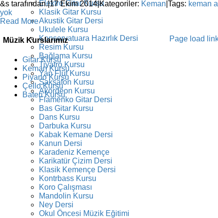
Elektro Gitar Kursu
&s tarafından.
|
17 Ekim 2014
|
Kategoriler:
Keman
|
Tags:
keman ak
Klasik Gitar Kursu
yok
Akustik Gitar Dersi
Read More
Ukulele Kursu
Konservatuara Hazırlık Dersi
Facebook
Instagram
X
YouTube
Page load lin
Müzik Kurslarımız
Resim Kursu
Bağlama Kursu
Gitar Kursu
Tiyatro Kursu
Keman Kursu
Yan Flüt Kursu
Piyano Kursu
Saksafon Kursu
Çello Kursu
Akordeon Kursu
Bateri Kursu
Flamenko Gitar Dersi
Bas Gitar Kursu
Dans Kursu
Darbuka Kursu
Kabak Kemane Dersi
Kanun Dersi
Karadeniz Kemençe
Karikatür Çizim Dersi
Klasik Kemençe Dersi
Kontrbass Kursu
Koro Çalışması
Mandolin Kursu
Ney Dersi
Okul Öncesi Müzik Eğitimi