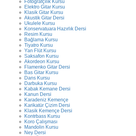
Fotoğrafçılık Kursu
Elektro Gitar Kursu
Klasik Gitar Kursu
Akustik Gitar Dersi
Ukulele Kursu
Konservatuara Hazırlık Dersi
Resim Kursu
Bağlama Kursu
Tiyatro Kursu
Yan Flüt Kursu
Saksafon Kursu
Akordeon Kursu
Flamenko Gitar Dersi
Bas Gitar Kursu
Dans Kursu
Darbuka Kursu
Kabak Kemane Dersi
Kanun Dersi
Karadeniz Kemençe
Karikatür Çizim Dersi
Klasik Kemençe Dersi
Kontrbass Kursu
Koro Çalışması
Mandolin Kursu
Ney Dersi