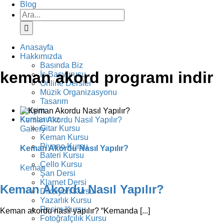
Blog
Ara:
Anasayfa
Hakkımızda
Basında Biz
keman akord programı indir
İş Başvurusu
Online Dersler
Müzik Organizasyonu
Tasarım
İletişim
Kurslarımız
Keman Akordu Nasıl Yapılır?
Gitar Kursu
Gallery
Keman Kursu
Piyano Kursu
Keman Akordu Nasıl Yapılır?
Bateri Kursu
Çello Kursu
Keman
Şan Dersi
Klarnet Dersi
Keman Akordu Nasıl Yapılır?
Diksiyon Kursu
Yazarlık Kursu
Resim Kursu
Keman akordu nasıl yapılır? “Kemanda [...]
Fotoğrafçılık Kursu