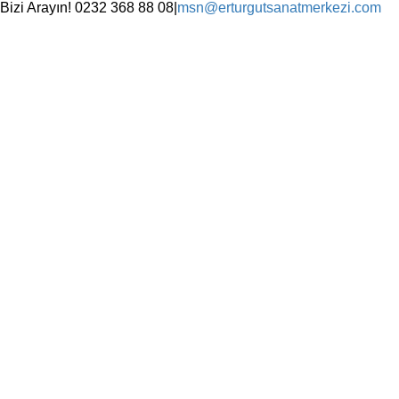
Skip
Bizi Arayın! 0232 368 88 08
|
msn@erturgutsanatmerkezi.com
to
Facebook
Instagram
X
YouTube
content