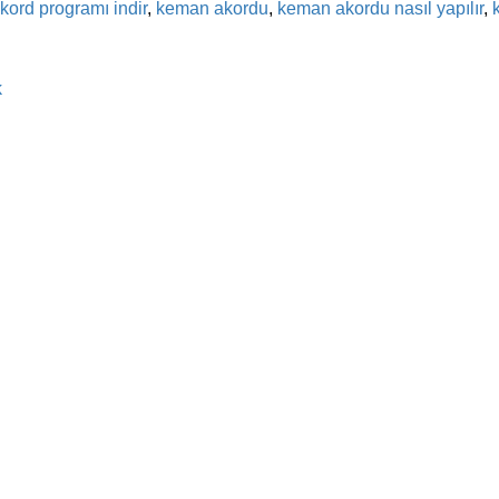
ord programı indir
,
keman akordu
,
keman akordu nasıl yapılır
,
k