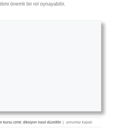
imi önemli bir rol oynayabilir.
Diksiyon
n kursu izmir
,
diksiyon nasıl düzeltilir
|
yorumlar kapalı
Eğitimi
ile