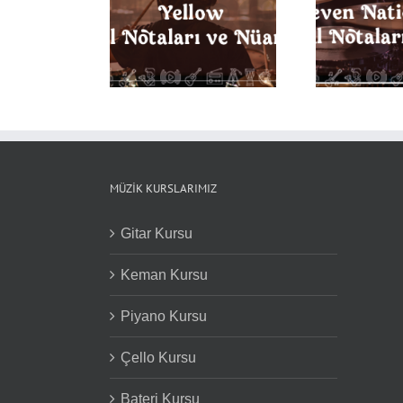
Seven Nation Army
 Davul Notaları ve
Bac
Davul Notaları ve
Nüansları
Not
Nüansları
MÜZIK KURSLARIMIZ
Gitar Kursu
Keman Kursu
Piyano Kursu
Çello Kursu
Bateri Kursu