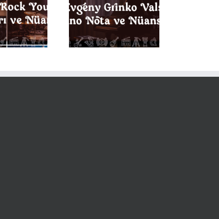
vgeny Grinko Vals
Piyano Notaları ve
Nüansları