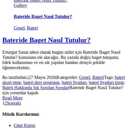
Bateride Baget Nasıl Tutulur?
Gallery
Bateride Baget Nasıl Tutulur?
Genel
,
Bateri
Bateride Baget Nasıl Tutulur?
Erturgut Sanat ailesi olarak bugün sizler için Bateride Baget Nasıl
Tutulur? konusunu ele alacağız. Bu yazıda doğru baget tutuşunu,
bilek kullanımını ve en sık yapılan hataları detaylı şekilde
öğreneceksiniz.
&s tarafından.
|
27 Mayıs 2026
|
Kategoriler:
Genel
,
Bateri
|
Tags:
bateri
akort etme
,
bateri ders programı
,
bateri fiyatları
,
bateri fiyatları izmir
,
Bateri Hakkında Sık Sorulan Sorular
|
Bateride Baget Nasıl Tutulur?
için
yorumlar kapalı
Read More
1
2
Sonraki
Müzik Kurslarımız
Gitar Kursu