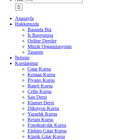
Anasayfa
Hakkımızda
Basında Biz
İş Başvurusu
Online Dersler
Müzik Organizasyonu
Tasarım
İletişim
Kurslarımız
Gitar Kursu
Keman Kursu
Piyano Kursu
Bateri Kursu
Çello Kursu
Şan Dersi
Klarnet Dersi
Diksiyon Kursu
Yazarlık Kursu
Resim Kursu
Fotoğrafçılık Kursu
Elektro Gitar Kursu
Klasik Gitar Kursu