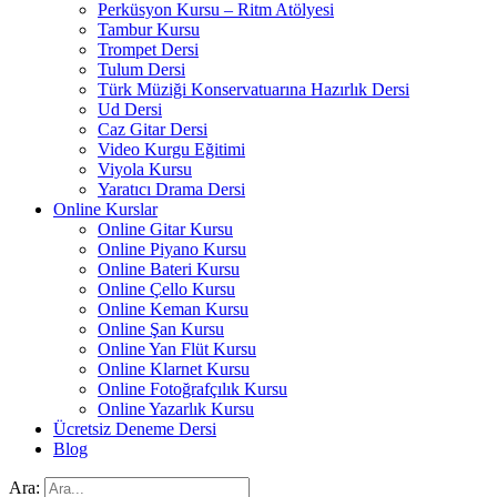
Perküsyon Kursu – Ritm Atölyesi
Tambur Kursu
Trompet Dersi
Tulum Dersi
Türk Müziği Konservatuarına Hazırlık Dersi
Ud Dersi
Caz Gitar Dersi
Video Kurgu Eğitimi
Viyola Kursu
Yaratıcı Drama Dersi
Online Kurslar
Online Gitar Kursu
Online Piyano Kursu
Online Bateri Kursu
Online Çello Kursu
Online Keman Kursu
Online Şan Kursu
Online Yan Flüt Kursu
Online Klarnet Kursu
Online Fotoğrafçılık Kursu
Online Yazarlık Kursu
Ücretsiz Deneme Dersi
Blog
Ara: