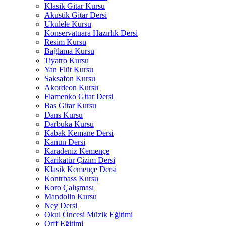
Klasik Gitar Kursu
Akustik Gitar Dersi
Ukulele Kursu
Konservatuara Hazırlık Dersi
Resim Kursu
Bağlama Kursu
Tiyatro Kursu
Yan Flüt Kursu
Saksafon Kursu
Akordeon Kursu
Flamenko Gitar Dersi
Bas Gitar Kursu
Dans Kursu
Darbuka Kursu
Kabak Kemane Dersi
Kanun Dersi
Karadeniz Kemençe
Karikatür Çizim Dersi
Klasik Kemençe Dersi
Kontrbass Kursu
Koro Çalışması
Mandolin Kursu
Ney Dersi
Okul Öncesi Müzik Eğitimi
Orff Eğitimi