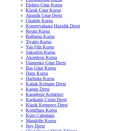
Elektro Gitar Kursu
Klasik Gitar Kursu
Akustik Gitar Dersi
Ukulele Kursu
Konservatuara Hazırlık Dersi
Resim Kursu
Bağlama Kursu
Tiyatro Kursu
Yan Flüt Kursu
Saksafon Kursu
Akordeon Kursu
Flamenko Gitar Dersi
Bas Gitar Kursu
Dans Kursu
Darbuka Kursu
Kabak Kemane Dersi
Kanun Dersi
Karadeniz Kemençe
Karikatür Çizim Dersi
Klasik Kemençe Dersi
Kontrbass Kursu
Koro Çalışması
Mandolin Kursu
Ney Dersi