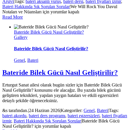
Arşivi
|
Tags:
bateri aksanlı vuruş
,
bateri dersi
,
bateri fiyatları izmir
,
Bateri Hakkında Sık Sorulan Sorular
|
We Will Rock You Davul
Notaları ve Nüansları için
yorumlar kapalı
Read More
Bateride Bilek Gücü Nasıl Geliştirilir?
Gallery
Bateride Bilek Gücü Nasıl Geliştirilir?
Genel
,
Bateri
Bateride Bilek Gücü Nasıl Geliştirilir?
Erturgut Sanat ailesi olarak bugün sizler için Bateride Bilek Gücü
Nasıl Geliştirilir? konusunu ele alacağız. Bu yazıda bilek gücünü
geliştiren teknikleri, yapılan yaygın hataları ve etkili egzersizleri
detaylı şekilde öğreneceksiniz.
&s tarafından.
|
24 Haziran 2026
|
Kategoriler:
Genel
,
Bateri
|
Tags:
bateri akordu
,
bateri ders programı
,
bateri egzersizleri
,
bateri fiyatları
izmir
,
Bateri Hakkında Sık Sorulan Sorular
|
Bateride Bilek Gücü
Nasıl Geliştirilir? için
yorumlar kapalı