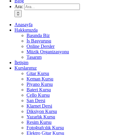
Blog
Ara:
Anasayfa
Hakkımızda
Basında Biz
İş Başvurusu
Online Dersler
Müzik Organizasyonu
Tasarım
İletişim
Kurslarımız
Gitar Kursu
Keman Kursu
Piyano Kursu
Bateri Kursu
Çello Kursu
Şan Dersi
Klarnet Dersi
Diksiyon Kursu
Yazarlık Kursu
Resim Kursu
Fotoğrafçılık Kursu
Elektro Gitar Kursu