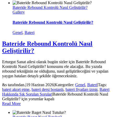
Bateride Rebound Kontrolü Nasıl Geliştirilir?
Gallery
Bateride Rebound Kontrolü Nasıl Geliştirilir?
Genel
,
Bateri
Bateride Rebound Kontrolü Nasıl
Geliştirilir?
Erturgut Sanat ailesi olarak bugün sizler için Bateride Rebound
Kontrolü Nasıl Geliştirilir? konusunu ele alacağız. Bu yazıda
rebound tekniğinin ne olduğunu, nasıl geliştirileceğini ve yapılan
yaygın hataları detaylı şekilde öğreneceksiniz.
&s tarafından.
|
19 Haziran 2026
|
Kategoriler:
Genel
,
Bateri
|
Tags:
bateri akort etme
,
bateri dersi bostanlı
,
bateri fiyatları izmir
,
Bateri
Hakkında Sık Sorulan Sorular
|
Bateride Rebound Kontrolü Nasıl
Geliştirilir? için
yorumlar kapalı
Read More