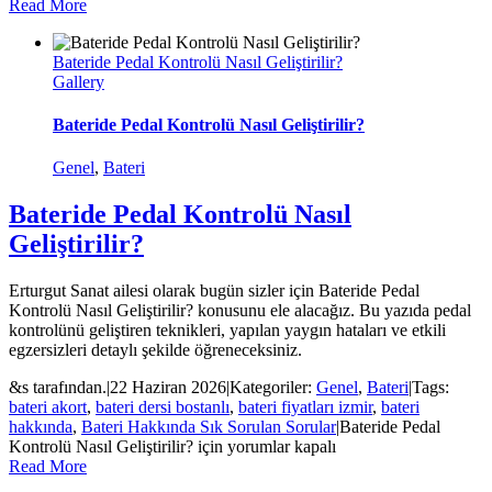
Read More
Bateride Pedal Kontrolü Nasıl Geliştirilir?
Gallery
Bateride Pedal Kontrolü Nasıl Geliştirilir?
Genel
,
Bateri
Bateride Pedal Kontrolü Nasıl
Geliştirilir?
Erturgut Sanat ailesi olarak bugün sizler için Bateride Pedal
Kontrolü Nasıl Geliştirilir? konusunu ele alacağız. Bu yazıda pedal
kontrolünü geliştiren teknikleri, yapılan yaygın hataları ve etkili
egzersizleri detaylı şekilde öğreneceksiniz.
&s tarafından.
|
22 Haziran 2026
|
Kategoriler:
Genel
,
Bateri
|
Tags:
bateri akort
,
bateri dersi bostanlı
,
bateri fiyatları izmir
,
bateri
hakkında
,
Bateri Hakkında Sık Sorulan Sorular
|
Bateride Pedal
Kontrolü Nasıl Geliştirilir? için
yorumlar kapalı
Read More