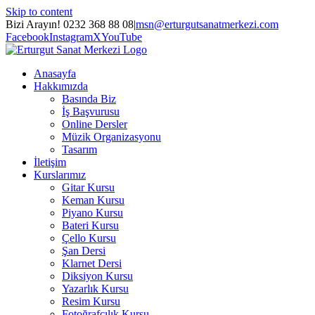
Skip to content
Bizi Arayın! 0232 368 88 08
|
msn@erturgutsanatmerkezi.com
Facebook
Instagram
X
YouTube
Anasayfa
Hakkımızda
Basında Biz
İş Başvurusu
Online Dersler
Müzik Organizasyonu
Tasarım
İletişim
Kurslarımız
Gitar Kursu
Keman Kursu
Piyano Kursu
Bateri Kursu
Çello Kursu
Şan Dersi
Klarnet Dersi
Diksiyon Kursu
Yazarlık Kursu
Resim Kursu
Fotoğrafçılık Kursu