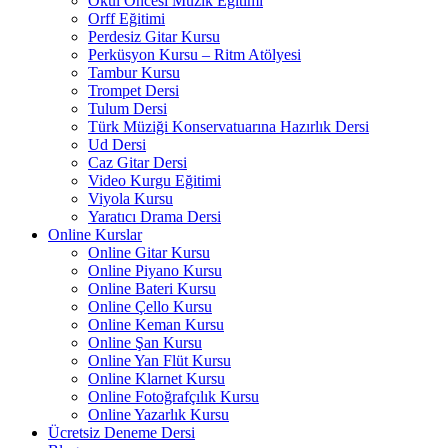
Okul Öncesi Müzik Eğitimi
Orff Eğitimi
Perdesiz Gitar Kursu
Perküsyon Kursu – Ritm Atölyesi
Tambur Kursu
Trompet Dersi
Tulum Dersi
Türk Müziği Konservatuarına Hazırlık Dersi
Ud Dersi
Caz Gitar Dersi
Video Kurgu Eğitimi
Viyola Kursu
Yaratıcı Drama Dersi
Online Kurslar
Online Gitar Kursu
Online Piyano Kursu
Online Bateri Kursu
Online Çello Kursu
Online Keman Kursu
Online Şan Kursu
Online Yan Flüt Kursu
Online Klarnet Kursu
Online Fotoğrafçılık Kursu
Online Yazarlık Kursu
Ücretsiz Deneme Dersi