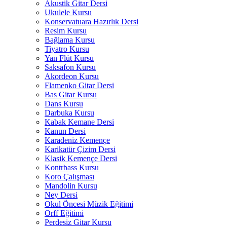
Akustik Gitar Dersi
Ukulele Kursu
Konservatuara Hazırlık Dersi
Resim Kursu
Bağlama Kursu
Tiyatro Kursu
Yan Flüt Kursu
Saksafon Kursu
Akordeon Kursu
Flamenko Gitar Dersi
Bas Gitar Kursu
Dans Kursu
Darbuka Kursu
Kabak Kemane Dersi
Kanun Dersi
Karadeniz Kemençe
Karikatür Çizim Dersi
Klasik Kemençe Dersi
Kontrbass Kursu
Koro Çalışması
Mandolin Kursu
Ney Dersi
Okul Öncesi Müzik Eğitimi
Orff Eğitimi
Perdesiz Gitar Kursu