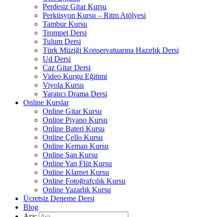
Perdesiz Gitar Kursu
Perküsyon Kursu – Ritm Atölyesi
Tambur Kursu
Trompet Dersi
Tulum Dersi
Türk Müziği Konservatuarına Hazırlık Dersi
Ud Dersi
Caz Gitar Dersi
Video Kurgu Eğitimi
Viyola Kursu
Yaratıcı Drama Dersi
Online Kurslar
Online Gitar Kursu
Online Piyano Kursu
Online Bateri Kursu
Online Çello Kursu
Online Keman Kursu
Online Şan Kursu
Online Yan Flüt Kursu
Online Klarnet Kursu
Online Fotoğrafçılık Kursu
Online Yazarlık Kursu
Ücretsiz Deneme Dersi
Blog
Ara: