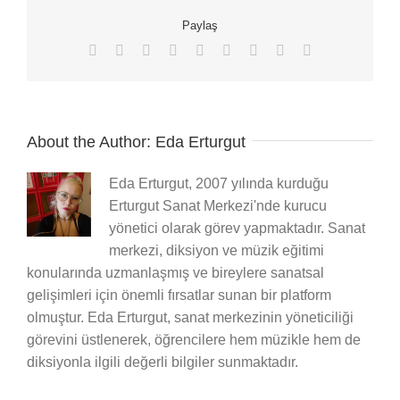
için
Paylaş
Facebook
X
Reddit
LinkedIn
WhatsApp
Tumblr
Pinterest
Vk
E-
posta
About the Author:
Eda Erturgut
Eda Erturgut, 2007 yılında kurduğu
Erturgut Sanat Merkezi'nde kurucu
yönetici olarak görev yapmaktadır. Sanat
merkezi, diksiyon ve müzik eğitimi
konularında uzmanlaşmış ve bireylere sanatsal
gelişimleri için önemli fırsatlar sunan bir platform
olmuştur. Eda Erturgut, sanat merkezinin yöneticiliği
görevini üstlenerek, öğrencilere hem müzikle hem de
diksiyonla ilgili değerli bilgiler sunmaktadır.