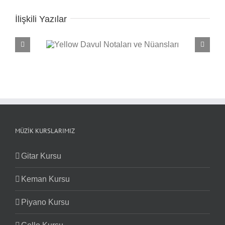
İlişkili Yazılar
e Nüansları
Seven Nation Army Davul Notaları ve Nüansları
MÜZIK KURSLARIMIZ
Gitar Kursu
Keman Kursu
Piyano Kursu