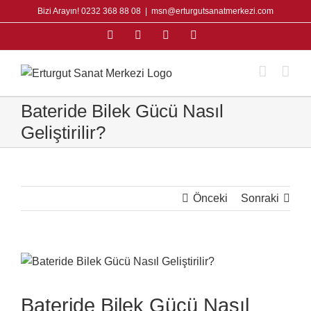
Skip
Bizi Arayın! 0232 368 88 08
|
msn@erturgutsanatmerkezi.com
to
Facebook
Instagram
X
YouTube
content
Bateride Bilek Gücü Nasıl
Geliştirilir?
Önceki
Sonraki
View
Larger
Image
Bateride Bilek Gücü Nasıl