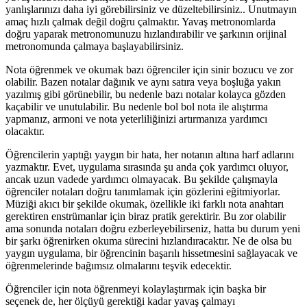
yanlışlarınızı daha iyi görebilirsiniz ve düzeltebilirsiniz.. Unutmayın
amaç hızlı çalmak değil doğru çalmaktır. Yavaş metronomlarda
doğru yaparak metronomunuzu hızlandırabilir ve şarkının orijinal
metronomunda çalmaya başlayabilirsiniz.
Nota öğrenmek ve okumak bazı öğrenciler için sinir bozucu ve zor
olabilir. Bazen notalar dağınık ve aynı satıra veya boşluğa yakın
yazılmış gibi görünebilir, bu nedenle bazı notalar kolayca gözden
kaçabilir ve unutulabilir. Bu nedenle bol bol nota ile alıştırma
yapmanız, armoni ve nota yeterliliğinizi artırmanıza yardımcı
olacaktır.
Öğrencilerin yaptığı yaygın bir hata, her notanın altına harf adlarını
yazmaktır. Evet, uygulama sırasında şu anda çok yardımcı oluyor,
ancak uzun vadede yardımcı olmayacak. Bu şekilde çalışmayla
öğrenciler notaları doğru tanımlamak için gözlerini eğitmiyorlar.
Müziği akıcı bir şekilde okumak, özellikle iki farklı nota anahtarı
gerektiren enstrümanlar için biraz pratik gerektirir. Bu zor olabilir
ama sonunda notaları doğru ezberleyebilirseniz, hatta bu durum yeni
bir şarkı öğrenirken okuma sürecini hızlandıracaktır. Ne de olsa bu
yaygın uygulama, bir öğrencinin başarılı hissetmesini sağlayacak ve
öğrenmelerinde bağımsız olmalarını teşvik edecektir.
Öğrenciler için nota öğrenmeyi kolaylaştırmak için başka bir
seçenek de, her ölçüyü gerektiği kadar yavaş çalmayı