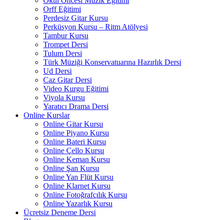
Okul Öncesi Müzik Eğitimi
Orff Eğitimi
Perdesiz Gitar Kursu
Perküsyon Kursu – Ritm Atölyesi
Tambur Kursu
Trompet Dersi
Tulum Dersi
Türk Müziği Konservatuarına Hazırlık Dersi
Ud Dersi
Caz Gitar Dersi
Video Kurgu Eğitimi
Viyola Kursu
Yaratıcı Drama Dersi
Online Kurslar
Online Gitar Kursu
Online Piyano Kursu
Online Bateri Kursu
Online Çello Kursu
Online Keman Kursu
Online Şan Kursu
Online Yan Flüt Kursu
Online Klarnet Kursu
Online Fotoğrafçılık Kursu
Online Yazarlık Kursu
Ücretsiz Deneme Dersi