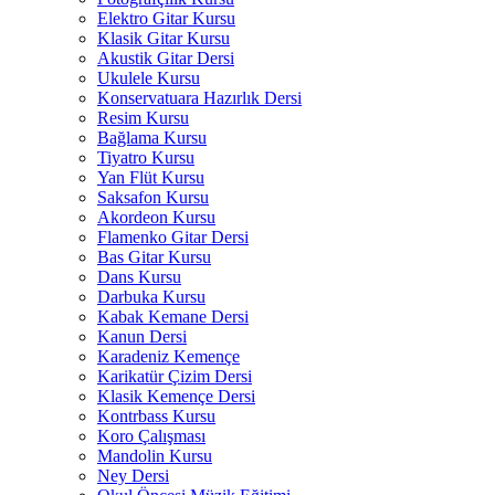
Elektro Gitar Kursu
Klasik Gitar Kursu
Akustik Gitar Dersi
Ukulele Kursu
Konservatuara Hazırlık Dersi
Resim Kursu
Bağlama Kursu
Tiyatro Kursu
Yan Flüt Kursu
Saksafon Kursu
Akordeon Kursu
Flamenko Gitar Dersi
Bas Gitar Kursu
Dans Kursu
Darbuka Kursu
Kabak Kemane Dersi
Kanun Dersi
Karadeniz Kemençe
Karikatür Çizim Dersi
Klasik Kemençe Dersi
Kontrbass Kursu
Koro Çalışması
Mandolin Kursu
Ney Dersi