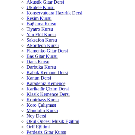
Akustik Gitar Dersi
Ukulele Kursu
Konservatuara Hazırlık Dersi
Resim Kursu
Bağlama Kursu
Tiyatro Kursu
Yan Flüt Kursu
Saksafon Kursu
Akordeon Kursu
Flamenko Gitar Dersi
Bas Gitar Kursu
Dans Kursu
Darbuka Kursu
Kabak Kemane Dersi
Kanun Dersi
Karadeniz Kemençe
Karikatür Çizim Dersi
Klasik Kemençe Dersi
Kontrbass Kursu
Koro Çalışması
Mandolin Kursu
Ney Dersi
Okul Öncesi Müzik Eğitimi
Orff Eğitimi
Perdesiz Gitar Kursu