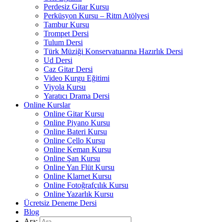
Perdesiz Gitar Kursu
Perküsyon Kursu – Ritm Atölyesi
Tambur Kursu
Trompet Dersi
Tulum Dersi
Türk Müziği Konservatuarına Hazırlık Dersi
Ud Dersi
Caz Gitar Dersi
Video Kurgu Eğitimi
Viyola Kursu
Yaratıcı Drama Dersi
Online Kurslar
Online Gitar Kursu
Online Piyano Kursu
Online Bateri Kursu
Online Çello Kursu
Online Keman Kursu
Online Şan Kursu
Online Yan Flüt Kursu
Online Klarnet Kursu
Online Fotoğrafçılık Kursu
Online Yazarlık Kursu
Ücretsiz Deneme Dersi
Blog
Ara: