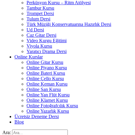
Perküsyon Kursu – Ritm Atölyesi
Tambur Kursu
Trompet Dersi
Tulum Dersi
Türk Müziği Konservatuarına Hazırlık Dersi
Ud Dersi
Caz Gitar Dersi
Video Kurgu Eğitimi
Viyola Kursu
Yaratıcı Drama Dersi
Online Kurslar
Online Gitar Kursu
Online Piyano Kursu
Online Bateri Kursu
Online Çello Kursu
Online Keman Kursu
Online Şan Kursu
Online Yan Flüt Kursu
Online Klarnet Kursu
Online Fotoğrafçılık Kursu
Online Yazarlık Kursu
Ücretsiz Deneme Dersi
Blog
Ara: