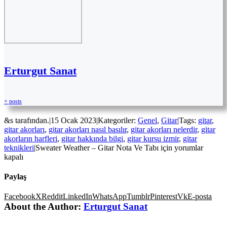
Erturgut Sanat
+ posts
&s tarafından.
|
15 Ocak 2023
|
Kategoriler:
Genel
,
Gitar
|
Tags:
gitar
,
gitar akorları
,
gitar akorları nasıl basılır
,
gitar akorları nelerdir
,
gitar
akorların harfleri
,
gitar hakkında bilgi
,
gitar kursu izmir
,
gitar
teknikleri
|
Sweater Weather – Gitar Nota Ve Tabı için
yorumlar
kapalı
Paylaş
Facebook
X
Reddit
LinkedIn
WhatsApp
Tumblr
Pinterest
Vk
E-posta
About the Author:
Erturgut Sanat