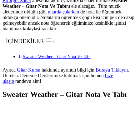
Erturgut Sanat
ailesi olarak bu yazımızda sizler birlikte
Sweater
Weather – Gitar Nota Ve Tabı
nı ele alacağız.. Tüm müzik
aletlerinde olduğu gibi
gitarda çalarken
de nota ile öğrenmek
oldukça önemlidir. Notalarını öğrenmek çoğu kişi için pek de cazip
gelmeyebilir ancak nota öğrenerek eğitiminize kesinlikle işinizi
inanılmaz kolaylaştıracaktır..
İÇİNDEKİLER
Sweater Weather – Gitar Nota Ve Tabı
Ayrıca
Gitar Kursu
hakkında ayrıntılı bilgi için
Buraya Tıklayın
.
Ücretsiz Deneme Derslerimize katılmak için hemen
bize
ulaşıp
randevu alın!
Sweater Weather – Gitar Nota Ve Tabı