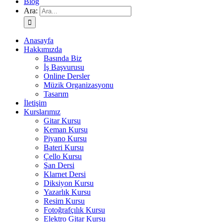
Blog
Ara:
Anasayfa
Hakkımızda
Basında Biz
İş Başvurusu
Online Dersler
Müzik Organizasyonu
Tasarım
İletişim
Kurslarımız
Gitar Kursu
Keman Kursu
Piyano Kursu
Bateri Kursu
Çello Kursu
Şan Dersi
Klarnet Dersi
Diksiyon Kursu
Yazarlık Kursu
Resim Kursu
Fotoğrafçılık Kursu
Elektro Gitar Kursu