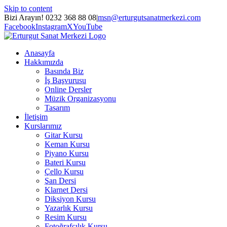
Skip to content
Bizi Arayın! 0232 368 88 08
|
msn@erturgutsanatmerkezi.com
Facebook
Instagram
X
YouTube
Anasayfa
Hakkımızda
Basında Biz
İş Başvurusu
Online Dersler
Müzik Organizasyonu
Tasarım
İletişim
Kurslarımız
Gitar Kursu
Keman Kursu
Piyano Kursu
Bateri Kursu
Çello Kursu
Şan Dersi
Klarnet Dersi
Diksiyon Kursu
Yazarlık Kursu
Resim Kursu
Fotoğrafçılık Kursu