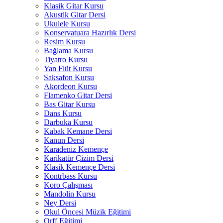
Klasik Gitar Kursu
Akustik Gitar Dersi
Ukulele Kursu
Konservatuara Hazırlık Dersi
Resim Kursu
Bağlama Kursu
Tiyatro Kursu
Yan Flüt Kursu
Saksafon Kursu
Akordeon Kursu
Flamenko Gitar Dersi
Bas Gitar Kursu
Dans Kursu
Darbuka Kursu
Kabak Kemane Dersi
Kanun Dersi
Karadeniz Kemençe
Karikatür Çizim Dersi
Klasik Kemençe Dersi
Kontrbass Kursu
Koro Çalışması
Mandolin Kursu
Ney Dersi
Okul Öncesi Müzik Eğitimi
Orff Eğitimi