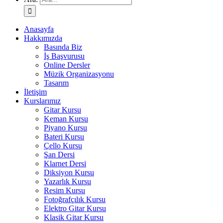
Anasayfa
Hakkımızda
Basında Biz
İş Başvurusu
Online Dersler
Müzik Organizasyonu
Tasarım
İletişim
Kurslarımız
Gitar Kursu
Keman Kursu
Piyano Kursu
Bateri Kursu
Çello Kursu
Şan Dersi
Klarnet Dersi
Diksiyon Kursu
Yazarlık Kursu
Resim Kursu
Fotoğrafçılık Kursu
Elektro Gitar Kursu
Klasik Gitar Kursu