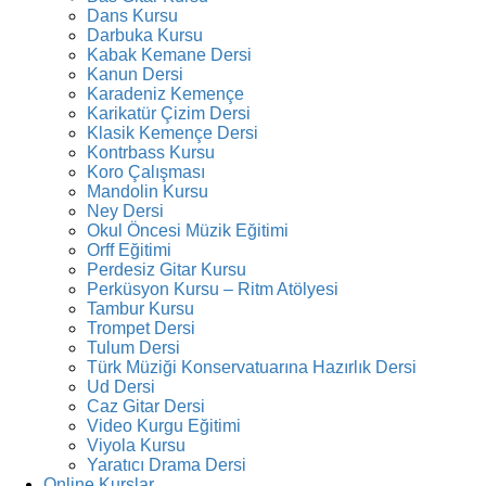
Dans Kursu
Darbuka Kursu
Kabak Kemane Dersi
Kanun Dersi
Karadeniz Kemençe
Karikatür Çizim Dersi
Klasik Kemençe Dersi
Kontrbass Kursu
Koro Çalışması
Mandolin Kursu
Ney Dersi
Okul Öncesi Müzik Eğitimi
Orff Eğitimi
Perdesiz Gitar Kursu
Perküsyon Kursu – Ritm Atölyesi
Tambur Kursu
Trompet Dersi
Tulum Dersi
Türk Müziği Konservatuarına Hazırlık Dersi
Ud Dersi
Caz Gitar Dersi
Video Kurgu Eğitimi
Viyola Kursu
Yaratıcı Drama Dersi
Online Kurslar