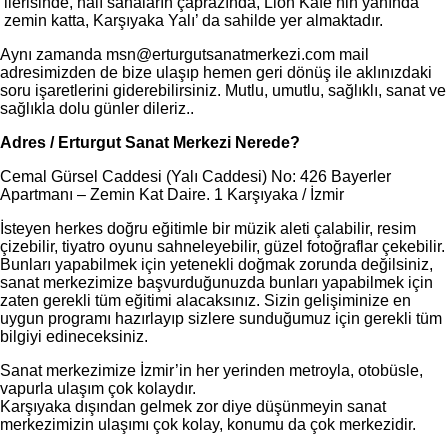
ilerisinde, halı sahaların çaprazında, Lion Kafe’nin yanında
zemin katta, Karşıyaka Yalı’ da sahilde yer almaktadır.
Aynı zamanda msn@erturgutsanatmerkezi.com mail
adresimizden de bize ulaşıp hemen geri dönüş ile aklınızdaki
soru işaretlerini giderebilirsiniz. Mutlu, umutlu, sağlıklı, sanat ve
sağlıkla dolu günler dileriz..
Adres / Erturgut Sanat Merkezi Nerede?
Cemal Gürsel Caddesi (Yalı Caddesi) No: 426 Bayerler
Apartmanı – Zemin Kat Daire. 1 Karşıyaka / İzmir
İsteyen herkes doğru eğitimle bir müzik aleti çalabilir, resim
çizebilir, tiyatro oyunu sahneleyebilir, güzel fotoğraflar çekebilir.
Bunları yapabilmek için yetenekli doğmak zorunda değilsiniz,
sanat merkezimize başvurduğunuzda bunları yapabilmek için
zaten gerekli tüm eğitimi alacaksınız. Sizin gelişiminize en
uygun programı hazırlayıp sizlere sunduğumuz için gerekli tüm
bilgiyi edineceksiniz.
Sanat merkezimize İzmir’in her yerinden metroyla, otobüsle,
vapurla ulaşım çok kolaydır.
Karşıyaka dışından gelmek zor diye düşünmeyin sanat
merkezimizin ulaşımı çok kolay, konumu da çok merkezidir.