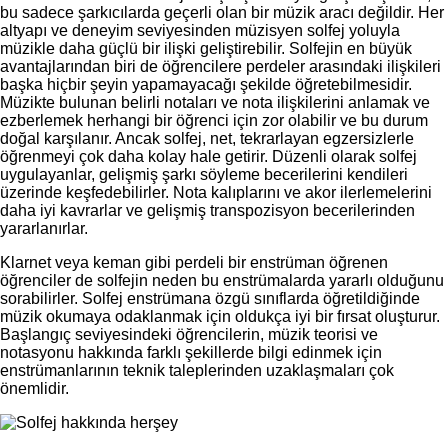
bu sadece şarkıcılarda geçerli olan bir müzik aracı değildir. Her
altyapı ve deneyim seviyesinden müzisyen solfej yoluyla
müzikle daha güçlü bir ilişki geliştirebilir. Solfejin en büyük
avantajlarından biri de öğrencilere perdeler arasındaki ilişkileri
başka hiçbir şeyin yapamayacağı şekilde öğretebilmesidir.
Müzikte bulunan belirli notaları ve nota ilişkilerini anlamak ve
ezberlemek herhangi bir öğrenci için zor olabilir ve bu durum
doğal karşılanır. Ancak solfej, net, tekrarlayan egzersizlerle
öğrenmeyi çok daha kolay hale getirir. Düzenli olarak solfej
uygulayanlar, gelişmiş şarkı söyleme becerilerini kendileri
üzerinde keşfedebilirler. Nota kalıplarını ve akor ilerlemelerini
daha iyi kavrarlar ve gelişmiş transpozisyon becerilerinden
yararlanırlar.
Klarnet veya keman gibi perdeli bir enstrüman öğrenen
öğrenciler de solfejin neden bu enstrümalarda yararlı olduğunu
sorabilirler. Solfej enstrümana özgü sınıflarda öğretildiğinde
müzik okumaya odaklanmak için oldukça iyi bir fırsat oluşturur.
Başlangıç seviyesindeki öğrencilerin, müzik teorisi ve
notasyonu hakkında farklı şekillerde bilgi edinmek için
enstrümanlarının teknik taleplerinden uzaklaşmaları çok
önemlidir.