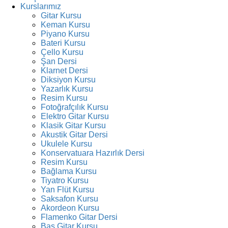
Kurslarımız
Gitar Kursu
Keman Kursu
Piyano Kursu
Bateri Kursu
Çello Kursu
Şan Dersi
Klarnet Dersi
Diksiyon Kursu
Yazarlık Kursu
Resim Kursu
Fotoğrafçılık Kursu
Elektro Gitar Kursu
Klasik Gitar Kursu
Akustik Gitar Dersi
Ukulele Kursu
Konservatuara Hazırlık Dersi
Resim Kursu
Bağlama Kursu
Tiyatro Kursu
Yan Flüt Kursu
Saksafon Kursu
Akordeon Kursu
Flamenko Gitar Dersi
Bas Gitar Kursu