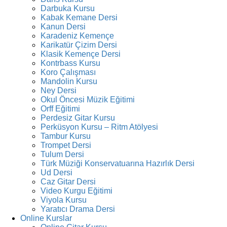
Darbuka Kursu
Kabak Kemane Dersi
Kanun Dersi
Karadeniz Kemençe
Karikatür Çizim Dersi
Klasik Kemençe Dersi
Kontrbass Kursu
Koro Çalışması
Mandolin Kursu
Ney Dersi
Okul Öncesi Müzik Eğitimi
Orff Eğitimi
Perdesiz Gitar Kursu
Perküsyon Kursu – Ritm Atölyesi
Tambur Kursu
Trompet Dersi
Tulum Dersi
Türk Müziği Konservatuarına Hazırlık Dersi
Ud Dersi
Caz Gitar Dersi
Video Kurgu Eğitimi
Viyola Kursu
Yaratıcı Drama Dersi
Online Kurslar