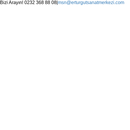
Skip
Bizi Arayın! 0232 368 88 08
|
msn@erturgutsanatmerkezi.com
to
Facebook
Instagram
X
YouTube
content