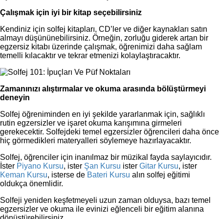
Çalışmak için iyi bir kitap seçebilirsiniz
Kendiniz için solfej kitapları, CD’ler ve diğer kaynakları satın
almayı düşününebilirsiniz. Örneğin, zorluğu giderek artan bir
egzersiz kitabı üzerinde çalışmak, öğrenimizi daha sağlam
temelli kılacaktır ve tekrar etmenizi kolaylaştıracaktır.
Zamanınızı alıştırmalar ve okuma arasında bölüştürmeyi
deneyin
Solfej öğreniminden en iyi şekilde yararlanmak için, sağlıklı
rutin egzersizler ve işaret okuma karışımına girmeleri
gerekecektir. Solfejdeki temel egzersizler öğrencileri daha önce
hiç görmedikleri materyalleri söylemeye hazırlayacaktır.
Solfej, öğrenciler için inanılmaz bir müzikal fayda saylayıcıdır.
İster
Piyano Kursu
, ister
Şan Kursu
ister
Gitar Kursu
, ister
Keman Kursu
, isterse de
Bateri Kursu
alın solfej eğitimi
oldukça önemlidir.
Solfeji yeniden keşfetmeyeli uzun zaman olduysa, bazı temel
egzersizler ve okuma ile evinizi eğlenceli bir eğitim alanına
dönüştürebilirsiniz…