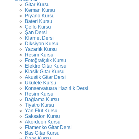
Gitar Kursu
Keman Kursu
Piyano Kursu
Bateri Kursu
Çello Kursu
Şan Dersi
Klarnet Dersi
Diksiyon Kursu
Yazarlık Kursu
Resim Kursu
Fotoğrafçılık Kursu
Elektro Gitar Kursu
Klasik Gitar Kursu
Akustik Gitar Dersi
Ukulele Kursu
Konservatuara Hazırlık Dersi
Resim Kursu
Bağlama Kursu
Tiyatro Kursu
Yan Flüt Kursu
Saksafon Kursu
Akordeon Kursu
Flamenko Gitar Dersi
Bas Gitar Kursu
Dans Kursu