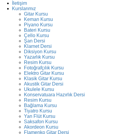
İletişim
Kurslarımız
Gitar Kursu
Keman Kursu
Piyano Kursu
Bateri Kursu
Çello Kursu
Şan Dersi
Klarnet Dersi
Diksiyon Kursu
Yazarlık Kursu
Resim Kursu
Fotoğrafçılık Kursu
Elektro Gitar Kursu
Klasik Gitar Kursu
Akustik Gitar Dersi
Ukulele Kursu
Konservatuara Hazırlık Dersi
Resim Kursu
Bağlama Kursu
Tiyatro Kursu
Yan Flüt Kursu
Saksafon Kursu
Akordeon Kursu
Flamenko Gitar Dersi