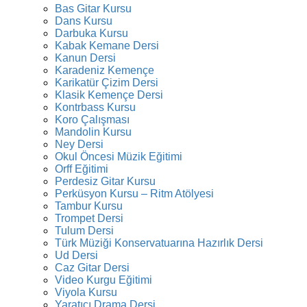
Bas Gitar Kursu
Dans Kursu
Darbuka Kursu
Kabak Kemane Dersi
Kanun Dersi
Karadeniz Kemençe
Karikatür Çizim Dersi
Klasik Kemençe Dersi
Kontrbass Kursu
Koro Çalışması
Mandolin Kursu
Ney Dersi
Okul Öncesi Müzik Eğitimi
Orff Eğitimi
Perdesiz Gitar Kursu
Perküsyon Kursu – Ritm Atölyesi
Tambur Kursu
Trompet Dersi
Tulum Dersi
Türk Müziği Konservatuarına Hazırlık Dersi
Ud Dersi
Caz Gitar Dersi
Video Kurgu Eğitimi
Viyola Kursu
Yaratıcı Drama Dersi