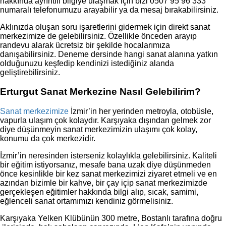
hakkında ayrıntılı bilgiye ulaşmak için bizi 0507 95 96 333
numaralı telefonumuzu arayabilir ya da mesaj bırakabilirsiniz.
Aklınızda oluşan soru işaretlerini gidermek için direkt sanat
merkezimize de gelebilirsiniz. Özellikle önceden arayıp
randevu alarak ücretsiz bir şekilde hocalarımıza
danışabilirsiniz. Deneme dersinde hangi sanat alanına yatkın
olduğunuzu keşfedip kendinizi istediğiniz alanda
geliştirebilirsiniz.
Erturgut Sanat Merkezine Nasıl Gelebilirim?
Sanat merkezimize
İzmir’in her yerinden metroyla, otobüsle,
vapurla ulaşım çok kolaydır. Karşıyaka dışından gelmek zor
diye düşünmeyin sanat merkezimizin ulaşımı çok kolay,
konumu da çok merkezidir.
İzmir’in neresinden isterseniz kolaylıkla gelebilirsiniz. Kaliteli
bir eğitim istiyorsanız, mesafe bana uzak diye düşünmeden
önce kesinlikle bir kez sanat merkezimizi ziyaret etmeli ve en
azından bizimle bir kahve, bir çay içip sanat merkezimizde
gerçekleşen eğitimler hakkında bilgi alıp, sıcak, samimi,
eğlenceli sanat ortamımızı kendiniz görmelisiniz.
Karşıyaka Yelken Klübünün 300 metre, Bostanlı tarafına doğru