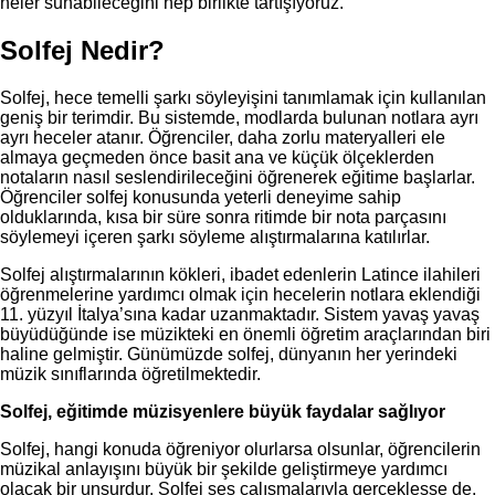
neler sunabileceğini hep birlikte tartışıyoruz.
Solfej Nedir?
Solfej, hece temelli şarkı söyleyişini tanımlamak için kullanılan
geniş bir terimdir. Bu sistemde, modlarda bulunan notlara ayrı
ayrı heceler atanır. Öğrenciler, daha zorlu materyalleri ele
almaya geçmeden önce basit ana ve küçük ölçeklerden
notaların nasıl seslendirileceğini öğrenerek eğitime başlarlar.
Öğrenciler solfej konusunda yeterli deneyime sahip
olduklarında, kısa bir süre sonra ritimde bir nota parçasını
söylemeyi içeren şarkı söyleme alıştırmalarına katılırlar.
Solfej alıştırmalarının kökleri, ibadet edenlerin Latince ilahileri
öğrenmelerine yardımcı olmak için hecelerin notlara eklendiği
11. yüzyıl İtalya’sına kadar uzanmaktadır. Sistem yavaş yavaş
büyüdüğünde ise müzikteki en önemli öğretim araçlarından biri
haline gelmiştir. Günümüzde solfej, dünyanın her yerindeki
müzik sınıflarında öğretilmektedir.
Solfej, eğitimde müzisyenlere büyük faydalar sağlıyor
Solfej, hangi konuda öğreniyor olurlarsa olsunlar, öğrencilerin
müzikal anlayışını büyük bir şekilde geliştirmeye yardımcı
olacak bir unsurdur. Solfej ses çalışmalarıyla gerçekleşse de,