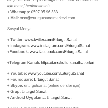
için mesaj bırakabilirsiniz.
+ Whatsapp:
0507 95 96 333
+ Mail:
msn@erturgutsanatmerkezi.com
Sosyal Medya:
+ Twitter:
www.twitter.com/ErturgutSanat
+ Instagram:
www.instagram.com/ErturgutSanat
+Facebook:
www.facebook.com/ErturgutSanat
+Telegram Kanalı:
https://t.me/kultursanathaberleri
+
Youtube:
www.youtube.com/ErturgutSanat
+
Foursquare:
Erturgut Sanat
+
Skype:
erturgutsanat (online dersler için)
+ Grup:
Erturgut Sanat
+ Android Uygulama:
Erturgut Sanat