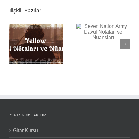
İlişkili Yazılar
Seven Nation Army
Back in Black Davul
Davul Notaları ve
Notaları ve Nüansları
Nüansları
ı
MÜZIK KURSLARIMIZ
Gitar Kursu