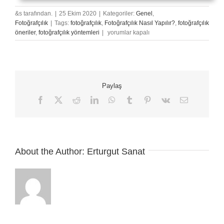
&s tarafından.
|
25 Ekim 2020
|
Kategoriler:
Genel
,
Fotoğrafçılık
|
Tags:
fotoğrafçılık
,
Fotoğrafçılık Nasıl Yapılır?
,
fotoğrafçılık
Siyah
öneriler
,
fotoğrafçılık yöntemleri
|
yorumlar kapalı
Beyaz
Fotoğrafçılık
ve
Portreler
için
Paylaş
En
İyi
Facebook
X
Reddit
LinkedIn
WhatsApp
Tumblr
Pinterest
Vk
E-
posta
10
İpucu
için
About the Author:
Erturgut Sanat