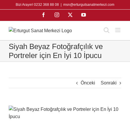
Skip
Bizi Arayın! 0232 368 88 08
|
msn@erturgutsanatmerkezi.com
to
Facebook
Instagram
X
YouTube
content
Siyah Beyaz Fotoğrafçılık ve
Portreler için En İyi 10 İpucu
Önceki
Sonraki
View
Larger
Image