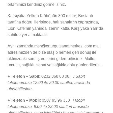
ortamımızı kendiniz görmelisiniz.
Karşıyaka Yelken Klübünün 300 metre, Bostanlı
tarafına doğru ilerisinde, halı sahaların çaprazında,
Lion Kafe’nin yanında zemin katta, Karşıyaka Yalı’ da
sahilde yer almaktadır.
Aynı zamanda msn@erturgutsanatmerkezi.com mail
adresimizden de bize ulaşıp hemen geri dönüş ile
aklınızdaki soru işaretlerini giderebilirsiniz. Mutlu,
umutlu, sağlıklı, sanat ve sağlıkla dolu günler dileriz..
+ Telefon – Sabit:
0232 368 88 08 /
Sabit
telefonumuza 12.00 ile 20.00 saatleri arasında
ulaşabilirsiniz.
+ Telefon – Mobil:
0507 95 96 333 /
Mobil
telefonumuza 9.00 ile 23.00 saatleri arasında
ulaşabilirsiniz, veya istediğiniz her saat sizi aramamız