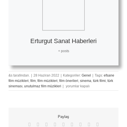
Erturgut Sanat Haberleri
+ posts
&s tarafından.
|
28 Haziran 2022
|
Kategoriler:
Genel
|
Tags:
efsane
film müzikleri
,
film
,
film müzikleri
,
film önerileri
,
sinema
,
türk filmi
,
türk
Senarist
sineması
,
unutulmaz film müzikleri
|
yorumlar kapalı
Cüneyt
Arkın
için
Paylaş
Facebook
X
Reddit
LinkedIn
WhatsApp
Tumblr
Pinterest
Vk
E-