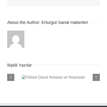
posta
About the Author:
Erturgut Sanat Haberleri
İlişkili Yazılar
e Nüansları
Seven Nation Army Davul Notaları ve Nüansları