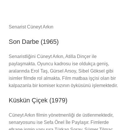
Senarist Cüneyt Arkın
Son Darbe (1965)
Senaristliğini Cüneyt Arkın, Atilla Dinçer ile
paylaşmakta. Oyuncu kadrosu ise oldukça geniş,
aralarında Erol Taş, Gürsel Arsoy, Sibel Göksel gibi
isimler filmde rol almakta. Film matbaa işçisi olan bir
kalpazanla bir komiser kızının öyküsünü işlemektedir.
Küskün Çiçek (1979)
Cüneyt Arkın filmin yönetmenliği de üstlenmektedir,
senaryosunu ise Sefa Önel İle Paylaşır. Fimlerde
efsane ismin yanı sıra Türkan Şoray, Sümer Tilmaç