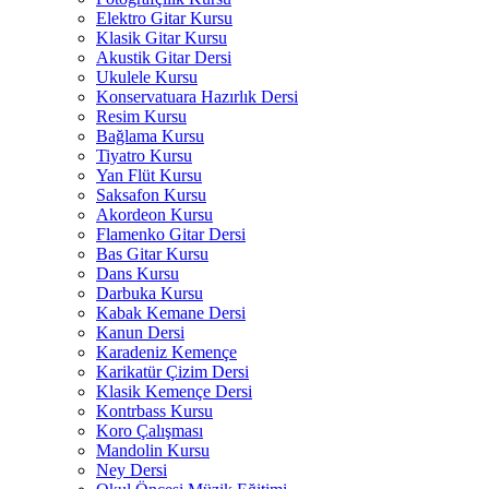
Elektro Gitar Kursu
Klasik Gitar Kursu
Akustik Gitar Dersi
Ukulele Kursu
Konservatuara Hazırlık Dersi
Resim Kursu
Bağlama Kursu
Tiyatro Kursu
Yan Flüt Kursu
Saksafon Kursu
Akordeon Kursu
Flamenko Gitar Dersi
Bas Gitar Kursu
Dans Kursu
Darbuka Kursu
Kabak Kemane Dersi
Kanun Dersi
Karadeniz Kemençe
Karikatür Çizim Dersi
Klasik Kemençe Dersi
Kontrbass Kursu
Koro Çalışması
Mandolin Kursu
Ney Dersi