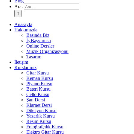
Blog
Ara:
Anasayfa
Hakkımızda
Basında Biz
İş Başvurusu
Online Dersler
Müzik Organizasyonu
Tasarım
İletişim
Kurslarımız
Gitar Kursu
Keman Kursu
Piyano Kursu
Bateri Kursu
Çello Kursu
Şan Dersi
Klarnet Dersi
Diksiyon Kursu
Yazarlık Kursu
Resim Kursu
Fotoğrafçılık Kursu
Elektro Gitar Kursu