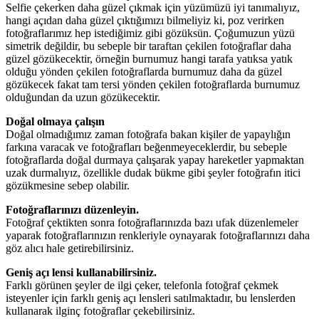
Selfie çekerken daha güzel çıkmak için yüzümüzü iyi tanımalıyız,
hangi açıdan daha güzel çıktığımızı bilmeliyiz ki, poz verirken
fotoğraflarımız hep istediğimiz gibi gözüksün. Çoğumuzun yüzü
simetrik değildir, bu sebeple bir taraftan çekilen fotoğraflar daha
güzel gözükecektir, örneğin burnumuz hangi tarafa yatıksa yatık
olduğu yönden çekilen fotoğraflarda burnumuz daha da güzel
gözükecek fakat tam tersi yönden çekilen fotoğraflarda burnumuz
olduğundan da uzun gözükecektir.
Doğal olmaya çalışın
Doğal olmadığımız zaman fotoğrafa bakan kişiler de yapaylığın
farkına varacak ve fotoğrafları beğenmeyeceklerdir, bu sebeple
fotoğraflarda doğal durmaya çalışarak yapay hareketler yapmaktan
uzak durmalıyız, özellikle dudak bükme gibi şeyler fotoğrafın itici
gözükmesine sebep olabilir.
Fotoğraflarınızı düzenleyin.
Fotoğraf çektikten sonra fotoğraflarınızda bazı ufak düzenlemeler
yaparak fotoğraflarınızın renkleriyle oynayarak fotoğraflarınızı daha
göz alıcı hale getirebilirsiniz.
Geniş açı lensi kullanabilirsiniz.
Farklı görünen şeyler de ilgi çeker, telefonla fotoğraf çekmek
isteyenler için farklı geniş açı lensleri satılmaktadır, bu lenslerden
kullanarak ilginç fotoğraflar çekebilirsiniz.