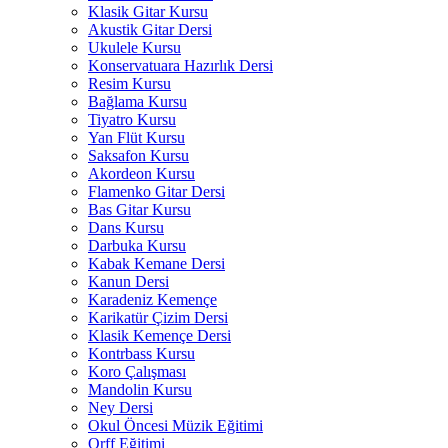
Klasik Gitar Kursu
Akustik Gitar Dersi
Ukulele Kursu
Konservatuara Hazırlık Dersi
Resim Kursu
Bağlama Kursu
Tiyatro Kursu
Yan Flüt Kursu
Saksafon Kursu
Akordeon Kursu
Flamenko Gitar Dersi
Bas Gitar Kursu
Dans Kursu
Darbuka Kursu
Kabak Kemane Dersi
Kanun Dersi
Karadeniz Kemençe
Karikatür Çizim Dersi
Klasik Kemençe Dersi
Kontrbass Kursu
Koro Çalışması
Mandolin Kursu
Ney Dersi
Okul Öncesi Müzik Eğitimi
Orff Eğitimi