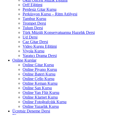
Okul Öncesi Müzik Eğitimi
Orff Eğitimi
Perdesiz Gitar Kursu
Perküsyon Kursu – Ritm Atölyesi
Tambur Kursu
Trompet Dersi
Tulum Dersi
Türk Müziği Konservatuarına Hazırlık Dersi
Ud Dersi
Caz Gitar Dersi
Video Kurgu Eğitimi
Viyola Kursu
Yaratıcı Drama Dersi
Online Kurslar
Online Gitar Kursu
Online Piyano Kursu
Online Bateri Kursu
Online Çello Kursu
Online Keman Kursu
Online Şan Kursu
Online Yan Flüt Kursu
Online Klarnet Kursu
Online Fotoğrafçılık Kursu
Online Yazarlık Kursu
Ücretsiz Deneme Dersi