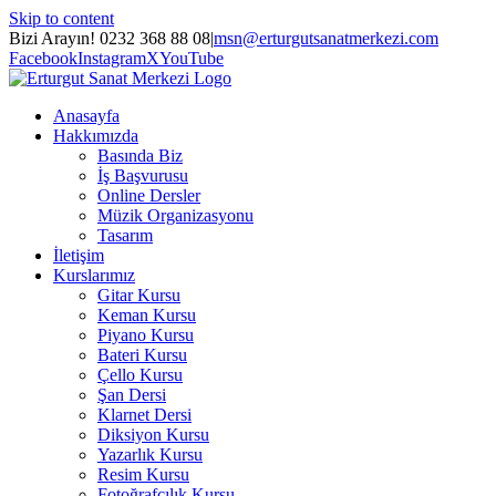
Skip to content
Bizi Arayın! 0232 368 88 08
|
msn@erturgutsanatmerkezi.com
Facebook
Instagram
X
YouTube
Anasayfa
Hakkımızda
Basında Biz
İş Başvurusu
Online Dersler
Müzik Organizasyonu
Tasarım
İletişim
Kurslarımız
Gitar Kursu
Keman Kursu
Piyano Kursu
Bateri Kursu
Çello Kursu
Şan Dersi
Klarnet Dersi
Diksiyon Kursu
Yazarlık Kursu
Resim Kursu
Fotoğrafçılık Kursu