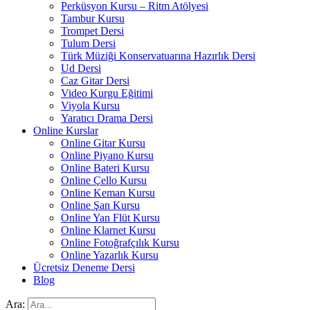
Perküsyon Kursu – Ritm Atölyesi
Tambur Kursu
Trompet Dersi
Tulum Dersi
Türk Müziği Konservatuarına Hazırlık Dersi
Ud Dersi
Caz Gitar Dersi
Video Kurgu Eğitimi
Viyola Kursu
Yaratıcı Drama Dersi
Online Kurslar
Online Gitar Kursu
Online Piyano Kursu
Online Bateri Kursu
Online Çello Kursu
Online Keman Kursu
Online Şan Kursu
Online Yan Flüt Kursu
Online Klarnet Kursu
Online Fotoğrafçılık Kursu
Online Yazarlık Kursu
Ücretsiz Deneme Dersi
Blog
Ara: