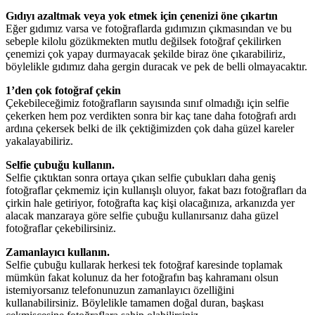
Gıdıyı azaltmak veya yok etmek için çenenizi öne çıkartın
Eğer gıdımız varsa ve fotoğraflarda gıdımızın çıkmasından ve bu
sebeple kilolu gözükmekten mutlu değilsek fotoğraf çekilirken
çenemizi çok yapay durmayacak şekilde biraz öne çıkarabiliriz,
böylelikle gıdımız daha gergin duracak ve pek de belli olmayacaktır.
1’den çok fotoğraf çekin
Çekebileceğimiz fotoğrafların sayısında sınıf olmadığı için selfie
çekerken hem poz verdikten sonra bir kaç tane daha fotoğrafı ardı
ardına çekersek belki de ilk çektiğimizden çok daha güzel kareler
yakalayabiliriz.
Selfie çubuğu kullanın.
Selfie çıktıktan sonra ortaya çıkan selfie çubukları daha geniş
fotoğraflar çekmemiz için kullanışlı oluyor, fakat bazı fotoğrafları da
çirkin hale getiriyor, fotoğrafta kaç kişi olacağınıza, arkanızda yer
alacak manzaraya göre selfie çubuğu kullanırsanız daha güzel
fotoğraflar çekebilirsiniz.
Zamanlayıcı kullanın.
Selfie çubuğu kullarak herkesi tek fotoğraf karesinde toplamak
mümkün fakat kolunuz da her fotoğrafın baş kahramanı olsun
istemiyorsanız telefonunuzun zamanlayıcı özelliğini
kullanabilirsiniz. Böylelikle tamamen doğal duran, başkası