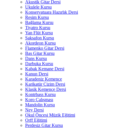
Akustik Gitar Dersi
Ukulele Kursu
Konservatuara Hazırlık Dersi
Resim Kursu
Bağlama Kursu
Tiyatro Kursu
Yan Flüt Kursu
Saksafon Kursu
Akordeon Kursu
Flamenko Gitar Dersi
Bas Gitar Kursu
Dans Kursu
Darbuka Kursu
Kabak Kemane Dersi
Kanun Dersi
Karadeniz Kemençe
Karikatür Çizim Dersi
Klasik Kemençe Dersi
Kontrbass Kursu
Koro Çalışması
Mandolin Kursu
Ney Dersi
Okul Öncesi Müzik Eğitimi
Orff Eğitimi
Perdesiz Gitar Kursu