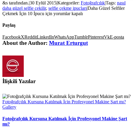
&s tarafından.
|
30 Eylül 2015
|
Kategoriler:
Fotoğrafçılık
|
Tags:
nasıl
daha güzel selfie çekilir
,
selfie çekme ipuçları
|
Daha Güzel Selfiler
Çekmek İçin 10 İpucu için
yorumlar kapalı
Paylaş
Facebook
X
Reddit
LinkedIn
WhatsApp
Tumblr
Pinterest
Vk
E-posta
About the Author:
Murat Erturgut
İlişkili Yazılar
Fotoğrafçılık Kursuna Katılmak İçin Profesyonel Makine Şart mı?
Gallery
Fotoğrafçılık Kursuna Katılmak İçin Profesyonel Makine Şart
mı?