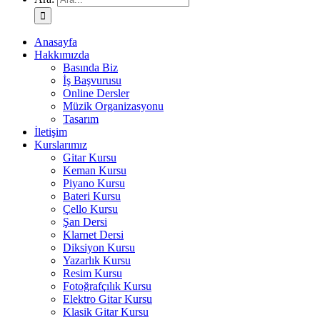
Anasayfa
Hakkımızda
Basında Biz
İş Başvurusu
Online Dersler
Müzik Organizasyonu
Tasarım
İletişim
Kurslarımız
Gitar Kursu
Keman Kursu
Piyano Kursu
Bateri Kursu
Çello Kursu
Şan Dersi
Klarnet Dersi
Diksiyon Kursu
Yazarlık Kursu
Resim Kursu
Fotoğrafçılık Kursu
Elektro Gitar Kursu
Klasik Gitar Kursu