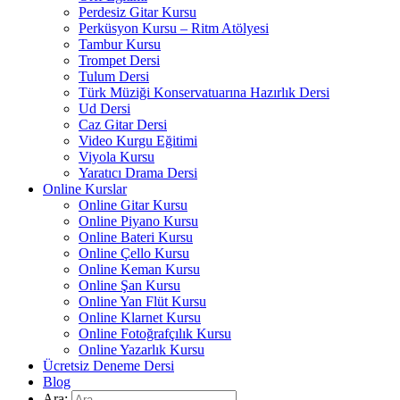
Perdesiz Gitar Kursu
Perküsyon Kursu – Ritm Atölyesi
Tambur Kursu
Trompet Dersi
Tulum Dersi
Türk Müziği Konservatuarına Hazırlık Dersi
Ud Dersi
Caz Gitar Dersi
Video Kurgu Eğitimi
Viyola Kursu
Yaratıcı Drama Dersi
Online Kurslar
Online Gitar Kursu
Online Piyano Kursu
Online Bateri Kursu
Online Çello Kursu
Online Keman Kursu
Online Şan Kursu
Online Yan Flüt Kursu
Online Klarnet Kursu
Online Fotoğrafçılık Kursu
Online Yazarlık Kursu
Ücretsiz Deneme Dersi
Blog
Ara: