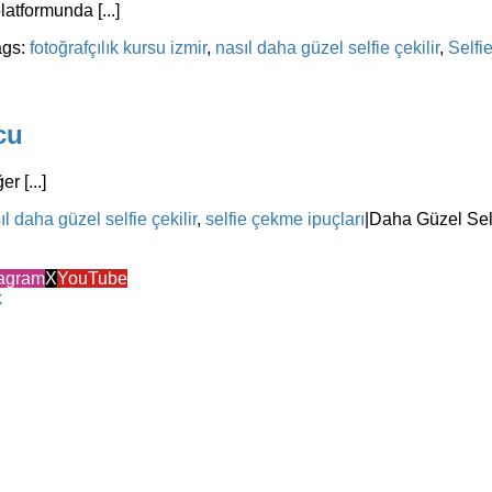
atformunda [...]
ags:
fotoğrafçılık kursu izmir
,
nasıl daha güzel selfie çekilir
,
Selfi
cu
r [...]
ıl daha güzel selfie çekilir
,
selfie çekme ipuçları
|
Daha Güzel Self
tagram
X
YouTube
k