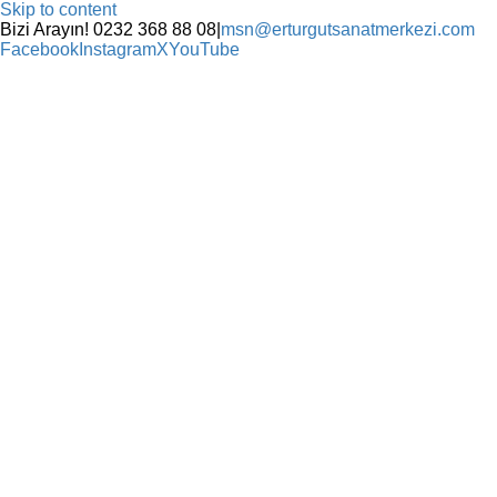
Skip to content
Bizi Arayın! 0232 368 88 08
|
msn@erturgutsanatmerkezi.com
Facebook
Instagram
X
YouTube