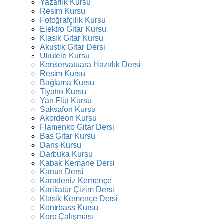
Yazarlık Kursu
Resim Kursu
Fotoğrafçılık Kursu
Elektro Gitar Kursu
Klasik Gitar Kursu
Akustik Gitar Dersi
Ukulele Kursu
Konservatuara Hazırlık Dersi
Resim Kursu
Bağlama Kursu
Tiyatro Kursu
Yan Flüt Kursu
Saksafon Kursu
Akordeon Kursu
Flamenko Gitar Dersi
Bas Gitar Kursu
Dans Kursu
Darbuka Kursu
Kabak Kemane Dersi
Kanun Dersi
Karadeniz Kemençe
Karikatür Çizim Dersi
Klasik Kemençe Dersi
Kontrbass Kursu
Koro Çalışması