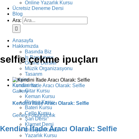
Online Yazarlık Kursu
Ücretsiz Deneme Dersi
Blog
Ara:
Anasayfa
Hakkımızda
Basında Biz
selfie çekme ipuçları
İş Başvurusu
Online Dersler
Müzik Organizasyonu
Tasarım
İletişim
Kurslarımız
Kendini İfade Aracı Olarak: Selfie
Gitar Kursu
Gallery
Keman Kursu
Piyano Kursu
Kendini İfade Aracı Olarak: Selfie
Bateri Kursu
Çello Kursu
Genel
,
Fotoğrafçılık
Şan Dersi
Klarnet Dersi
Kendini İfade Aracı Olarak: Selfie
Diksiyon Kursu
Yazarlık Kursu