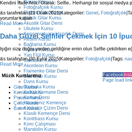
Resim Kursu
Kendini İfade Aracı Olarak: Selfie.. Herhangi bir sosyal medya pl
Fotoğrafçılık Kursu
Elektro Gitar Kursu
&s tarafından.
|
21 Ocak 2021
|
Kategoriler:
Genel
,
Fotoğrafçılık
|
T
Klasik Gitar Kursu
yorumlar kapalı
Akustik Gitar Dersi
Read More
Ukulele Kursu
Konservatuara Hazırlık Dersi
Daha Güzel Selfiler Çekmek İçin 10 İpu
Resim Kursu
Bağlama Kursu
Işığın size doğru yerden geldiğine emin olun Selfie çekilirken eğe
Tiyatro Kursu
Yan Flüt Kursu
&s tarafından.
|
30 Eylül 2015
|
Kategoriler:
Fotoğrafçılık
|
Tags:
nas
Saksafon Kursu
Read More
Akordeon Kursu
Flamenko Gitar Dersi
Facebook
Ins
Müzik Kurslarımız
Bas Gitar Kursu
Page load lin
Dans Kursu
Darbuka Kursu
Gitar Kursu
Kabak Kemane Dersi
Keman Kursu
Kanun Dersi
Piyano Kursu
Karadeniz Kemençe
Çello Kursu
Karikatür Çizim Dersi
Bateri Kursu
Klasik Kemençe Dersi
Kontrbass Kursu
Koro Çalışması
Mandolin Kursu