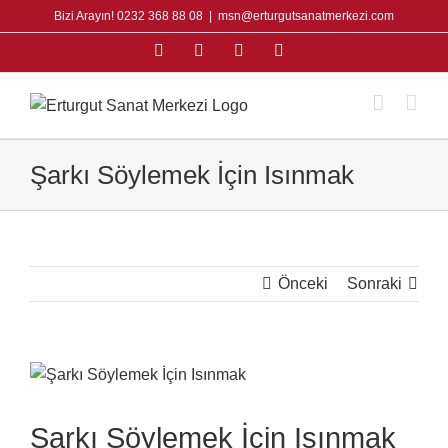
Skip
Bizi Arayın! 0232 368 88 08
|
msn@erturgutsanatmerkezi.com
to
Facebook
Instagram
X
YouTube
content
Şarkı Söylemek İçin Isınmak
Önceki
Sonraki
View
Larger
Image
Şarkı Söylemek İçin Isınmak