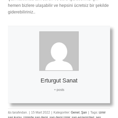
hemen bizlere ulaşabilir ve hepsini ücretsiz bir şekilde
giderebiliriniz..
Erturgut Sanat
+ posts
&s tarafından.
|
15 Mart 2022
|
Kategoriler:
Genel
,
Şan
|
Tags:
izmir
şan kursu
,
izmirde şan dersi
,
şan dersi izmir
,
şan egzersizleri
,
ses