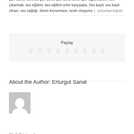
çıkarmak
,
ses eğitimi
,
ses eğitimi izmir karşıyaka
,
Ses kayıt
,
ses kayıt
Şarkı
cihazı
,
ses sağlığı
,
Sesin Korunması
,
sesin oluşumu
|
yorumlar kapalı
Söylemek
İçin
Isınmak
için
Paylaş
Facebook
X
Reddit
LinkedIn
WhatsApp
Tumblr
Pinterest
Vk
E-
posta
About the Author:
Erturgut Sanat