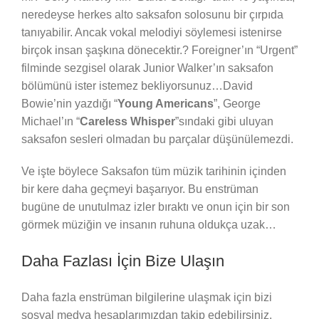
neredeyse herkes alto saksafon solosunu bir çırpıda
tanıyabilir. Ancak vokal melodiyi söylemesi istenirse
birçok insan şaşkına dönecektir.? Foreigner’ın “Urgent”
filminde sezgisel olarak Junior Walker’ın saksafon
bölümünü ister istemez bekliyorsunuz…David
Bowie’nin yazdığı “
Young Americans
”, George
Michael’ın “
Careless Whisper
”sındaki gibi uluyan
saksafon sesleri olmadan bu parçalar düşünülemezdi.
Ve işte böylece Saksafon tüm müzik tarihinin içinden
bir kere daha geçmeyi başarıyor. Bu enstrüman
bugüne de unutulmaz izler bıraktı ve onun için bir son
görmek müziğin ve insanın ruhuna oldukça uzak…
Daha Fazlası İçin Bize Ulaşın
Daha fazla enstrüman bilgilerine ulaşmak için bizi
sosyal medya hesaplarımızdan takip edebilirsiniz.