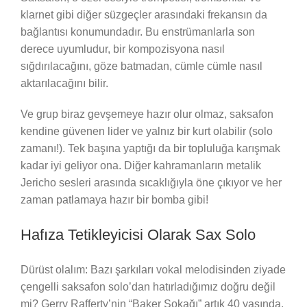
klarnet gibi diğer süzgeçler arasındaki frekansın da
bağlantısı konumundadır. Bu enstrümanlarla son
derece uyumludur, bir kompozisyona nasıl
sığdırılacağını, göze batmadan, cümle cümle nasıl
aktarılacağını bilir.
Ve grup biraz gevşemeye hazır olur olmaz, saksafon
kendine güvenen lider ve yalnız bir kurt olabilir (solo
zamanı!). Tek başına yaptığı da bir topluluğa karışmak
kadar iyi geliyor ona. Diğer kahramanların metalik
Jericho sesleri arasında sıcaklığıyla öne çıkıyor ve her
zaman patlamaya hazır bir bomba gibi!
Hafıza Tetikleyicisi Olarak Sax Solo
Dürüst olalım: Bazı şarkıları vokal melodisinden ziyade
çengelli saksafon solo’dan hatırladığımız doğru değil
mi? Gerry Rafferty’nin “Baker Sokağı” artık 40 yaşında,