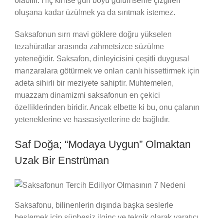
olabilir. Hiç kimse gün boyu gülümseme çizgileri
oluşana kadar üzülmek ya da sırıtmak istemez.
Saksafonun sırrı mavi göklere doğru yükselen
tezahüratlar arasında zahmetsizce süzülme
yeteneğidir. Saksafon, dinleyicisini çeşitli duygusal
manzaralara götürmek ve onları canlı hissettirmek için
adeta sihirli bir meziyete sahiptir. Muhtemelen,
muazzam dinamizmi saksafonun en çekici
özelliklerinden biridir. Ancak elbette ki bu, onu çalanın
yeteneklerine ve hassasiyetlerine de bağlıdır.
Saf Doğa; “Modaya Uygun” Olmaktan
Uzak Bir Enstrüman
Saksafonu, bilinenlerin dışında başka seslerle
beslemek için şüphesiz ilginç ve teknik olarak yaratıcı