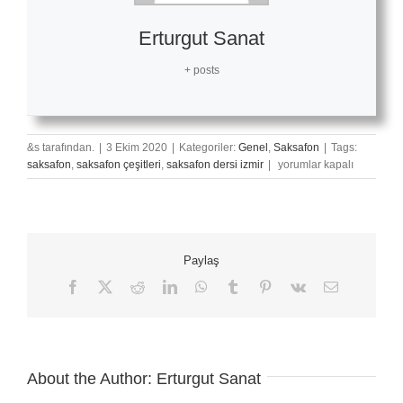
Erturgut Sanat
+ posts
&s tarafından.
|
3 Ekim 2020
|
Kategoriler:
Genel
,
Saksafon
|
Tags:
Saksafonun
saksafon
,
saksafon çeşitleri
,
saksafon dersi izmir
|
yorumlar kapalı
Tercih
Ediliyor
Olmasının
7
Nedeni
Paylaş
için
Facebook
X
Reddit
LinkedIn
WhatsApp
Tumblr
Pinterest
Vk
E-
posta
About the Author:
Erturgut Sanat