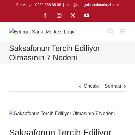
Skip
Bizi Arayın! 0232 368 88 08
|
msn@erturgutsanatmerkezi.com
to
Facebook
Instagram
X
YouTube
content
Saksafonun Tercih Ediliyor
Olmasının 7 Nedeni
Önceki
Sonraki
View
Larger
Image
Saksafonun Tercih Ediliyor