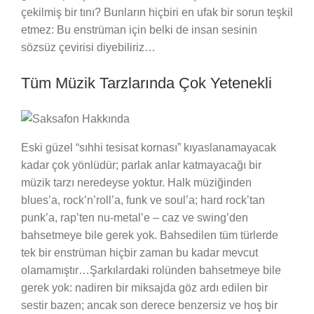
çekilmiş bir tını? Bunların hiçbiri en ufak bir sorun teşkil
etmez: Bu enstrüman için belki de insan sesinin
sözsüz çevirisi diyebiliriz…
Tüm Müzik Tarzlarında Çok Yetenekli
Eski güzel “sıhhi tesisat kornası” kıyaslanamayacak
kadar çok yönlüdür; parlak anlar katmayacağı bir
müzik tarzı neredeyse yoktur. Halk müziğinden
blues’a, rock’n’roll’a, funk ve soul’a; hard rock’tan
punk’a, rap’ten nu-metal’e – caz ve swing’den
bahsetmeye bile gerek yok. Bahsedilen tüm türlerde
tek bir enstrüman hiçbir zaman bu kadar mevcut
olamamıştır…Şarkılardaki rolünden bahsetmeye bile
gerek yok: nadiren bir miksajda göz ardı edilen bir
sestir bazen; ancak son derece benzersiz ve hoş bir