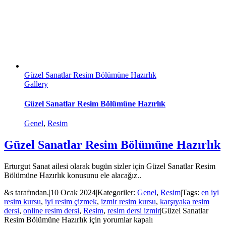
Güzel Sanatlar Resim Bölümüne Hazırlık
Gallery
Güzel Sanatlar Resim Bölümüne Hazırlık
Genel
,
Resim
Güzel Sanatlar Resim Bölümüne Hazırlık
Erturgut Sanat ailesi olarak bugün sizler için Güzel Sanatlar Resim
Bölümüne Hazırlık konusunu ele alacağız..
&s tarafından.
|
10 Ocak 2024
|
Kategoriler:
Genel
,
Resim
|
Tags:
en iyi
resim kursu
,
iyi resim çizmek
,
izmir resim kursu
,
karşıyaka resim
dersi
,
online resim dersi
,
Resim
,
resim dersi izmir
|
Güzel Sanatlar
Resim Bölümüne Hazırlık için
yorumlar kapalı