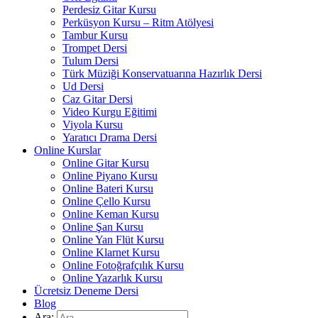
Perdesiz Gitar Kursu
Perküsyon Kursu – Ritm Atölyesi
Tambur Kursu
Trompet Dersi
Tulum Dersi
Türk Müziği Konservatuarına Hazırlık Dersi
Ud Dersi
Caz Gitar Dersi
Video Kurgu Eğitimi
Viyola Kursu
Yaratıcı Drama Dersi
Online Kurslar
Online Gitar Kursu
Online Piyano Kursu
Online Bateri Kursu
Online Çello Kursu
Online Keman Kursu
Online Şan Kursu
Online Yan Flüt Kursu
Online Klarnet Kursu
Online Fotoğrafçılık Kursu
Online Yazarlık Kursu
Ücretsiz Deneme Dersi
Blog
Ara: