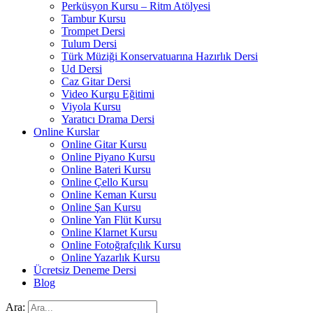
Perküsyon Kursu – Ritm Atölyesi
Tambur Kursu
Trompet Dersi
Tulum Dersi
Türk Müziği Konservatuarına Hazırlık Dersi
Ud Dersi
Caz Gitar Dersi
Video Kurgu Eğitimi
Viyola Kursu
Yaratıcı Drama Dersi
Online Kurslar
Online Gitar Kursu
Online Piyano Kursu
Online Bateri Kursu
Online Çello Kursu
Online Keman Kursu
Online Şan Kursu
Online Yan Flüt Kursu
Online Klarnet Kursu
Online Fotoğrafçılık Kursu
Online Yazarlık Kursu
Ücretsiz Deneme Dersi
Blog
Ara: