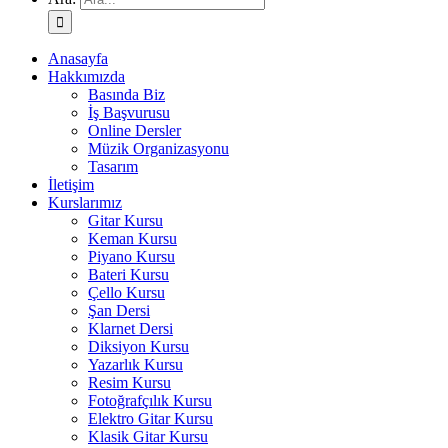
Anasayfa
Hakkımızda
Basında Biz
İş Başvurusu
Online Dersler
Müzik Organizasyonu
Tasarım
İletişim
Kurslarımız
Gitar Kursu
Keman Kursu
Piyano Kursu
Bateri Kursu
Çello Kursu
Şan Dersi
Klarnet Dersi
Diksiyon Kursu
Yazarlık Kursu
Resim Kursu
Fotoğrafçılık Kursu
Elektro Gitar Kursu
Klasik Gitar Kursu