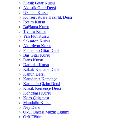
Klasik Gitar Kursu
Akustik Gitar Dersi
Ukulele Kursu
Konservatuara Hazırlık Dersi
Resim Kursu
Bağlama Kursu
Tiyatro Kursu
Yan Flüt Kursu
Saksafon Kursu
Akordeon Kursu
Flamenko Gitar Dersi
Bas Gitar Kursu
Dans Kursu
Darbuka Kursu
Kabak Kemane Dersi
Kanun Dersi
Karadeniz Kemençe
Karikatür Çizim Dersi
Klasik Kemençe Dersi
Kontrbass Kursu
Koro Çalışması
Mandolin Kursu
Ney Dersi
Okul Öncesi Müzik Eğitimi
Orff Eğitimi