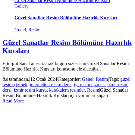
Güzel Sanatlar Resim Bölümüne Hazırlık Kursları
Gallery
Güzel Sanatlar Resim Bölümüne Hazırlık Kursları
Genel
,
Resim
Güzel Sanatlar Resim Bölümüne Hazırlık
Kursları
Erturgut Sanat ailesi olarak bugün sizler için Güzel Sanatlar Resim
Bölümüne Hazırlık Kursları konusunu ele alacağız..
&s tarafından.
|
12 Ocak 2024
|
Kategoriler:
Genel
,
Resim
|
Tags:
güzel
resim çizmek
,
internetten resim dersi
,
iyi resim çizmek
,
izmir resim
dersi
,
izmir resim kursu
,
karakalem resimler
,
Resim
|
Güzel Sanatlar
Resim Bölümüne Hazırlık Kursları için
yorumlar kapalı
Read More