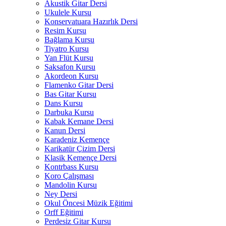
Akustik Gitar Dersi
Ukulele Kursu
Konservatuara Hazırlık Dersi
Resim Kursu
Bağlama Kursu
Tiyatro Kursu
Yan Flüt Kursu
Saksafon Kursu
Akordeon Kursu
Flamenko Gitar Dersi
Bas Gitar Kursu
Dans Kursu
Darbuka Kursu
Kabak Kemane Dersi
Kanun Dersi
Karadeniz Kemençe
Karikatür Çizim Dersi
Klasik Kemençe Dersi
Kontrbass Kursu
Koro Çalışması
Mandolin Kursu
Ney Dersi
Okul Öncesi Müzik Eğitimi
Orff Eğitimi
Perdesiz Gitar Kursu