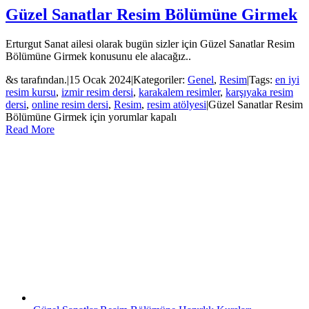
Güzel Sanatlar Resim Bölümüne Girmek
Erturgut Sanat ailesi olarak bugün sizler için Güzel Sanatlar Resim
Bölümüne Girmek konusunu ele alacağız..
&s tarafından.
|
15 Ocak 2024
|
Kategoriler:
Genel
,
Resim
|
Tags:
en iyi
resim kursu
,
izmir resim dersi
,
karakalem resimler
,
karşıyaka resim
dersi
,
online resim dersi
,
Resim
,
resim atölyesi
|
Güzel Sanatlar Resim
Bölümüne Girmek için
yorumlar kapalı
Read More