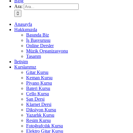
Blog
Ara:
Anasayfa
Hakkımızda
Basında Biz
İş Başvurusu
Online Dersler
Müzik Organizasyonu
Tasarım
İletişim
Kurslarımız
Gitar Kursu
Keman Kursu
Piyano Kursu
Bateri Kursu
Çello Kursu
Şan Dersi
Klarnet Dersi
Diksiyon Kursu
Yazarlık Kursu
Resim Kursu
Fotoğrafçılık Kursu
Elektro Gitar Kursu