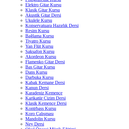
Elektro Gitar Kursu
Klasik Gitar Kursu
Akustik Gitar Dersi
Ukulele Kursu
Konservatuara Hazırlık Dersi
Resim Kursu
Bağlama Kursu
Tiyatro Kursu
Yan Flüt Kursu
Saksafon Kursu
Akordeon Kursu
Flamenko Gitar Dersi
Bas Gitar Kursu
Dans Kursu
Darbuka Kursu
Kabak Kemane Dersi
Kanun Dersi
Karadeniz Kemençe
Karikatür Çizim Dersi
Klasik Kemençe Dersi
Kontrbass Kursu
Koro Çalışması
Mandolin Kursu
Ney Dersi