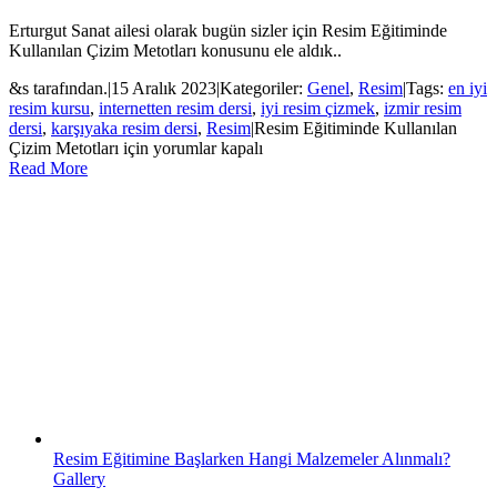
Erturgut Sanat ailesi olarak bugün sizler için Resim Eğitiminde
Kullanılan Çizim Metotları konusunu ele aldık..
&s tarafından.
|
15 Aralık 2023
|
Kategoriler:
Genel
,
Resim
|
Tags:
en iyi
resim kursu
,
internetten resim dersi
,
iyi resim çizmek
,
izmir resim
dersi
,
karşıyaka resim dersi
,
Resim
|
Resim Eğitiminde Kullanılan
Çizim Metotları için
yorumlar kapalı
Read More
Resim Eğitimine Başlarken Hangi Malzemeler Alınmalı?
Gallery