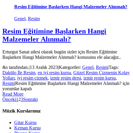
Resim Eğitimine Başlarken Hangi Malzemeler Alınmalı?
Genel
,
Resim
Resim Eğitimine Başlarken Hangi
Malzemeler Alınmalı?
Erturgut Sanat ailesi olarak bugün sizler için Resim Eğitimine
Başlarken Hangi Malzemeler Alınmalı? konusunu ele alacağız..
&s tarafından.
|
13 Aralık 2023
|
Kategoriler:
Genel
,
Resim
|
Tags:
Daktilo İle Resim
,
en iyi resim kursu
,
Güzel Resim Çizmenin Kolay
Yolları
,
iyi resim çizmek
,
izmir resim dersi
,
izmir resim kursu
,
Resim
|
Resim Eğitimine Başlarken Hangi Malzemeler Alınmalı? için
yorumlar kapalı
Read More
Önceki
1
2
3
Sonraki
Müzik Kurslarımız
Gitar Kursu
Keman Kursu