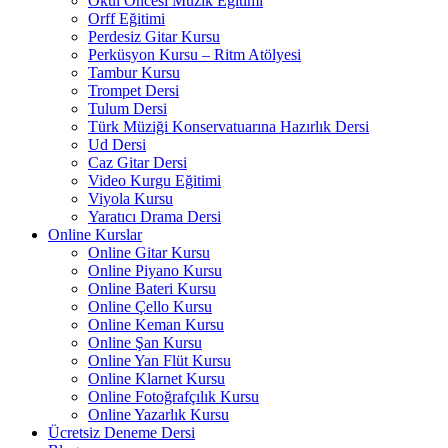
Okul Öncesi Müzik Eğitimi
Orff Eğitimi
Perdesiz Gitar Kursu
Perküsyon Kursu – Ritm Atölyesi
Tambur Kursu
Trompet Dersi
Tulum Dersi
Türk Müziği Konservatuarına Hazırlık Dersi
Ud Dersi
Caz Gitar Dersi
Video Kurgu Eğitimi
Viyola Kursu
Yaratıcı Drama Dersi
Online Kurslar
Online Gitar Kursu
Online Piyano Kursu
Online Bateri Kursu
Online Çello Kursu
Online Keman Kursu
Online Şan Kursu
Online Yan Flüt Kursu
Online Klarnet Kursu
Online Fotoğrafçılık Kursu
Online Yazarlık Kursu
Ücretsiz Deneme Dersi