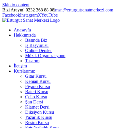
Skip to content
Bizi Arayın! 0232 368 88 08
|
msn@erturgutsanatmerkezi.com
Facebook
Instagram
X
YouTube
Anasayfa
Hakkımızda
Basında Biz
İş Başvurusu
Online Dersler
Müzik Organizasyonu
Tasarım
İletişim
Kurslarımız
Gitar Kursu
Keman Kursu
Piyano Kursu
Bateri Kursu
Çello Kursu
Şan Dersi
Klarnet Dersi
Diksiyon Kursu
Yazarlık Kursu
Resim Kursu
Fotoğrafçılık Kursu