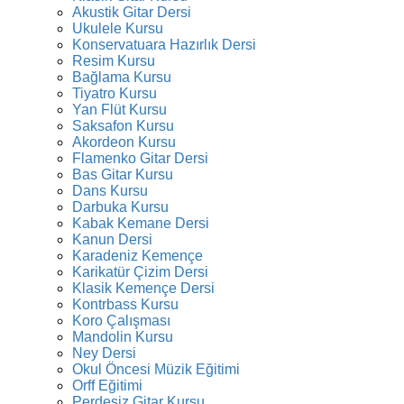
Akustik Gitar Dersi
Ukulele Kursu
Konservatuara Hazırlık Dersi
Resim Kursu
Bağlama Kursu
Tiyatro Kursu
Yan Flüt Kursu
Saksafon Kursu
Akordeon Kursu
Flamenko Gitar Dersi
Bas Gitar Kursu
Dans Kursu
Darbuka Kursu
Kabak Kemane Dersi
Kanun Dersi
Karadeniz Kemençe
Karikatür Çizim Dersi
Klasik Kemençe Dersi
Kontrbass Kursu
Koro Çalışması
Mandolin Kursu
Ney Dersi
Okul Öncesi Müzik Eğitimi
Orff Eğitimi
Perdesiz Gitar Kursu