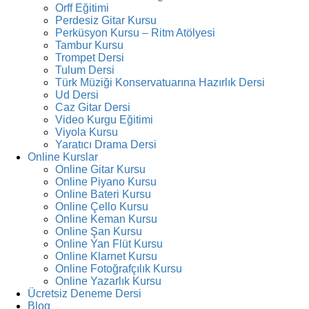
Orff Eğitimi
Perdesiz Gitar Kursu
Perküsyon Kursu – Ritm Atölyesi
Tambur Kursu
Trompet Dersi
Tulum Dersi
Türk Müziği Konservatuarına Hazırlık Dersi
Ud Dersi
Caz Gitar Dersi
Video Kurgu Eğitimi
Viyola Kursu
Yaratıcı Drama Dersi
Online Kurslar
Online Gitar Kursu
Online Piyano Kursu
Online Bateri Kursu
Online Çello Kursu
Online Keman Kursu
Online Şan Kursu
Online Yan Flüt Kursu
Online Klarnet Kursu
Online Fotoğrafçılık Kursu
Online Yazarlık Kursu
Ücretsiz Deneme Dersi
Blog