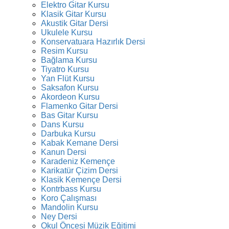
Elektro Gitar Kursu
Klasik Gitar Kursu
Akustik Gitar Dersi
Ukulele Kursu
Konservatuara Hazırlık Dersi
Resim Kursu
Bağlama Kursu
Tiyatro Kursu
Yan Flüt Kursu
Saksafon Kursu
Akordeon Kursu
Flamenko Gitar Dersi
Bas Gitar Kursu
Dans Kursu
Darbuka Kursu
Kabak Kemane Dersi
Kanun Dersi
Karadeniz Kemençe
Karikatür Çizim Dersi
Klasik Kemençe Dersi
Kontrbass Kursu
Koro Çalışması
Mandolin Kursu
Ney Dersi
Okul Öncesi Müzik Eğitimi