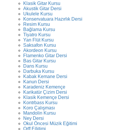
Klasik Gitar Kursu
Akustik Gitar Dersi
Ukulele Kursu
Konservatuara Hazırlık Dersi
Resim Kursu
Bağlama Kursu
Tiyatro Kursu
Yan Flüt Kursu
Saksafon Kursu
Akordeon Kursu
Flamenko Gitar Dersi
Bas Gitar Kursu
Dans Kursu
Darbuka Kursu
Kabak Kemane Dersi
Kanun Dersi
Karadeniz Kemençe
Karikatür Çizim Dersi
Klasik Kemençe Dersi
Kontrbass Kursu
Koro Çalışması
Mandolin Kursu
Ney Dersi
Okul Öncesi Müzik Eğitimi
Orff Eğitimi