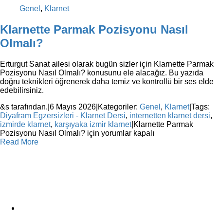
Genel
,
Klarnet
Klarnette Parmak Pozisyonu Nasıl
Olmalı?
Erturgut Sanat ailesi olarak bugün sizler için Klarnette Parmak
Pozisyonu Nasıl Olmalı? konusunu ele alacağız. Bu yazıda
doğru teknikleri öğrenerek daha temiz ve kontrollü bir ses elde
edebilirsiniz.
&s tarafından.
|
6 Mayıs 2026
|
Kategoriler:
Genel
,
Klarnet
|
Tags:
Diyafram Egzersizleri - Klarnet Dersi
,
internetten klarnet dersi
,
izmirde klarnet
,
karşıyaka izmir klarnet
|
Klarnette Parmak
Pozisyonu Nasıl Olmalı? için
yorumlar kapalı
Read More