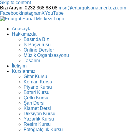
Skip to content
Bizi Arayın! 0232 368 88 08
|
msn@erturgutsanatmerkezi.com
Facebook
Instagram
X
YouTube
Anasayfa
Hakkımızda
Basında Biz
İş Başvurusu
Online Dersler
Müzik Organizasyonu
Tasarım
İletişim
Kurslarımız
Gitar Kursu
Keman Kursu
Piyano Kursu
Bateri Kursu
Çello Kursu
Şan Dersi
Klarnet Dersi
Diksiyon Kursu
Yazarlık Kursu
Resim Kursu
Fotoğrafçılık Kursu