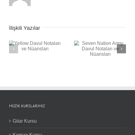
İlişkili Yazılar
Seven Nation Army
ı
Back in Black Davul
Davul Notaları ve
Notaları ve Nüansları
Nüansları
MÜZIK KURSLARIMIZ
Gitar Kursu
Keman Kursu