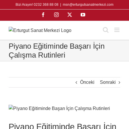
Skip
Bizi Arayın! 0232 368 88 08
|
msn@erturgutsanatmerkezi.com
to
Facebook
Instagram
X
YouTube
content
Piyano Eğitiminde Başarı İçin
Çalışma Rutinleri
Önceki
Sonraki
View
Larger
Image
Piyano Eğitiminde Başarı İçin