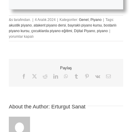
&s tarafından.
|
4 Aralık 2024
|
Kategoriler:
Genel
,
Piyano
|
Tags:
akustik piyano
,
atakent piyano dersi
,
bayraklı piyano kursu
,
bostanlı
Piyano
piyano kursu
,
çocuklarda piyano eğitimi
,
Dijital Piyano
,
piyano
|
Eğitiminde
yorumlar kapalı
Başarı
İçin
Çalışma
Rutinleri
için
Paylaş
Facebook
X
Reddit
LinkedIn
WhatsApp
Tumblr
Pinterest
Vk
E-
posta
About the Author:
Erturgut Sanat