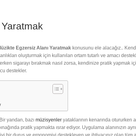
ı Yaratmak
üzikte Egzersiz Alanı Yaratmak
konusunu ele alacağız.. Kend
kanlıkları oluşturmak için kullanılan ortam tutarlı ve amacı deste
erken sigarayı bırakmak nasıl zorsa, kendinize pratik yapmak için
cu destekler.
r
. Bir yandan, bazı
müzisyenler
yataklarının kenarında otururken 
pınağında pratik yapmakta ısrar ediyor. Uygulama alanınızın ayrın
 iyi bir duruş ve ergonomiyi destekleyen ve ihtiyacınız olan tüm a