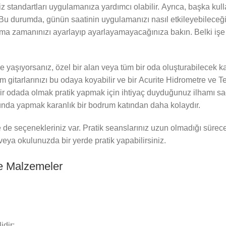
z standartları uygulamanıza yardımcı olabilir. Ayrıca, başka kull
Bu durumda, günün saatinin uygulamanızı nasıl etkileyebileceğ
ama zamanınızı ayarlayıp ayarlayamayacağınıza bakın. Belki işe
e yaşıyorsanız, özel bir alan veya tüm bir oda oluşturabilecek k
üm gitarlarınızı bu odaya koyabilir ve bir Acurite Hidrometre v
bir odada olmak pratik yapmak için ihtiyaç duyduğunuz ilhamı sa
unda yapmak karanlık bir bodrum katından daha kolaydır.
 de seçenekleriniz var. Pratik seanslarınız uzun olmadığı sürece s
 veya okulunuzda bir yerde pratik yapabilirsiniz.
ve Malzemeler
idir: