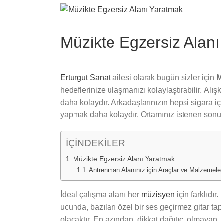
View
Larger
Image
Müzikte Egzersiz Alan
Erturgut Sanat
ailesi olarak bugün sizler için
M
hedeflerinize ulaşmanızı kolaylaştırabilir. Alış
daha kolaydır. Arkadaşlarınızın hepsi sigara iç
yapmak daha kolaydır. Ortamınız istenen sonu
İÇİNDEKİLER
Müzikte Egzersiz Alanı Yaratmak
Antrenman Alanınız için Araçlar ve Malzemele
İdeal çalışma alanı her
müzisyen
için farklıdır
ucunda, bazıları özel bir ses geçirmez gitar ta
olacaktır. En azından, dikkat dağıtıcı olmayan,