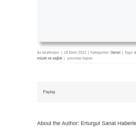
&s tarafından.
|
18 Ekim 2022
|
Kategoriler:
Genel
|
Tags:
Müzikte
müzik ve sağlık
|
yorumlar kapalı
Egzersiz
Alanı
Yaratmak
için
Paylaş
About the Author:
Erturgut Sanat Haberle