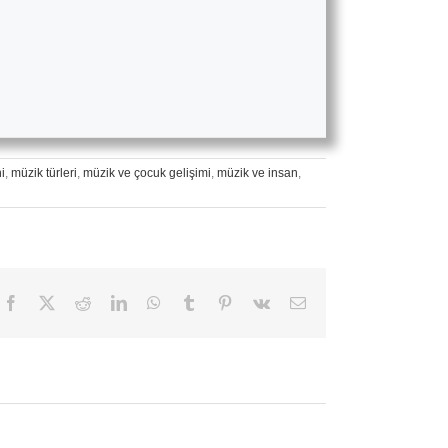
i
,
müzik türleri
,
müzik ve çocuk gelişimi
,
müzik ve insan
,
Facebook
X
Reddit
LinkedIn
WhatsApp
Tumblr
Pinterest
Vk
E-
posta