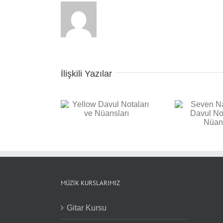
İlişkili Yazılar
Seven Nation Army
 Davul Notaları ve
Bac
Davul Notaları ve
Nüansları
Not
Nüansları
MÜZIK KURSLARIMIZ
Gitar Kursu