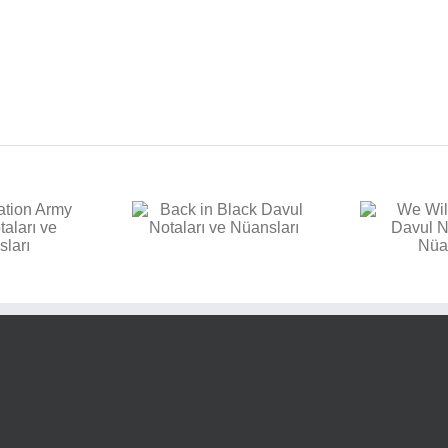
E
k in Black Davul
We Will Rock You Davul
aları ve Nüansları
Notaları ve Nüansları