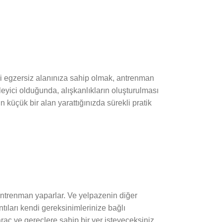
i egzersiz alanınıza sahip olmak, antrenman
kleyici olduğunda, alışkanlıkların oluşturulması
 küçük bir alan yarattığınızda sürekli pratik
antrenman yaparlar. Ve yelpazenin diğer
tıları kendi gereksinimlerinize bağlı
raç ve gereçlere sahip bir yer isteyeceksiniz.