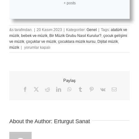
+ posts
&s tarafından.
|
20 Kasım 2023
|
Kategoriler:
Genel
|
Tags:
atatürk ve
müzik
,
bebek ve müzik
,
Bir Müzik Grubu Nasıl Kurulur?
,
çocuk gelişimi
ve müzik
,
çoçuklar ve müzik
,
çocuklara müzik kursu
,
Dijital müzik
,
Müzikte
müzik
|
yorumlar kapalı
Armoni
Bilmenin
Önemi
için
Paylaş
Facebook
X
Reddit
LinkedIn
WhatsApp
Tumblr
Pinterest
Vk
E-
posta
About the Author:
Erturgut Sanat