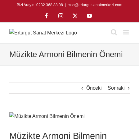
Skip
Bizi Arayın! 0232 368 88 08
|
msn@erturgutsanatmerkezi.com
to
Facebook
Instagram
X
YouTube
content
Müzikte Armoni Bilmenin Önemi
Önceki
Sonraki
View
Larger
Image
Müzikte Armoni Bilmenin