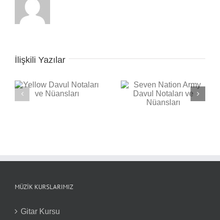
İlişkili Yazılar
Seven Nation Army
ı
Back in Black Davul
Davul Notaları ve
Notaları ve Nüansları
Nüansları
MÜZIK KURSLARIMIZ
Gitar Kursu