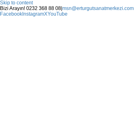
Skip to content
Bizi Arayın! 0232 368 88 08
|
msn@erturgutsanatmerkezi.com
Facebook
Instagram
X
YouTube