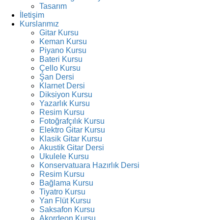
Tasarım
İletişim
Kurslarımız
Gitar Kursu
Keman Kursu
Piyano Kursu
Bateri Kursu
Çello Kursu
Şan Dersi
Klarnet Dersi
Diksiyon Kursu
Yazarlık Kursu
Resim Kursu
Fotoğrafçılık Kursu
Elektro Gitar Kursu
Klasik Gitar Kursu
Akustik Gitar Dersi
Ukulele Kursu
Konservatuara Hazırlık Dersi
Resim Kursu
Bağlama Kursu
Tiyatro Kursu
Yan Flüt Kursu
Saksafon Kursu
Akordeon Kursu