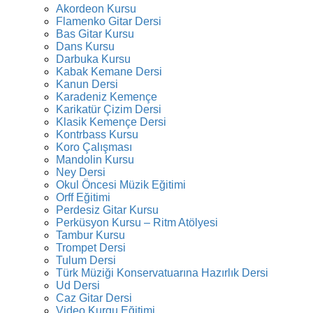
Akordeon Kursu
Flamenko Gitar Dersi
Bas Gitar Kursu
Dans Kursu
Darbuka Kursu
Kabak Kemane Dersi
Kanun Dersi
Karadeniz Kemençe
Karikatür Çizim Dersi
Klasik Kemençe Dersi
Kontrbass Kursu
Koro Çalışması
Mandolin Kursu
Ney Dersi
Okul Öncesi Müzik Eğitimi
Orff Eğitimi
Perdesiz Gitar Kursu
Perküsyon Kursu – Ritm Atölyesi
Tambur Kursu
Trompet Dersi
Tulum Dersi
Türk Müziği Konservatuarına Hazırlık Dersi
Ud Dersi
Caz Gitar Dersi
Video Kurgu Eğitimi