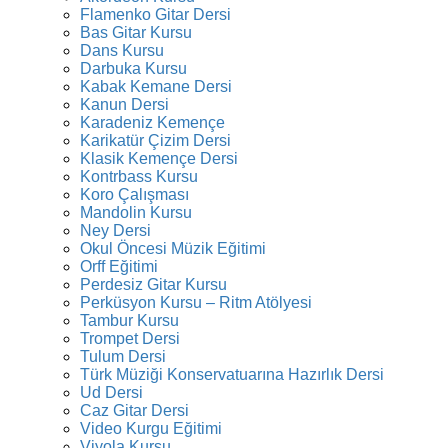
Flamenko Gitar Dersi
Bas Gitar Kursu
Dans Kursu
Darbuka Kursu
Kabak Kemane Dersi
Kanun Dersi
Karadeniz Kemençe
Karikatür Çizim Dersi
Klasik Kemençe Dersi
Kontrbass Kursu
Koro Çalışması
Mandolin Kursu
Ney Dersi
Okul Öncesi Müzik Eğitimi
Orff Eğitimi
Perdesiz Gitar Kursu
Perküsyon Kursu – Ritm Atölyesi
Tambur Kursu
Trompet Dersi
Tulum Dersi
Türk Müziği Konservatuarına Hazırlık Dersi
Ud Dersi
Caz Gitar Dersi
Video Kurgu Eğitimi
Viyola Kursu