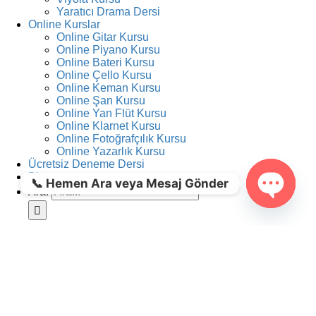
Yaratıcı Drama Dersi
Online Kurslar
Online Gitar Kursu
Online Piyano Kursu
Online Bateri Kursu
Online Çello Kursu
Online Keman Kursu
Online Şan Kursu
Online Yan Flüt Kursu
Online Klarnet Kursu
Online Fotoğrafçılık Kursu
Online Yazarlık Kursu
Ücretsiz Deneme Dersi
Blog
📞 Hemen Ara veya Mesaj Gönder
Ara:
Open ch
Anasayfa
Hakkımızda
Basında Biz
İş Başvurusu
Online Dersler
Müzik Organizasyonu
Tasarım