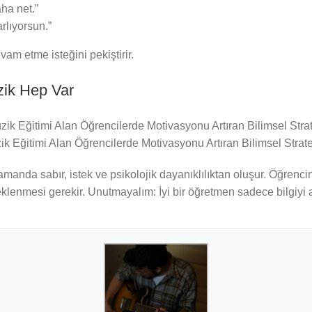
ha net.”
rlıyorsun.”
am etme isteğini pekiştirir.
ik Hep Var
k Eğitimi Alan Öğrencilerde Motivasyonu Artıran Bilimsel Stratej
amanda sabır, istek ve psikolojik dayanıklılıktan oluşur. Öğren
klenmesi gerekir. Unutmayalım: İyi bir öğretmen sadece bilgiyi ak