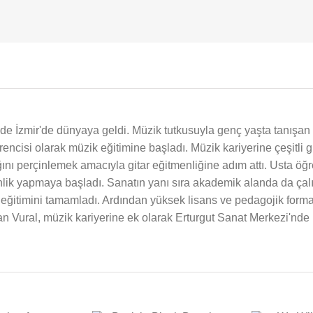
Artıran
Bilimsel
Stratejiler
için
de İzmir'de dünyaya geldi. Müzik tutkusuyla genç yaşta tanışan 
encisi olarak müzik eğitimine başladı. Müzik kariyerine çeşitli
ını perçinlemek amacıyla gitar eğitmenliğine adım attı. Usta öğr
lik yapmaya başladı. Sanatın yanı sıra akademik alanda da çal
s eğitimini tamamladı. Ardından yüksek lisans ve pedagojik for
nan Vural, müzik kariyerine ek olarak Erturgut Sanat Merkezi'n