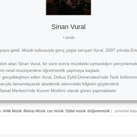
Sinan Vural
+ posts
nyaya geldi. Müzik tutkusuyla genç yaşta tanışan Vural, 2007 yılında Er
adım atan Sinan Vural, bir süre sonra müzikteki uzmanlığını perçinlemek
yeni nesil müzisyenlere öğretmenlik yapmaya başladı.
 gerçekleştiren eden Vural, Dokuz Eylül Üniversitesi'nde Tarih bölümün
arıyla tamamlayarak akademik alanındaki bilgisini güçlendirdi.
ut Sanat Merkezi'nde Kurum Müdürü olarak görev yapmaktadır.
Müzik
s:
Antik Müzik
,
Bebop Müzik
,
caz müzik
,
Dijital müzik
,
doğavemüzik
|
yorumlar kapa
Eğitimi
Alan
Öğrencilerde
Motivasyonu