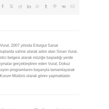
Facebook
X
Reddit
LinkedIn
WhatsApp
Tumblr
Pinterest
Vk
E-
posta
Vural, 2007 yılında Erturgut Sanat
 gruplarda sahne alarak adım atan Sinan Vural,
etici belgesi alarak müziğe başladığı yerde
ışmalar gerçekleştiren eden Vural, Dokuz
masyon programlarını başarıyla tamamlayarak
de Kurum Müdürü olarak görev yapmaktadır.