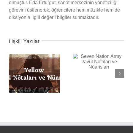
olmuştur. Eda Erturgut, sanat merkezinin yöneticiliği
görevini üstlenerek, öğrencilere hem müzikle hem de
diksiyonla ilgili değerli bilgiler sunmaktadır.
İlişkili Yazılar
Seven Nation Army
Back in Black Davul
Davul Notaları ve
Notaları ve Nüansları
Nüansları
ı