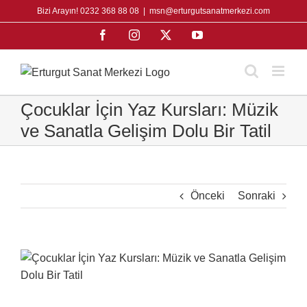
Skip
Bizi Arayın! 0232 368 88 08
|
msn@erturgutsanatmerkezi.com
to
Facebook
Instagram
X
YouTube
content
Çocuklar İçin Yaz Kursları: Müzik
ve Sanatla Gelişim Dolu Bir Tatil
Önceki
Sonraki
View
Larger
Image