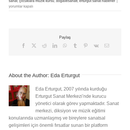
Çocukl
sanat
,
çocuklara müzik kursu
,
doğavesanatt
,
erturgut sanat haberler
|
İçin
yorumlar kapalı
Yaz
Kurslar
Müzik
ve
Sanatl
Paylaş
Gelişi
Dolu
Facebook
X
Reddit
LinkedIn
WhatsApp
Tumblr
Pinterest
Vk
E-
posta
Bir
Tatil
için
About the Author:
Eda Erturgut
Eda Erturgut, 2007 yılında kurduğu
Erturgut Sanat Merkezi'nde kurucu
yönetici olarak görev yapmaktadır. Sanat
merkezi, diksiyon ve müzik eğitimi
konularında uzmanlaşmış ve bireylere sanatsal
gelişimleri için önemli fırsatlar sunan bir platform