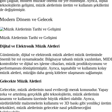
gibi çalgılar, modern müzikte önemli bir yer edinmiştir. Ayrıca, dijital
teknolojilerin gelişimi, müzik aletlerinin üretim ve kullanım şekillerini
de değiştirmiştir.
Modern Dönem ve Gelecek
Müzik Aletlerinin Tarihi ve Gelişimi
Dijital ve Elektronik Müzik Aletleri
Günümüzde, dijital ve elektronik müzik aletleri müzik üretiminde
önemli bir rol oynamaktadır. Bilgisayar tabanlı müzik yazılımları, MID
kontrolörler ve dijital ses işleme cihazları, müzik prodüksiyonunu ve
performansını dönüştürmüştür. Ayrıca, taşınabilir ve kullanımı kolay
müzik aletleri, müziğin daha geniş kitlelere ulaşmasını sağlamıştır.
Gelecekte Müzik Aletleri
Gelecekte, müzik aletlerinin nasıl evrileceği merak konusudur. Yapay
zeka ve artırılmış gerçeklik gibi teknolojilerin, müzik aletlerinin
tasarımı ve kullanımı üzerinde büyük etkileri olabilir. Ayrıca,
sürdürülebilir malzemelerin kullanımı ve 3D baskı gibi yenilikçi üretim
teknikleri, müzik aletlerinin gelecekte nasıl şekilleneceğini