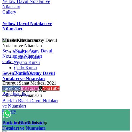
Yellow Davul Notaları ve
Nüansları
Gallery
Yellow Davul Notaları ve
Nüansları
Müzik Kurslarımız
Seven Nation Army Davul
Gitar Kursu
Notaları ve Nüansları
Keman Kursu
Gallery
Piyano Kursu
Çello Kursu
Bateri Kursu
Seven Nation Army Davul
Notaları ve Nüansları
Erturgut Sanat Merkezi 2021
Facebook
Instagram
X
YouTube
Page load link
Back in Black Davul Notaları
ve Nüansları
Gallery
Let's chat on WhatsApp
Back in Black Davul
Notaları ve Nüansları