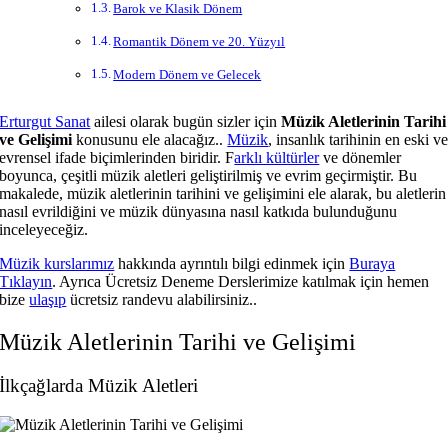
Barok ve Klasik Dönem
Romantik Dönem ve 20. Yüzyıl
Modern Dönem ve Gelecek
Erturgut Sanat
ailesi olarak bugün sizler için
Müzik Aletlerinin Tarihi
ve Gelişimi
konusunu ele alacağız..
Müzik
, insanlık tarihinin en eski v
evrensel ifade biçimlerinden biridir. F
arklı kültürler
ve dönemler
boyunca, çeşitli müzik aletleri geliştirilmiş ve evrim geçirmiştir. Bu
makalede, müzik aletlerinin tarihini ve gelişimini ele alarak, bu aletlerin
nasıl evrildiğini ve müzik dünyasına nasıl katkıda bulunduğunu
inceleyeceğiz.
Müzik kurslarımız
hakkında ayrıntılı bilgi edinmek için
Buraya
Tıklayın
. Ayrıca Ücretsiz Deneme Derslerimize katılmak için hemen
bize
ulaşıp
ücretsiz randevu alabilirsiniz..
Müzik Aletlerinin Tarihi ve Gelişimi
İlkçağlarda Müzik Aletleri