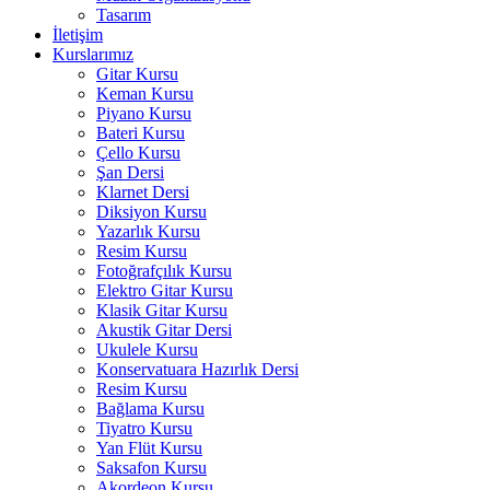
Tasarım
İletişim
Kurslarımız
Gitar Kursu
Keman Kursu
Piyano Kursu
Bateri Kursu
Çello Kursu
Şan Dersi
Klarnet Dersi
Diksiyon Kursu
Yazarlık Kursu
Resim Kursu
Fotoğrafçılık Kursu
Elektro Gitar Kursu
Klasik Gitar Kursu
Akustik Gitar Dersi
Ukulele Kursu
Konservatuara Hazırlık Dersi
Resim Kursu
Bağlama Kursu
Tiyatro Kursu
Yan Flüt Kursu
Saksafon Kursu
Akordeon Kursu