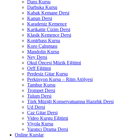
Dans Kursu
Darbuka Kursu
Kabak Kemane Dersi
Kanun Dersi
Karadeniz Kemençe
Karikatür Çizim Dersi
Klasik Kemençe Dersi
Kontrbass Kursu
Koro Çalışması
Mandolin Kursu
Ney Dersi
Okul Öncesi Müzik Eğitimi
Orff Eğitimi
Perdesiz Gitar Kursu
Perküsyon Kursu – Ritm Atölyesi
Tambur Kursu
Trompet Dersi
Tulum Dersi
Türk Müziği Konservatuarına Hazırlık Dersi
Ud Dersi
Caz Gitar Dersi
Video Kurgu Eğitimi
Viyola Kursu
Yaratıcı Drama Dersi
Online Kurslar