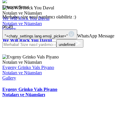
Erturgut Sanat
Merhaba, size nasıl yardımcı olabiliriz :)
We Will Rock You Davul
Notaları ve Nüansları
06:49
Gallery
WhatsApp Message
"+chaty_settings.lang.emoji_picker+"
We Will Rock You Davul
undefined
Notaları ve Nüansları
Evgeny Grinko Vals Piyano
Notaları ve Nüansları
Gallery
Evgeny Grinko Vals Piyano
Notaları ve Nüansları