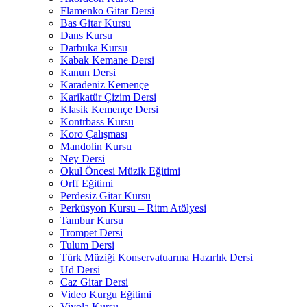
Flamenko Gitar Dersi
Bas Gitar Kursu
Dans Kursu
Darbuka Kursu
Kabak Kemane Dersi
Kanun Dersi
Karadeniz Kemençe
Karikatür Çizim Dersi
Klasik Kemençe Dersi
Kontrbass Kursu
Koro Çalışması
Mandolin Kursu
Ney Dersi
Okul Öncesi Müzik Eğitimi
Orff Eğitimi
Perdesiz Gitar Kursu
Perküsyon Kursu – Ritm Atölyesi
Tambur Kursu
Trompet Dersi
Tulum Dersi
Türk Müziği Konservatuarına Hazırlık Dersi
Ud Dersi
Caz Gitar Dersi
Video Kurgu Eğitimi
Viyola Kursu