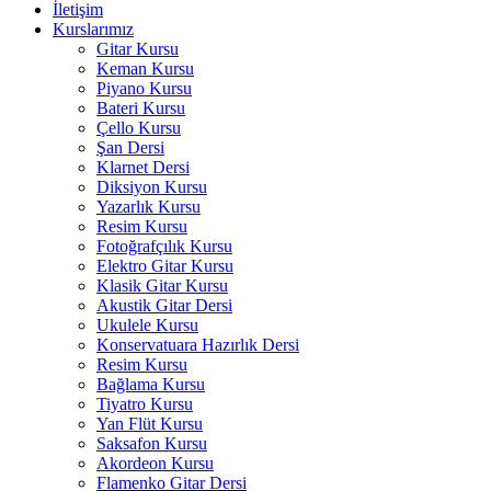
İletişim
Kurslarımız
Gitar Kursu
Keman Kursu
Piyano Kursu
Bateri Kursu
Çello Kursu
Şan Dersi
Klarnet Dersi
Diksiyon Kursu
Yazarlık Kursu
Resim Kursu
Fotoğrafçılık Kursu
Elektro Gitar Kursu
Klasik Gitar Kursu
Akustik Gitar Dersi
Ukulele Kursu
Konservatuara Hazırlık Dersi
Resim Kursu
Bağlama Kursu
Tiyatro Kursu
Yan Flüt Kursu
Saksafon Kursu
Akordeon Kursu
Flamenko Gitar Dersi