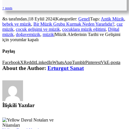
+ posts
&s tarafından.
|
18 Eylül 2024
|
Kategoriler:
Genel
|
Tags:
Antik Müzik
,
bebek ve müzik
,
Bir Müzik Grubu Kurmak Neden Yararlıdır?
,
caz
müzik
,
çocuk gelişimi ve müzik
,
çocuklara müzik eğitimi
,
Dijital
müzik
,
doğavemüzik
,
müzik
|
Müzik Aletlerinin Tarihi ve Gelişimi
için
yorumlar kapalı
Paylaş
Facebook
X
Reddit
LinkedIn
WhatsApp
Tumblr
Pinterest
Vk
E-posta
About the Author:
Erturgut Sanat
İlişkili Yazılar