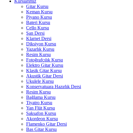
Kurslarımız
Gitar Kursu
Keman Kursu
Piyano Kursu
Bateri Kursu
Çello Kursu
Şan Dersi
Klarnet Dersi
Diksiyon Kursu
Yazarlık Kursu
Resim Kursu
Fotoğrafçılık Kursu
Elektro Gitar Kursu
Klasik Gitar Kursu
Akustik Gitar Dersi
Ukulele Kursu
Konservatuara Hazırlık Dersi
Resim Kursu
Bağlama Kursu
Tiyatro Kursu
Yan Flüt Kursu
Saksafon Kursu
Akordeon Kursu
Flamenko Gitar Dersi
Bas Gitar Kursu