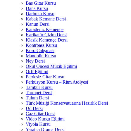
Bas Gitar Kursu
Dans Kursu
Darbuka Kursu
Kabak Kemane Dersi
Kanun Dersi
Karadeniz Kemençe
Karikatür Çizim Dersi
Klasik Kemençe Dersi
Kontrbass Kursu
Koro Çalışması
Mandolin Kursu
Ney Dersi
Okul Öncesi Müzik Eğitimi
Orff Eğitimi
Perdesiz Gitar Kursu
Perküsyon Kursu – Ritm Atölyesi
Tambur Kursu
Trompet Dersi
Tulum Dersi
Türk Müziği Konservatuarına Hazırlık Dersi
Ud Dersi
Caz Gitar Dersi
Video Kurgu Eğitimi
Viyola Kursu
Yaratıcı Drama Dersi