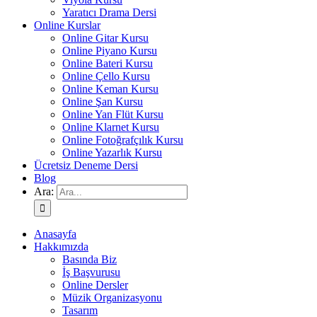
Yaratıcı Drama Dersi
Online Kurslar
Online Gitar Kursu
Online Piyano Kursu
Online Bateri Kursu
Online Çello Kursu
Online Keman Kursu
Online Şan Kursu
Online Yan Flüt Kursu
Online Klarnet Kursu
Online Fotoğrafçılık Kursu
Online Yazarlık Kursu
Ücretsiz Deneme Dersi
Blog
Ara:
Anasayfa
Hakkımızda
Basında Biz
İş Başvurusu
Online Dersler
Müzik Organizasyonu
Tasarım