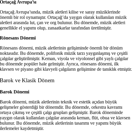
Ortaçağ Avrupa’sı
Ortaçağ Avrupa’sında, müzik aletleri kilise ve saray müziklerinde
önemli bir rol oynamıştır. Ortaçağ’da yaygın olarak kullanılan müzik
aletleri arasında lut, çan ve org bulunur. Bu dönemde, müzik aletleri
genellikle el yapımı olup, zanaatkarlar tarafından üretilmiştir.
Rönesans Dönemi
Rönesans dönemi, müzik aletlerinin gelişiminde önemli bir dönüm
noktasıdır. Bu dönemde, polifonik müzik tarzı yaygınlaşmış ve çeşitli
çalgılar geliştirilmiştir. Keman, viyola ve viyolonsel gibi yaylı çalgılar
bu dönemde popüler hale gelmiştir. Ayrıca, rönesans dönemi, ilk
klavsen ve piyano gibi klavyeli çalgıların gelişimine de tanıklık etmiştir
Barok ve Klasik Dönem
Barok Dönemi
Barok dönemi, müzik aletlerinin teknik ve estetik açıdan büyük
gelişmeler gösterdiği bir dönemdir. Bu dönemde, orkestra kavramı
ortaya çıkmış ve çeşitli çalgı grupları gelişmiştir. Barok döneminde
yaygın olarak kullanılan çalgılar arasında keman, flüt, obua ve klavsen
bulunur. Bu dönemde, müzik aletlerinin tasarımı ve yapımı büyük
ilerlemeler kaydetmiştir.