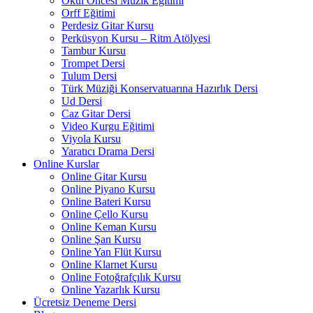
Okul Öncesi Müzik Eğitimi
Orff Eğitimi
Perdesiz Gitar Kursu
Perküsyon Kursu – Ritm Atölyesi
Tambur Kursu
Trompet Dersi
Tulum Dersi
Türk Müziği Konservatuarına Hazırlık Dersi
Ud Dersi
Caz Gitar Dersi
Video Kurgu Eğitimi
Viyola Kursu
Yaratıcı Drama Dersi
Online Kurslar
Online Gitar Kursu
Online Piyano Kursu
Online Bateri Kursu
Online Çello Kursu
Online Keman Kursu
Online Şan Kursu
Online Yan Flüt Kursu
Online Klarnet Kursu
Online Fotoğrafçılık Kursu
Online Yazarlık Kursu
Ücretsiz Deneme Dersi