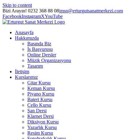
Skip to content
Bizi Arayın! 0232 368 88 08
|
msn@erturgutsanatmerkezi.com
Facebook
Instagram
X
YouTube
Anasayfa
Hakkımızda
Basında Biz
İş Başvurusu
Online Dersler
Müzik Organizasyonu
Tasarım
İletişim
Kurslarımız
Gitar Kursu
Keman Kursu
Piyano Kursu
Bateri Kursu
Çello Kursu
Şan Dersi
Klarnet Dersi
Diksiyon Kursu
Yazarlık Kursu
Resim Kursu
Fotoğrafçılık Kursu