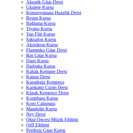
Akustik Gitar Dersi
Ukulele Kursu
Konservatuara Hazırlık Dersi
Resim Kursu
Bağlama Kursu
Tiyatro Kursu
Yan Flüt Kursu
Saksafon Kursu
Akordeon Kursu
Flamenko Gitar Dersi
Bas Gitar Kursu
Dans Kursu
Darbuka Kursu
Kabak Kemane Dersi
Kanun Dersi
Karadeniz Kemençe
Karikatür Çizim Dersi
Klasik Kemençe Dersi
Kontrbass Kursu
Koro Çalışması
Mandolin Kursu
Ney Dersi
Okul Öncesi Müzik Eğitimi
Orff Eğitimi
Perdesiz Gitar Kursu