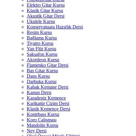
Elektro Gitar Kursu
Klasik Gitar Kursu
Akustik Gitar Dersi
Ukulele Kursu
Konservatuara Hazırlık Dersi
Resim Kursu
Bağlama Kursu
Tiyatro Kursu
Yan Flüt Kursu
Saksafon Kursu
Akordeon Kursu
Flamenko Gitar Dersi
Bas Gitar Kursu
Dans Kursu
Darbuka Kursu
Kabak Kemane Dersi
Kanun Dersi
Karadeniz Kemençe
Karikatür Çizim Dersi
Klasik Kemençe Dersi
Kontrbass Kursu
Koro Çalışması
Mandolin Kursu
Ney Dersi