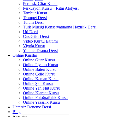
Perdesiz Gitar Kursu
Perküsyon Kursu – Ritm Atölyesi
Tambur Kursu
Trompet Dersi
Tulum Dersi
Türk Müziği Konservatuarına Hazırlık Dersi
Ud Dersi
Caz Gitar Dersi
Video Kurgu Eğitimi
Viyola Kursu
Yaratıcı Drama Dersi
Online Kurslar
Online Gitar Kursu
Online Piyano Kursu
Online Bateri Kursu
Online Çello Kursu
Online Keman Kursu
Online Şan Kursu
Online Yan Flüt Kursu
Online Klarnet Kursu
Online Fotoğrafçılık Kursu
Online Yazarlık Kursu
Ücretsiz Deneme Dersi
Blog
Ara: