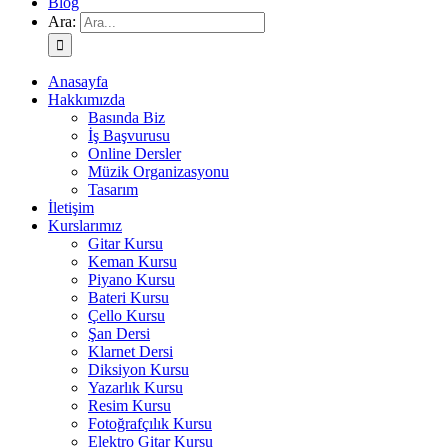
Blog
Ara:
Anasayfa
Hakkımızda
Basında Biz
İş Başvurusu
Online Dersler
Müzik Organizasyonu
Tasarım
İletişim
Kurslarımız
Gitar Kursu
Keman Kursu
Piyano Kursu
Bateri Kursu
Çello Kursu
Şan Dersi
Klarnet Dersi
Diksiyon Kursu
Yazarlık Kursu
Resim Kursu
Fotoğrafçılık Kursu
Elektro Gitar Kursu