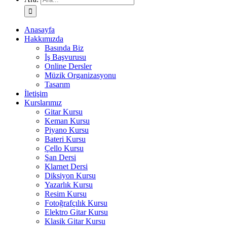
Anasayfa
Hakkımızda
Basında Biz
İş Başvurusu
Online Dersler
Müzik Organizasyonu
Tasarım
İletişim
Kurslarımız
Gitar Kursu
Keman Kursu
Piyano Kursu
Bateri Kursu
Çello Kursu
Şan Dersi
Klarnet Dersi
Diksiyon Kursu
Yazarlık Kursu
Resim Kursu
Fotoğrafçılık Kursu
Elektro Gitar Kursu
Klasik Gitar Kursu