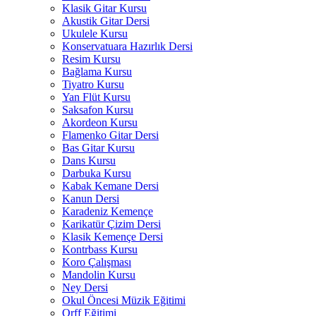
Klasik Gitar Kursu
Akustik Gitar Dersi
Ukulele Kursu
Konservatuara Hazırlık Dersi
Resim Kursu
Bağlama Kursu
Tiyatro Kursu
Yan Flüt Kursu
Saksafon Kursu
Akordeon Kursu
Flamenko Gitar Dersi
Bas Gitar Kursu
Dans Kursu
Darbuka Kursu
Kabak Kemane Dersi
Kanun Dersi
Karadeniz Kemençe
Karikatür Çizim Dersi
Klasik Kemençe Dersi
Kontrbass Kursu
Koro Çalışması
Mandolin Kursu
Ney Dersi
Okul Öncesi Müzik Eğitimi
Orff Eğitimi