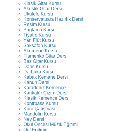
Klasik Gitar Kursu
Akustik Gitar Dersi
Ukulele Kursu
Konservatuara Hazırlık Dersi
Resim Kursu
Bağlama Kursu
Tiyatro Kursu
Yan Flüt Kursu
Saksafon Kursu
Akordeon Kursu
Flamenko Gitar Dersi
Bas Gitar Kursu
Dans Kursu
Darbuka Kursu
Kabak Kemane Dersi
Kanun Dersi
Karadeniz Kemençe
Karikatür Çizim Dersi
Klasik Kemençe Dersi
Kontrbass Kursu
Koro Çalışması
Mandolin Kursu
Ney Dersi
Okul Öncesi Müzik Eğitimi
Orff Eğitimi