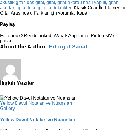
akustik gitar
,
bas gitar
,
gitar
,
gitar akordu nasıl yapılır
,
gitar
akorları
,
gitar tekniği
,
gitar teknikleri
|
Klasik Gitar İle Flamenko
Gitar Arasındaki Farklar için
yorumlar kapalı
Paylaş
Facebook
X
Reddit
LinkedIn
WhatsApp
Tumblr
Pinterest
Vk
E-
posta
About the Author:
Erturgut Sanat
İlişkili Yazılar
Yellow Davul Notaları ve Nüansları
Gallery
Yellow Davul Notaları ve Nüansları