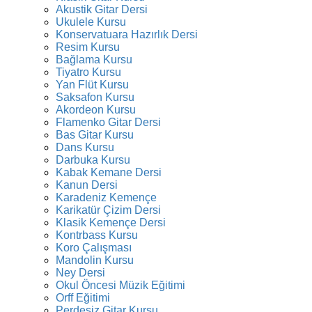
Akustik Gitar Dersi
Ukulele Kursu
Konservatuara Hazırlık Dersi
Resim Kursu
Bağlama Kursu
Tiyatro Kursu
Yan Flüt Kursu
Saksafon Kursu
Akordeon Kursu
Flamenko Gitar Dersi
Bas Gitar Kursu
Dans Kursu
Darbuka Kursu
Kabak Kemane Dersi
Kanun Dersi
Karadeniz Kemençe
Karikatür Çizim Dersi
Klasik Kemençe Dersi
Kontrbass Kursu
Koro Çalışması
Mandolin Kursu
Ney Dersi
Okul Öncesi Müzik Eğitimi
Orff Eğitimi
Perdesiz Gitar Kursu