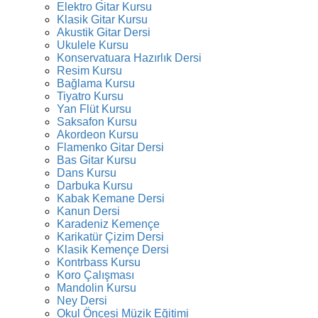
Elektro Gitar Kursu
Klasik Gitar Kursu
Akustik Gitar Dersi
Ukulele Kursu
Konservatuara Hazırlık Dersi
Resim Kursu
Bağlama Kursu
Tiyatro Kursu
Yan Flüt Kursu
Saksafon Kursu
Akordeon Kursu
Flamenko Gitar Dersi
Bas Gitar Kursu
Dans Kursu
Darbuka Kursu
Kabak Kemane Dersi
Kanun Dersi
Karadeniz Kemençe
Karikatür Çizim Dersi
Klasik Kemençe Dersi
Kontrbass Kursu
Koro Çalışması
Mandolin Kursu
Ney Dersi
Okul Öncesi Müzik Eğitimi