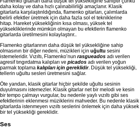
Flamenko gitarları daha düşük tel yüksekliğine sahiptir çünkü
daha kolay ve daha hızlı çalınabilirliği amaçlanır. Klasik
gitarlarla karşılaştırıldığında, flamenko gitarları, çalımlarda
belirli efektler üretmek için daha fazla sol el tekniklerine
hitap. Hareket yüksekliğinin kısa olması, yüksek tel
yüksekliklerinde mümkün olmayan bu efektlerin flamenko
gitarlarda üretilmesini kolaylaştırır..
Flamenko gitarlarının daha düşük tel yüksekliğine sahip
olmasının bir diğer nedeni, müzikleri için
uğultu
sesini
istemeleridir. Vızıltı, Flamenko’nun
rasgueados
adı verilen
agresif tıngırdatma kalıpları ve
picados
adı verilen yoğun
parmak toplama
kalıpları için gereklidir
. Düşük tel yüksekliği,
tellerin uğultu sesleri üretmesini sağlar.
Öte yandan, klasik gitarlar hiçbir şekilde uğultu sesinin
duyulmasını istemezler. Klasik gitarlar net bir melodi ve kesin
bir tempo çalmayı vurgular, bu nedenle yaylı vızıltı gibi ses
efektlerinin eklenmesi müziklerini mahveder. Bu nedenle klasik
gitarlarda istenmeyen vızıltı seslerini önlemek için daha yüksek
bir tel yüksekliği gereklidir.
Ses