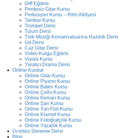
Orff Eğitimi
Perdesiz Gitar Kursu
Perküsyon Kursu – Ritm Atölyesi
Tambur Kursu
Trompet Dersi
Tulum Dersi
Türk Müziği Konservatuarına Hazırlık Dersi
Ud Dersi
Caz Gitar Dersi
Video Kurgu Eğitimi
Viyola Kursu
Yaratıcı Drama Dersi
Online Kurslar
Online Gitar Kursu
Online Piyano Kursu
Online Bateri Kursu
Online Çello Kursu
Online Keman Kursu
Online Şan Kursu
Online Yan Flüt Kursu
Online Klarnet Kursu
Online Fotoğrafçılık Kursu
Online Yazarlık Kursu
Ücretsiz Deneme Dersi
Blog