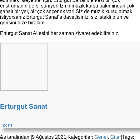
edinmek isteyenler için, Erturgut Sanat Merkezi bir çok
enstrümanın dersi sunıyor! İzmir müzik kursu bakımından çok
şanslı bir yer, bir çok seçenek var! Siz de müzik kursu almak
istiyorsanız Erturgut Sanat’a davetlisiniz, siz istekli olun ve
gerisini bize bırakın!
Erturgut Sanat Ailesini her zaman ziyaret edebilirsiniz..
Erturgut Sanat
+ posts
&s tarafından.
|
9 Ağustos 2021
|
Kategoriler:
Genel
,
Gitar
|
Tags: