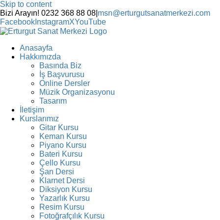
Skip to content
Bizi Arayın! 0232 368 88 08
|
msn@erturgutsanatmerkezi.com
Facebook
Instagram
X
YouTube
Anasayfa
Hakkımızda
Basında Biz
İş Başvurusu
Online Dersler
Müzik Organizasyonu
Tasarım
İletişim
Kurslarımız
Gitar Kursu
Keman Kursu
Piyano Kursu
Bateri Kursu
Çello Kursu
Şan Dersi
Klarnet Dersi
Diksiyon Kursu
Yazarlık Kursu
Resim Kursu
Fotoğrafçılık Kursu