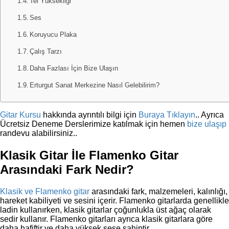
Tel Yüksekliği
Ses
Koruyucu Plaka
Çalış Tarzı
Daha Fazlası İçin Bize Ulaşın
Erturgut Sanat Merkezine Nasıl Gelebilirim?
Gitar Kursu
hakkında ayrıntılı bilgi için
Buraya Tıklayın
.. Ayrıca
Ücretsiz Deneme Derslerimize katılmak için hemen
bize ulaşıp
randevu alabilirsiniz..
Klasik Gitar İle Flamenko Gitar
Arasındaki Fark Nedir?
Klasik ve Flamenko gitar
arasındaki fark, malzemeleri, kalınlığı,
hareket kabiliyeti ve sesini içerir. Flamenko gitarlarda genellikle
ladin kullanırken, klasik gitarlar çoğunlukla üst ağaç olarak
sedir kullanır. Flamenko gitarları ayrıca klasik gitarlara göre
daha hafiftir ve daha yüksek sese sahiptir.