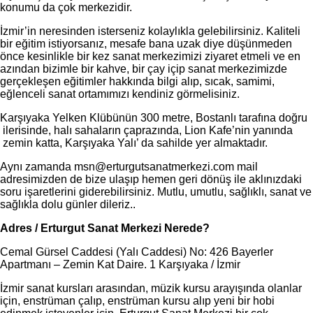
konumu da çok merkezidir.
İzmir’in neresinden isterseniz kolaylıkla gelebilirsiniz. Kaliteli
bir eğitim istiyorsanız, mesafe bana uzak diye düşünmeden
önce kesinlikle bir kez sanat merkezimizi ziyaret etmeli ve en
azından bizimle bir kahve, bir çay içip sanat merkezimizde
gerçekleşen eğitimler hakkında bilgi alıp, sıcak, samimi,
eğlenceli sanat ortamımızı kendiniz görmelisiniz.
Karşıyaka Yelken Klübünün 300 metre, Bostanlı tarafına doğru
ilerisinde, halı sahaların çaprazında, Lion Kafe’nin yanında
zemin katta, Karşıyaka Yalı’ da sahilde yer almaktadır.
Aynı zamanda msn@erturgutsanatmerkezi.com mail
adresimizden de bize ulaşıp hemen geri dönüş ile aklınızdaki
soru işaretlerini giderebilirsiniz. Mutlu, umutlu, sağlıklı, sanat ve
sağlıkla dolu günler dileriz..
Adres / Erturgut Sanat Merkezi Nerede?
Cemal Gürsel Caddesi (Yalı Caddesi) No: 426 Bayerler
Apartmanı – Zemin Kat Daire. 1 Karşıyaka / İzmir
İzmir sanat kursları arasından, müzik kursu arayışında olanlar
için, enstrüman çalıp, enstrüman kursu alıp yeni bir hobi