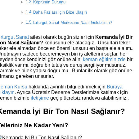
Köprünün Durumu
Daha Fazlası İçin Bize Ulaşın
Erturgut Sanat Merkezine Nasıl Gelebilirim?
rturgut Sanat
ailesi olarak bugün sizler için
Kemanda İyi Bir
on Nasıl Sağlanır?
konusunu ele alacağız.. Unsurları teker
eker ele almadan önce en önemli unsuru en başta ele alalım..
nutmayın sadece beceremeyen biri iş aletlerini suçlar, her
eyden önce kendinizi göz önüne alın,
keman eğitiminizde
bir
ksiklik var mı, doğru bir tutuş ve duruş sergiliyor musunuz,
armak ve bilek yapısı doğru mu.. Bunlar ilk olarak göz önüne
lmanız gereken unsurlar.
eman Kursu
hakkında ayrıntılı bilgi edinmek için
Buraya
ıklayın
. Ayrıca Ücretsiz Deneme Derslerimize katılmak için
emen bizimle
iletişime
geçip ücretsiz randevu alabilirsiniz..
Kemanda İyi Bir Ton Nasıl Sağlanır?
Telleriniz Ne Kadar Yeni?