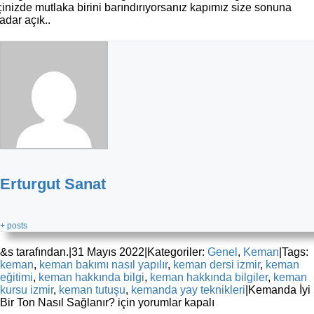
çinizde mutlaka birini barındırıyorsanız kapımız size sonuna
adar açık..
Erturgut Sanat
+ posts
&s tarafından.
|
31 Mayıs 2022
|
Kategoriler:
Genel
,
Keman
|
Tags:
keman
,
keman bakımı nasıl yapılır
,
keman dersi izmir
,
keman
eğitimi
,
keman hakkında bilgi
,
keman hakkında bilgiler
,
keman
kursu izmir
,
keman tutuşu
,
kemanda yay teknikleri
|
Kemanda İyi
Bir Ton Nasıl Sağlanır? için
yorumlar kapalı