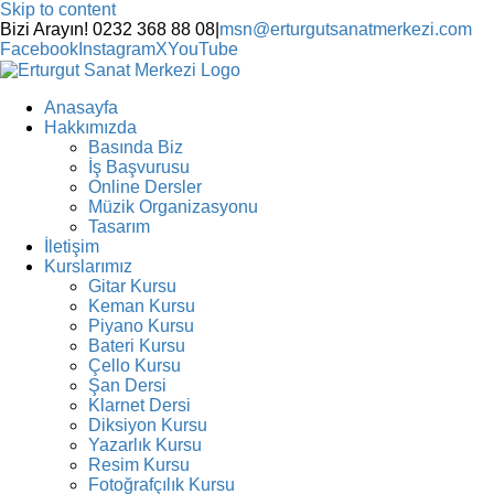
Skip to content
Bizi Arayın! 0232 368 88 08
|
msn@erturgutsanatmerkezi.com
Facebook
Instagram
X
YouTube
Anasayfa
Hakkımızda
Basında Biz
İş Başvurusu
Online Dersler
Müzik Organizasyonu
Tasarım
İletişim
Kurslarımız
Gitar Kursu
Keman Kursu
Piyano Kursu
Bateri Kursu
Çello Kursu
Şan Dersi
Klarnet Dersi
Diksiyon Kursu
Yazarlık Kursu
Resim Kursu
Fotoğrafçılık Kursu