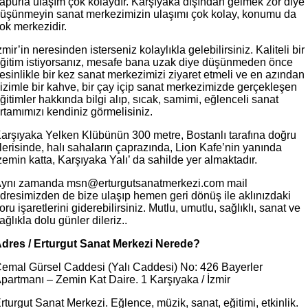
apurla ulaşım çok kolaydır. Karşıyaka dışından gelmek zor diye
üşünmeyin sanat merkezimizin ulaşımı çok kolay, konumu da
ok merkezidir.
zmir’in neresinden isterseniz kolaylıkla gelebilirsiniz. Kaliteli bir
ğitim istiyorsanız, mesafe bana uzak diye düşünmeden önce
esinlikle bir kez sanat merkezimizi ziyaret etmeli ve en azından
izimle bir kahve, bir çay içip sanat merkezimizde gerçekleşen
ğitimler hakkında bilgi alıp, sıcak, samimi, eğlenceli sanat
rtamımızı kendiniz görmelisiniz.
arşıyaka Yelken Klübünün 300 metre, Bostanlı tarafına doğru
lerisinde, halı sahaların çaprazında, Lion Kafe’nin yanında
emin katta, Karşıyaka Yalı’ da sahilde yer almaktadır.
ynı zamanda msn@erturgutsanatmerkezi.com mail
dresimizden de bize ulaşıp hemen geri dönüş ile aklınızdaki
oru işaretlerini giderebilirsiniz. Mutlu, umutlu, sağlıklı, sanat ve
ağlıkla dolu günler dileriz..
dres / Erturgut Sanat Merkezi Nerede?
emal Gürsel Caddesi (Yalı Caddesi) No: 426 Bayerler
partmanı – Zemin Kat Daire. 1 Karşıyaka / İzmir
rturgut Sanat Merkezi. Eğlence, müzik, sanat, eğitimi, etkinlik.