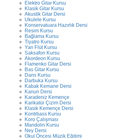
Elektro Gitar Kursu
Klasik Gitar Kursu
Akustik Gitar Dersi
Ukulele Kursu
Konservatuara Hazırlık Dersi
Resim Kursu
Bağlama Kursu
Tiyatro Kursu
Yan Flüt Kursu
Saksafon Kursu
Akordeon Kursu
Flamenko Gitar Dersi
Bas Gitar Kursu
Dans Kursu
Darbuka Kursu
Kabak Kemane Dersi
Kanun Dersi
Karadeniz Kemençe
Karikatür Çizim Dersi
Klasik Kemençe Dersi
Kontrbass Kursu
Koro Çalışması
Mandolin Kursu
Ney Dersi
Okul Öncesi Müzik Eğitimi