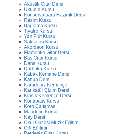
Akustik Gitar Dersi
Ukulele Kursu
Konservatuara Hazırlık Dersi
Resim Kursu
Bağlama Kursu
Tiyatro Kursu
Yan Flüt Kursu
Saksafon Kursu
Akordeon Kursu
Flamenko Gitar Dersi
Bas Gitar Kursu
Dans Kursu
Darbuka Kursu
Kabak Kemane Dersi
Kanun Dersi
Karadeniz Kemençe
Karikatür Çizim Dersi
Klasik Kemençe Dersi
Kontrbass Kursu
Koro Çalışması
Mandolin Kursu
Ney Dersi
Okul Öncesi Müzik Eğitimi
Orff Eğitimi
Perdesiz Gitar Kursu