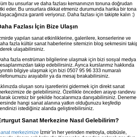
üm bu unsurlar ve daha fazlası kemanınızın tonuna doğrudan
tki eder. Bu unsurlara dikkat etmeniz durumunda harika bir tona
laşacağınıza garanti veriyoruz. Daha fazlası için takipte kalın :)
Daha Fazlası İçin Bize Ulaşın
zmirde yapılan sanat etkinliklerine, galerilere, konserlerine ve
aha fazla kültür sanat haberlerine sitemizin blog sekmesini taki
derek ulaşabilirsiniz.
aha fazla enstrüman bilgilerine ulaşmak için bizi sosyal medya
esaplarımızdan takip edebilirsiniz. Ayrıca kurslarımız hakkında
yrıntılı bilgiye ulaşmak için bizi 0507 95 96 333 numaralı
elefonumuzu arayabilir ya da mesaj bırakabilirsiniz.
klınızda oluşan soru işaretlerini gidermek için direkt sanat
erkezimize de gelebilirsiniz. Özellikle önceden arayıp randevu
larak ücretsiz bir şekilde hocalarımıza danışabilirsiniz. Deneme
ersinde hangi sanat alanına yatkın olduğunuzu keşfedip
endinizi istediğiniz alanda geliştirebilirsiniz.
Erturgut Sanat Merkezine Nasıl Gelebilirim?
anat merkezimize
İzmir’in her yerinden metroyla, otobüsle,