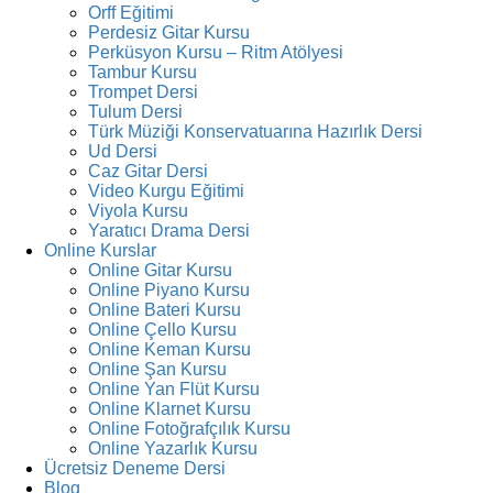
Orff Eğitimi
Perdesiz Gitar Kursu
Perküsyon Kursu – Ritm Atölyesi
Tambur Kursu
Trompet Dersi
Tulum Dersi
Türk Müziği Konservatuarına Hazırlık Dersi
Ud Dersi
Caz Gitar Dersi
Video Kurgu Eğitimi
Viyola Kursu
Yaratıcı Drama Dersi
Online Kurslar
Online Gitar Kursu
Online Piyano Kursu
Online Bateri Kursu
Online Çello Kursu
Online Keman Kursu
Online Şan Kursu
Online Yan Flüt Kursu
Online Klarnet Kursu
Online Fotoğrafçılık Kursu
Online Yazarlık Kursu
Ücretsiz Deneme Dersi
Blog