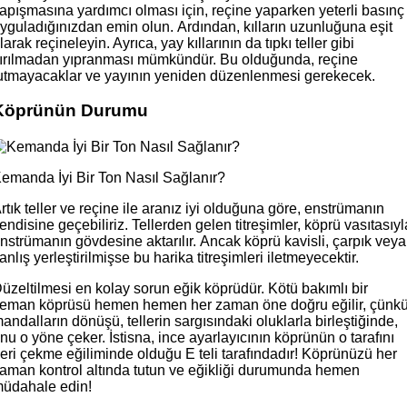
apışmasına yardımcı olması için, reçine yaparken yeterli basınç
yguladığınızdan emin olun. Ardından, kılların uzunluğuna eşit
larak reçineleyin. Ayrıca, yay kıllarının da tıpkı teller gibi
ırılmadan yıpranması mümkündür. Bu olduğunda, reçine
utmayacaklar ve yayının yeniden düzenlenmesi gerekecek.
Köprünün Durumu
emanda İyi Bir Ton Nasıl Sağlanır?
rtık teller ve reçine ile aranız iyi olduğuna göre, enstrümanın
endisine geçebiliriz. Tellerden gelen titreşimler, köprü vasıtasıyl
nstrümanın gövdesine aktarılır. Ancak köprü kavisli, çarpık veya
anlış yerleştirilmişse bu harika titreşimleri iletmeyecektir.
üzeltilmesi en kolay sorun eğik köprüdür. Kötü bakımlı bir
eman köprüsü hemen hemen her zaman öne doğru eğilir, çünk
andalların dönüşü, tellerin sargısındaki oluklarla birleştiğinde,
nu o yöne çeker. İstisna, ince ayarlayıcının köprünün o tarafını
eri çekme eğiliminde olduğu E teli tarafındadır! Köprünüzü her
aman kontrol altında tutun ve eğikliği durumunda hemen
üdahale edin!