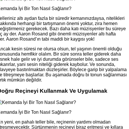
emanda İyi Bir Ton Nasıl Sağlanır?
elleriniz altı aydan fazla bir süredir kemanınızdaysa, nitelikleri
akkında herhangi bir tartışmanın önemi yoktur, zira hemen
eğiştirmeniz gerekecek. Bazı daha katı müzisyenler bu süreye
ç ay der. Aaron Rosand gibi önemli müzisyenler altı hafta
er. Aaron Rosand’ın tabi maddi bir kaygısı yok!
ncak kesin süresi ne olursa olsun, tel yaşının önemli olduğu
onusunda hemfikir olalım. Bir süre sonra teller giderek daha
snek hale gelir ve iyi durumda görünseler bile, sadece ses
ıkarırlar, yani sesin niteliği giderek kaybolur. Ve sonunda,
lavyeye bastırılmaktan düzleşirler. Böylece garip bir yalpalama
le titreşmeye başlarlar. Bu aşamada doğru bi tonun sağlanması
rtık mümkün değildir.
Doğru Reçineyi Kullanmak Ve Uygulamak
emanda İyi Bir Ton Nasıl Sağlanır?
n yeni, en pahalı teller bile, reçinenin yardımı olmadan
itreşmeyecektir. Sürtünmenin reçineyi biraz eritmesi ve kıllara