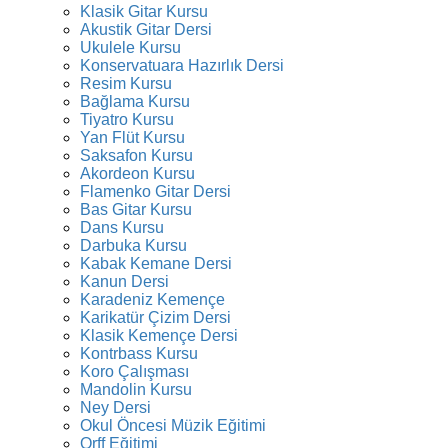
Klasik Gitar Kursu
Akustik Gitar Dersi
Ukulele Kursu
Konservatuara Hazırlık Dersi
Resim Kursu
Bağlama Kursu
Tiyatro Kursu
Yan Flüt Kursu
Saksafon Kursu
Akordeon Kursu
Flamenko Gitar Dersi
Bas Gitar Kursu
Dans Kursu
Darbuka Kursu
Kabak Kemane Dersi
Kanun Dersi
Karadeniz Kemençe
Karikatür Çizim Dersi
Klasik Kemençe Dersi
Kontrbass Kursu
Koro Çalışması
Mandolin Kursu
Ney Dersi
Okul Öncesi Müzik Eğitimi
Orff Eğitimi