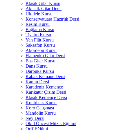
Klasik Gitar Kursu
Akustik Gitar Dersi
Ukulele Kursu
Konservatuara Hazırlık Dersi
Resim Kursu
Bağlama Kursu
Tiyatro Kursu
Yan Flüt Kursu
Saksafon Kursu
Akordeon Kursu
Flamenko Gitar Dersi
Bas Gitar Kursu
Dans Kursu
Darbuka Kursu
Kabak Kemane Dersi
Kanun Dersi
Karadeniz Kemençe
Karikatür Çizim Dersi
Klasik Kemençe Dersi
Kontrbass Kursu
Koro Çalışması
Mandolin Kursu
Ney Dersi
Okul Öncesi Müzik Eğitimi
Orff Eğitimi