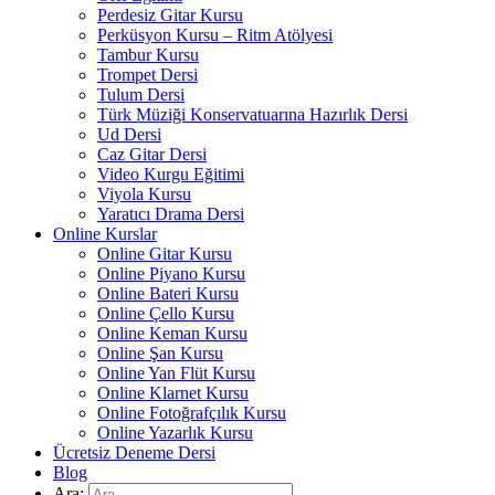
Perdesiz Gitar Kursu
Perküsyon Kursu – Ritm Atölyesi
Tambur Kursu
Trompet Dersi
Tulum Dersi
Türk Müziği Konservatuarına Hazırlık Dersi
Ud Dersi
Caz Gitar Dersi
Video Kurgu Eğitimi
Viyola Kursu
Yaratıcı Drama Dersi
Online Kurslar
Online Gitar Kursu
Online Piyano Kursu
Online Bateri Kursu
Online Çello Kursu
Online Keman Kursu
Online Şan Kursu
Online Yan Flüt Kursu
Online Klarnet Kursu
Online Fotoğrafçılık Kursu
Online Yazarlık Kursu
Ücretsiz Deneme Dersi
Blog
Ara: