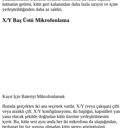
tutmanın getirisi, kitin geri kalanından daha fazla sızıyor ve içine
yerleştirildiğinden daha az saldırı.
X/Y Baş Üstü Mikrofonlama
Kayıt İçin Bateriyi Mikrofonlamak
Burada gerçekten iki ana seçenek vardır, X/Y (veya çakışan) çifti
veya aralıklı çift. X/Y konfigürasyonu, iki başlığın, kapsülleri yan
yana olacak şekilde doğrudan kitin üzerine yerleştirilmesini
içerir. Bu, kitin sesi aynı anda her iki mikrofona da ulaştığından,
herhangi bir faz sorunu olmadan kitin stereo görüntüsünü