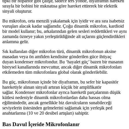
tıpkı bir hoparlör gibi çalışır, sadece ters yönde, diyaframın hareketi
sırayla bir bobini bir mıknatısa göre hareket ettirerek bir elektrik
sinyali oluşturur.
Bu mikrofon, orta menzili yakalamak için iyidir ve ara sıra isabetsiz
vuruşları alacak kadar sağlamdır. Çoğu dinamik mikrofon, kardioid
bir model kullanır; bu, arkalarından gelen sesleri reddettikleri ve aynı
zamanda özneye yakın yerleştirildiğinde alt uçlarını güçlendirdikleri
anlamına gelir.
Sık kullanılan diğer mikrofon türü, dinamik mikrofonun aksine
masadan veya ön amfiden kendisine gönderilen güce ihtiyaç
duyan kondenser mikrofondur. Bu ‘hayalet güç’ bazen bir masanın
bireysel kanallarında mevcuttur, ancak diğer dinamik mikrofonları
etkilemeden tüm mikrofonlara global olarak gönderilebilir.
Bu güç, mikrofonun içinde bir diyaframın, bu sefer bir kapasitör
hareketiyle alınan sinyali artıran küçük bir amplifikatör
sağlar. Kondenser mikrofonlar ayrıca hareketli parçalarının düşük
kütlesi nedeniyle dinamik mikrofonlardan daha hassas olma
eğilimindedir, ancak genellikle biz davulcuların sunabileceği
seviyelerin üstesinden gelmelerini sağlamak için yerleşik ped
anahtarlarına (10 ve 20 desibel artışları) sahiptir.
Bas Davul İçeride Mikrofonlanır