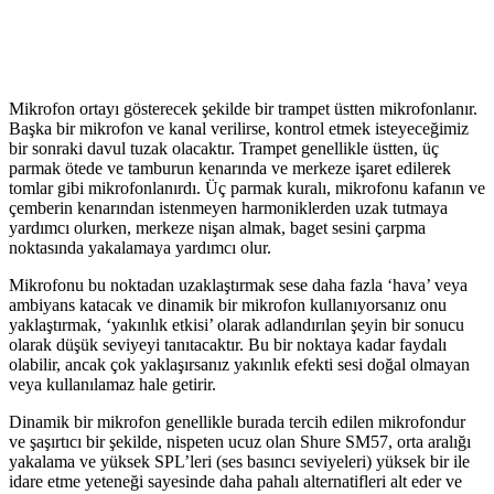
Mikrofon ortayı gösterecek şekilde bir trampet üstten mikrofonlanır.
Başka bir mikrofon ve kanal verilirse, kontrol etmek isteyeceğimiz
bir sonraki davul tuzak olacaktır. Trampet genellikle üstten, üç
parmak ötede ve tamburun kenarında ve merkeze işaret edilerek
tomlar gibi mikrofonlanırdı. Üç parmak kuralı, mikrofonu kafanın ve
çemberin kenarından istenmeyen harmoniklerden uzak tutmaya
yardımcı olurken, merkeze nişan almak, baget sesini çarpma
noktasında yakalamaya yardımcı olur.
Mikrofonu bu noktadan uzaklaştırmak sese daha fazla ‘hava’ veya
ambiyans katacak ve dinamik bir mikrofon kullanıyorsanız onu
yaklaştırmak, ‘yakınlık etkisi’ olarak adlandırılan şeyin bir sonucu
olarak düşük seviyeyi tanıtacaktır. Bu bir noktaya kadar faydalı
olabilir, ancak çok yaklaşırsanız yakınlık efekti sesi doğal olmayan
veya kullanılamaz hale getirir.
Dinamik bir mikrofon genellikle burada tercih edilen mikrofondur
ve şaşırtıcı bir şekilde, nispeten ucuz olan Shure SM57, orta aralığı
yakalama ve yüksek SPL’leri (ses basıncı seviyeleri) yüksek bir ile
idare etme yeteneği sayesinde daha pahalı alternatifleri alt eder ve