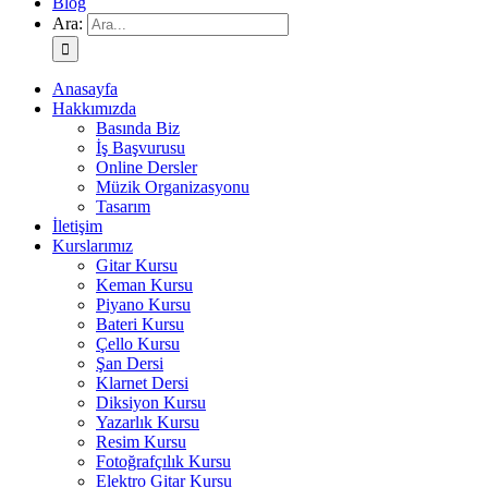
Blog
Ara:
Anasayfa
Hakkımızda
Basında Biz
İş Başvurusu
Online Dersler
Müzik Organizasyonu
Tasarım
İletişim
Kurslarımız
Gitar Kursu
Keman Kursu
Piyano Kursu
Bateri Kursu
Çello Kursu
Şan Dersi
Klarnet Dersi
Diksiyon Kursu
Yazarlık Kursu
Resim Kursu
Fotoğrafçılık Kursu
Elektro Gitar Kursu