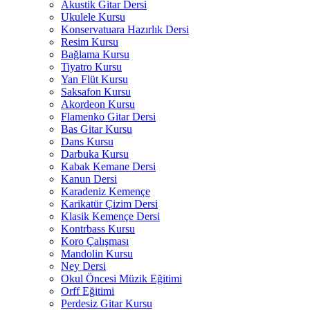
Akustik Gitar Dersi
Ukulele Kursu
Konservatuara Hazırlık Dersi
Resim Kursu
Bağlama Kursu
Tiyatro Kursu
Yan Flüt Kursu
Saksafon Kursu
Akordeon Kursu
Flamenko Gitar Dersi
Bas Gitar Kursu
Dans Kursu
Darbuka Kursu
Kabak Kemane Dersi
Kanun Dersi
Karadeniz Kemençe
Karikatür Çizim Dersi
Klasik Kemençe Dersi
Kontrbass Kursu
Koro Çalışması
Mandolin Kursu
Ney Dersi
Okul Öncesi Müzik Eğitimi
Orff Eğitimi
Perdesiz Gitar Kursu