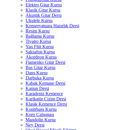
Elektro Gitar Kursu
Klasik Gitar Kursu
Akustik Gitar Dersi
Ukulele Kursu
Konservatuara Hazırlık Dersi
Resim Kursu
Bağlama Kursu
Tiyatro Kursu
Yan Flüt Kursu
Saksafon Kursu
Akordeon Kursu
Flamenko Gitar Dersi
Bas Gitar Kursu
Dans Kursu
Darbuka Kursu
Kabak Kemane Dersi
Kanun Dersi
Karadeniz Kemençe
Karikatür Çizim Dersi
Klasik Kemençe Dersi
Kontrbass Kursu
Koro Çalışması
Mandolin Kursu
Ney Dersi