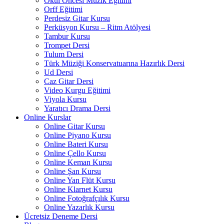
Okul Öncesi Müzik Eğitimi
Orff Eğitimi
Perdesiz Gitar Kursu
Perküsyon Kursu – Ritm Atölyesi
Tambur Kursu
Trompet Dersi
Tulum Dersi
Türk Müziği Konservatuarına Hazırlık Dersi
Ud Dersi
Caz Gitar Dersi
Video Kurgu Eğitimi
Viyola Kursu
Yaratıcı Drama Dersi
Online Kurslar
Online Gitar Kursu
Online Piyano Kursu
Online Bateri Kursu
Online Çello Kursu
Online Keman Kursu
Online Şan Kursu
Online Yan Flüt Kursu
Online Klarnet Kursu
Online Fotoğrafçılık Kursu
Online Yazarlık Kursu
Ücretsiz Deneme Dersi