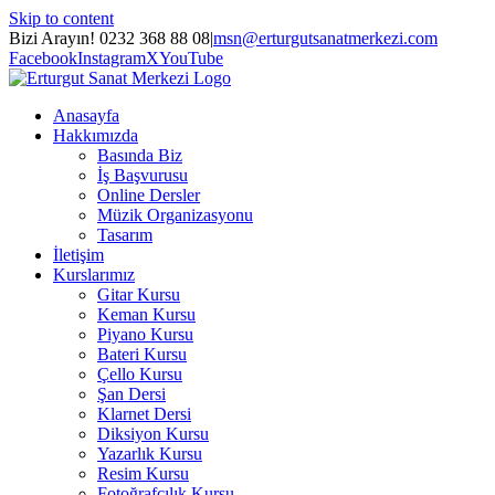
Skip to content
Bizi Arayın! 0232 368 88 08
|
msn@erturgutsanatmerkezi.com
Facebook
Instagram
X
YouTube
Anasayfa
Hakkımızda
Basında Biz
İş Başvurusu
Online Dersler
Müzik Organizasyonu
Tasarım
İletişim
Kurslarımız
Gitar Kursu
Keman Kursu
Piyano Kursu
Bateri Kursu
Çello Kursu
Şan Dersi
Klarnet Dersi
Diksiyon Kursu
Yazarlık Kursu
Resim Kursu
Fotoğrafçılık Kursu