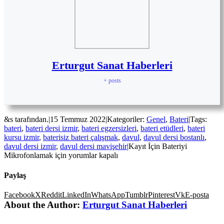
Erturgut Sanat Haberleri
+ posts
&s tarafından.
|
15 Temmuz 2022
|
Kategoriler:
Genel
,
Bateri
|
Tags:
bateri
,
bateri dersi izmir
,
bateri egzersizleri
,
bateri etüdleri
,
bateri
kursu izmir
,
baterisiz bateri çalışmak
,
davul
,
davul dersi bostanlı
,
davul dersi izmir
,
davul dersi mavişehir
|
Kayıt İçin Bateriyi
Mikrofonlamak için
yorumlar kapalı
Paylaş
Facebook
X
Reddit
LinkedIn
WhatsApp
Tumblr
Pinterest
Vk
E-posta
About the Author:
Erturgut Sanat Haberleri