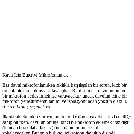
Kayıt İçin Bateriyi Mikrofonlamak
Bas davul mikrofonlanırken sıklıkla karşılaşılan bir sorun, kick bir
ön kafa ile donatılmışsa ortaya çıkar. Bu durumda, davulun önüne
bir mikrofon yerleştirmek işe yarayacaktır, ancak davulun içine bir
mikrofon yerleştirmenin tanımı ve izolasyonundan yoksun olabilir.
Ancak, birkaç seçenek var…
İlk olarak, davulun vurucu tarafını mikrofonlamak daha fazla netliğe
sahip olurken, davulun önüne ikinci bir mikrofon eklemek ‘faz dışı’
(bundan biraz daha fazlası) ön kafanın ortam sesini
yakalayacaktır. Bununla birlikte, mikrofonu davulun dışında