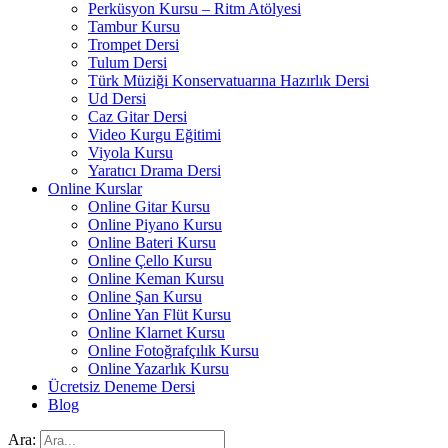
Perküsyon Kursu – Ritm Atölyesi
Tambur Kursu
Trompet Dersi
Tulum Dersi
Türk Müziği Konservatuarına Hazırlık Dersi
Ud Dersi
Caz Gitar Dersi
Video Kurgu Eğitimi
Viyola Kursu
Yaratıcı Drama Dersi
Online Kurslar
Online Gitar Kursu
Online Piyano Kursu
Online Bateri Kursu
Online Çello Kursu
Online Keman Kursu
Online Şan Kursu
Online Yan Flüt Kursu
Online Klarnet Kursu
Online Fotoğrafçılık Kursu
Online Yazarlık Kursu
Ücretsiz Deneme Dersi
Blog
Ara: