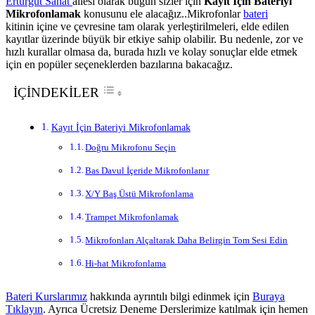
Erturgut Sanat
ailesi olarak bugün sizler için
Kayıt İçin Bateriyi
Mikrofonlamak
konusunu ele alacağız..Mikrofonlar
bateri
kitinin içine ve çevresine tam olarak yerleştirilmeleri, elde edilen
kayıtlar üzerinde büyük bir etkiye sahip olabilir. Bu nedenle, zor ve
hızlı kurallar olmasa da, burada hızlı ve kolay sonuçlar elde etmek
için en popüler seçeneklerden bazılarına bakacağız.
İÇİNDEKİLER
Kayıt İçin Bateriyi Mikrofonlamak
Doğru Mikrofonu Seçin
Bas Davul İçeride Mikrofonlanır
X/Y Baş Üstü Mikrofonlama
Trampet Mikrofonlamak
Mikrofonları Alçaltarak Daha Belirgin Tom Sesi Edin
Hi-hat Mikrofonlama
Bateri Kurslarımız
hakkında ayrıntılı bilgi edinmek için
Buraya
Tıklayın
. Ayrıca Ücretsiz Deneme Derslerimize katılmak için hemen