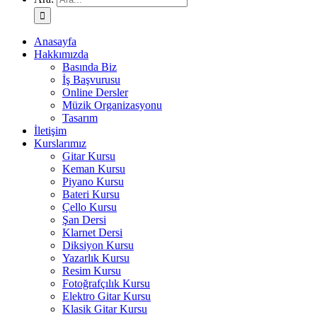
Anasayfa
Hakkımızda
Basında Biz
İş Başvurusu
Online Dersler
Müzik Organizasyonu
Tasarım
İletişim
Kurslarımız
Gitar Kursu
Keman Kursu
Piyano Kursu
Bateri Kursu
Çello Kursu
Şan Dersi
Klarnet Dersi
Diksiyon Kursu
Yazarlık Kursu
Resim Kursu
Fotoğrafçılık Kursu
Elektro Gitar Kursu
Klasik Gitar Kursu