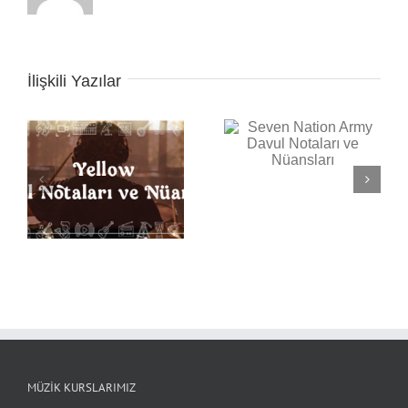
İlişkili Yazılar
Seven Nation Army
Back in Black Davul
Davul Notaları ve
Notaları ve Nüansları
Nüansları
ı
MÜZIK KURSLARIMIZ