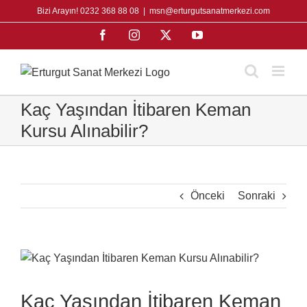
Skip
Bizi Arayın! 0232 368 88 08
|
msn@erturgutsanatmerkezi.com
to
Facebook
Instagram
X
YouTube
content
Kaç Yaşından İtibaren Keman
Kursu Alınabilir?
Önceki
Sonraki
View
Larger
Image
Kaç Yaşından İtibaren Keman