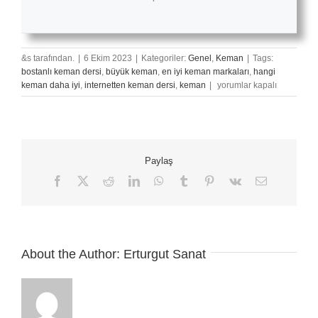
&s tarafından.
|
6 Ekim 2023
|
Kategoriler:
Genel
,
Keman
|
Tags:
bostanlı keman dersi
,
büyük keman
,
en iyi keman markaları
,
hangi
Kaç
keman daha iyi
,
internetten keman dersi
,
keman
|
yorumlar kapalı
Yaşından
İtibaren
Keman
Kursu
Alınabilir?
Paylaş
için
Facebook
X
Reddit
LinkedIn
WhatsApp
Tumblr
Pinterest
Vk
E-
posta
About the Author:
Erturgut Sanat