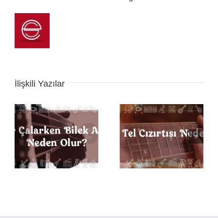
İlişkili Yazılar
k
Gitarda Tel Cızırtısı
Gitarda Doğru Parmak
Neden Olur?
Pozisyonu Nasıldır?