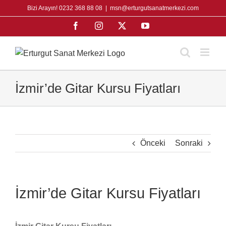
Skip
Bizi Arayın! 0232 368 88 08
|
msn@erturgutsanatmerkezi.com
to
Facebook
Instagram
X
YouTube
content
İzmir’de Gitar Kursu Fiyatları
Önceki
Sonraki
İzmir’de Gitar Kursu Fiyatları