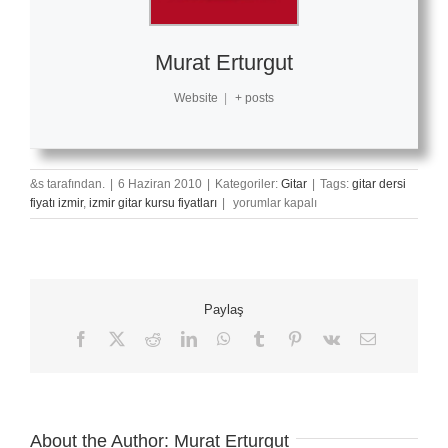
Murat Erturgut
Website
|
+ posts
&s tarafından.
|
6 Haziran 2010
|
Kategoriler:
Gitar
|
Tags:
gitar dersi
İzmir’de
fiyatı izmir
,
izmir gitar kursu fiyatları
|
yorumlar kapalı
Gitar
Kursu
Fiyatları
için
Paylaş
Facebook
X
Reddit
LinkedIn
WhatsApp
Tumblr
Pinterest
Vk
E-
posta
About the Author:
Murat Erturgut