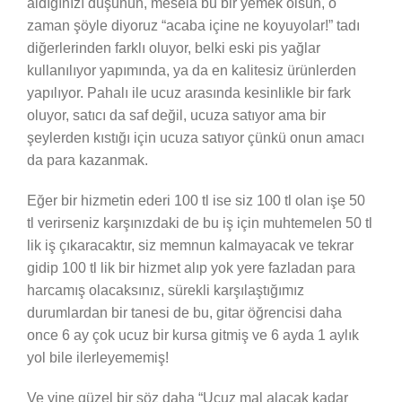
aldığınızı düşünün, mesela bu bir yemek olsun, o
zaman şöyle diyoruz “acaba içine ne koyuyolar!” tadı
diğerlerinden farklı oluyor, belki eski pis yağlar
kullanılıyor yapımında, ya da en kalitesiz ürünlerden
yapılıyor. Pahalı ile ucuz arasında kesinlikle bir fark
oluyor, satıcı da saf değil, ucuza satıyor ama bir
şeylerden kıstığı için ucuza satıyor çünkü onun amacı
da para kazanmak.
Eğer bir hizmetin ederi 100 tl ise siz 100 tl olan işe 50
tl verirseniz karşınızdaki de bu iş için muhtemelen 50 tl
lik iş çıkaracaktır, siz memnun kalmayacak ve tekrar
gidip 100 tl lik bir hizmet alıp yok yere fazladan para
harcamış olacaksınız, sürekli karşılaştığımız
durumlardan bir tanesi de bu, gitar öğrencisi daha
once 6 ay çok ucuz bir kursa gitmiş ve 6 ayda 1 aylık
yol bile ilerleyememiş!
Ve yine güzel bir söz daha “Ucuz mal alacak kadar