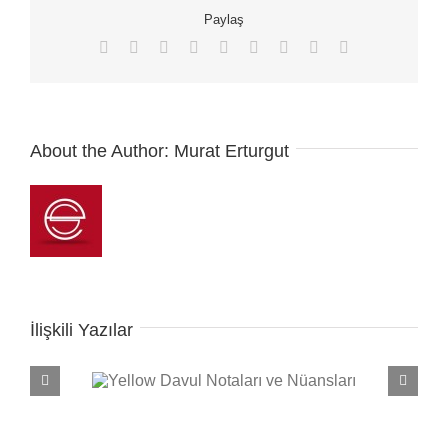
Paylaş
Facebook
X
Reddit
LinkedIn
WhatsApp
Tumblr
Pinterest
Vk
E-
posta
About the Author:
Murat Erturgut
İlişkili Yazılar
e Nüansları
Seven Nation Army Davul Notaları ve Nüansları