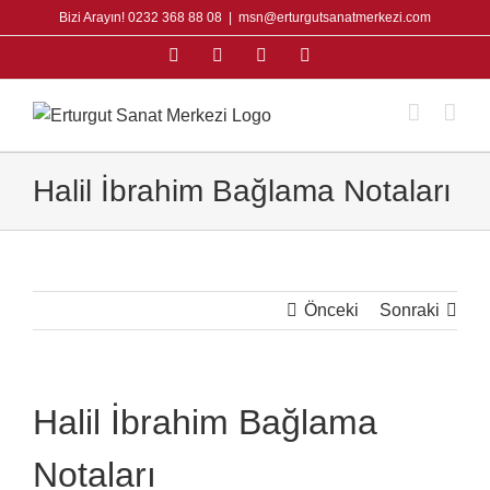
Skip
Bizi Arayın! 0232 368 88 08
|
msn@erturgutsanatmerkezi.com
to
Facebook
Instagram
X
YouTube
content
Halil İbrahim Bağlama Notaları
Önceki
Sonraki
Halil İbrahim Bağlama
Notaları