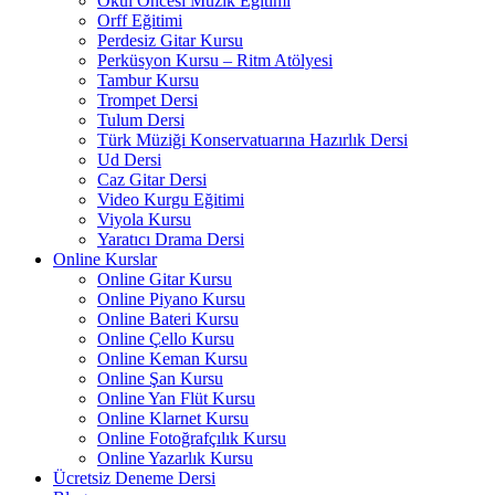
Okul Öncesi Müzik Eğitimi
Orff Eğitimi
Perdesiz Gitar Kursu
Perküsyon Kursu – Ritm Atölyesi
Tambur Kursu
Trompet Dersi
Tulum Dersi
Türk Müziği Konservatuarına Hazırlık Dersi
Ud Dersi
Caz Gitar Dersi
Video Kurgu Eğitimi
Viyola Kursu
Yaratıcı Drama Dersi
Online Kurslar
Online Gitar Kursu
Online Piyano Kursu
Online Bateri Kursu
Online Çello Kursu
Online Keman Kursu
Online Şan Kursu
Online Yan Flüt Kursu
Online Klarnet Kursu
Online Fotoğrafçılık Kursu
Online Yazarlık Kursu
Ücretsiz Deneme Dersi