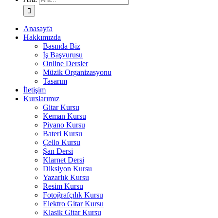
Anasayfa
Hakkımızda
Basında Biz
İş Başvurusu
Online Dersler
Müzik Organizasyonu
Tasarım
İletişim
Kurslarımız
Gitar Kursu
Keman Kursu
Piyano Kursu
Bateri Kursu
Çello Kursu
Şan Dersi
Klarnet Dersi
Diksiyon Kursu
Yazarlık Kursu
Resim Kursu
Fotoğrafçılık Kursu
Elektro Gitar Kursu
Klasik Gitar Kursu