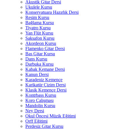
Akustik Gitar Dersi
Ukulele Kursu
Konservatuara Hazırlık Dersi
Resim Kursu
Bağlama Kursu
Tiyatro Kursu
Yan Flüt Kursu
Saksafon Kursu
Akordeon Kursu
Flamenko Gitar Dersi
Bas Gitar Kursu
Dans Kursu
Darbuka Kursu
Kabak Kemane Dersi
Kanun Dersi
Karadeniz Kemençe
Karikatür Çizim Dersi
Klasik Kemençe Dersi
Kontrbass Kursu
Koro Çalışması
Mandolin Kursu
Ney Dersi
Okul Öncesi Müzik Eğitimi
Orff Eğitimi
Perdesiz Gitar Kursu