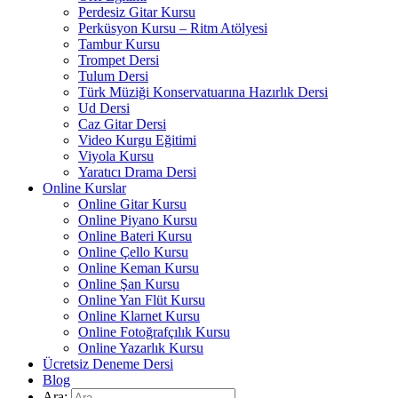
Perdesiz Gitar Kursu
Perküsyon Kursu – Ritm Atölyesi
Tambur Kursu
Trompet Dersi
Tulum Dersi
Türk Müziği Konservatuarına Hazırlık Dersi
Ud Dersi
Caz Gitar Dersi
Video Kurgu Eğitimi
Viyola Kursu
Yaratıcı Drama Dersi
Online Kurslar
Online Gitar Kursu
Online Piyano Kursu
Online Bateri Kursu
Online Çello Kursu
Online Keman Kursu
Online Şan Kursu
Online Yan Flüt Kursu
Online Klarnet Kursu
Online Fotoğrafçılık Kursu
Online Yazarlık Kursu
Ücretsiz Deneme Dersi
Blog
Ara: