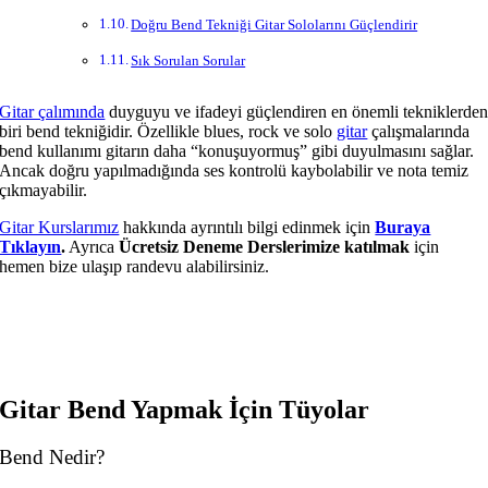
Doğru Bend Tekniği Gitar Sololarını Güçlendirir
Sık Sorulan Sorular
Gitar çalımında
duyguyu ve ifadeyi güçlendiren en önemli tekniklerde
biri bend tekniğidir. Özellikle blues, rock ve solo
gitar
çalışmalarında
bend kullanımı gitarın daha “konuşuyormuş” gibi duyulmasını sağlar.
Ancak doğru yapılmadığında ses kontrolü kaybolabilir ve nota temiz
çıkmayabilir.
Gitar Kurslarımız
hakkında ayrıntılı bilgi edinmek için
Buraya
Tıklayın
.
Ayrıca
Ücretsiz Deneme Derslerimize katılmak
için
hemen bize ulaşıp randevu alabilirsiniz.
Gitar Bend Yapmak İçin Tüyolar
Bend Nedir?