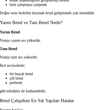
kulak alışkanlığının gelişmemiş olması
hızlı çalışmaya çalışmak
Doğru nota hedefini duymak bend gelişiminde çok önemlidir.
Yarım Bend ve Tam Bend Nedir?
Yarım Bend
Notayı yarım ses yükseltir.
Tam Bend
Notayı tam ses yükseltir.
İleri seviyelerde:
bir buçuk bend
çift bend
prebend
gibi teknikler de kullanılabilir.
Bend Çalışırken En Sık Yapılan Hatalar
Yaygın hatalar: