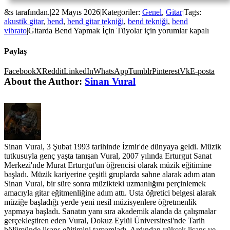
&s tarafından.
|
22 Mayıs 2026
|
Kategoriler:
Genel
,
Gitar
|
Tags:
akustik gitar
,
bend
,
bend gitar tekniği
,
bend tekniği
,
bend
vibrato
|
Gitarda Bend Yapmak İçin Tüyolar için
yorumlar kapalı
Paylaş
Facebook
X
Reddit
LinkedIn
WhatsApp
Tumblr
Pinterest
Vk
E-posta
About the Author:
Sinan Vural
Sinan Vural, 3 Şubat 1993 tarihinde İzmir'de dünyaya geldi. Müzik
tutkusuyla genç yaşta tanışan Vural, 2007 yılında Erturgut Sanat
Merkezi'nde Murat Erturgut'un öğrencisi olarak müzik eğitimine
başladı. Müzik kariyerine çeşitli gruplarda sahne alarak adım atan
Sinan Vural, bir süre sonra müzikteki uzmanlığını perçinlemek
amacıyla gitar eğitmenliğine adım attı. Usta öğretici belgesi alarak
müziğe başladığı yerde yeni nesil müzisyenlere öğretmenlik
yapmaya başladı. Sanatın yanı sıra akademik alanda da çalışmalar
gerçekleştiren eden Vural, Dokuz Eylül Üniversitesi'nde Tarih
bölümünde lisans eğitimini tamamladı. Ardından yüksek lisans ve