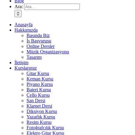
Blog
Ara:
Anasayfa
Hakkımızda
Basında Biz
İş Başvurusu
Online Dersler
Müzik Organizasyonu
Tasarım
İletişim
Kurslarımız
Gitar Kursu
Keman Kursu
Piyano Kursu
Bateri Kursu
Çello Kursu
Şan Dersi
Klarnet Dersi
Diksiyon Kursu
Yazarlık Kursu
Resim Kursu
Fotoğrafçılık Kursu
Elektro Gitar Kursu