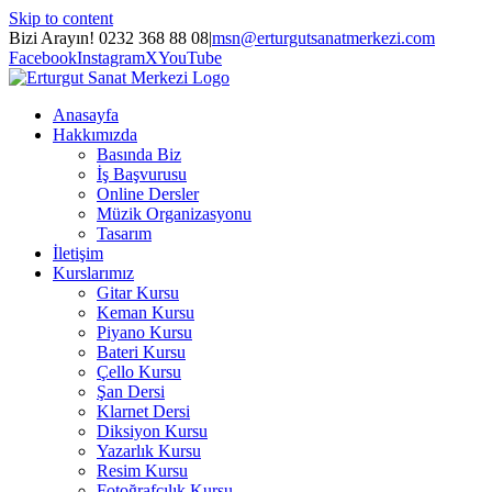
Skip to content
Bizi Arayın! 0232 368 88 08
|
msn@erturgutsanatmerkezi.com
Facebook
Instagram
X
YouTube
Anasayfa
Hakkımızda
Basında Biz
İş Başvurusu
Online Dersler
Müzik Organizasyonu
Tasarım
İletişim
Kurslarımız
Gitar Kursu
Keman Kursu
Piyano Kursu
Bateri Kursu
Çello Kursu
Şan Dersi
Klarnet Dersi
Diksiyon Kursu
Yazarlık Kursu
Resim Kursu
Fotoğrafçılık Kursu