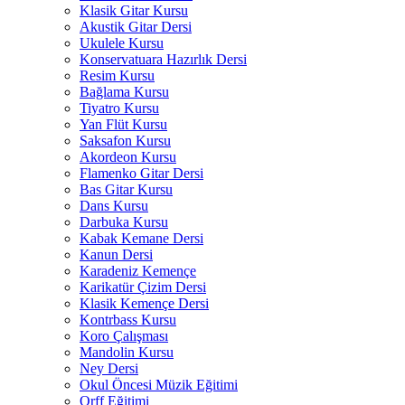
Klasik Gitar Kursu
Akustik Gitar Dersi
Ukulele Kursu
Konservatuara Hazırlık Dersi
Resim Kursu
Bağlama Kursu
Tiyatro Kursu
Yan Flüt Kursu
Saksafon Kursu
Akordeon Kursu
Flamenko Gitar Dersi
Bas Gitar Kursu
Dans Kursu
Darbuka Kursu
Kabak Kemane Dersi
Kanun Dersi
Karadeniz Kemençe
Karikatür Çizim Dersi
Klasik Kemençe Dersi
Kontrbass Kursu
Koro Çalışması
Mandolin Kursu
Ney Dersi
Okul Öncesi Müzik Eğitimi
Orff Eğitimi