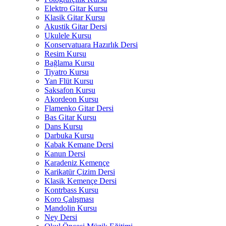
Elektro Gitar Kursu
Klasik Gitar Kursu
Akustik Gitar Dersi
Ukulele Kursu
Konservatuara Hazırlık Dersi
Resim Kursu
Bağlama Kursu
Tiyatro Kursu
Yan Flüt Kursu
Saksafon Kursu
Akordeon Kursu
Flamenko Gitar Dersi
Bas Gitar Kursu
Dans Kursu
Darbuka Kursu
Kabak Kemane Dersi
Kanun Dersi
Karadeniz Kemençe
Karikatür Çizim Dersi
Klasik Kemençe Dersi
Kontrbass Kursu
Koro Çalışması
Mandolin Kursu
Ney Dersi