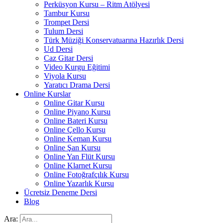
Perküsyon Kursu – Ritm Atölyesi
Tambur Kursu
Trompet Dersi
Tulum Dersi
Türk Müziği Konservatuarına Hazırlık Dersi
Ud Dersi
Caz Gitar Dersi
Video Kurgu Eğitimi
Viyola Kursu
Yaratıcı Drama Dersi
Online Kurslar
Online Gitar Kursu
Online Piyano Kursu
Online Bateri Kursu
Online Çello Kursu
Online Keman Kursu
Online Şan Kursu
Online Yan Flüt Kursu
Online Klarnet Kursu
Online Fotoğrafçılık Kursu
Online Yazarlık Kursu
Ücretsiz Deneme Dersi
Blog
Ara: