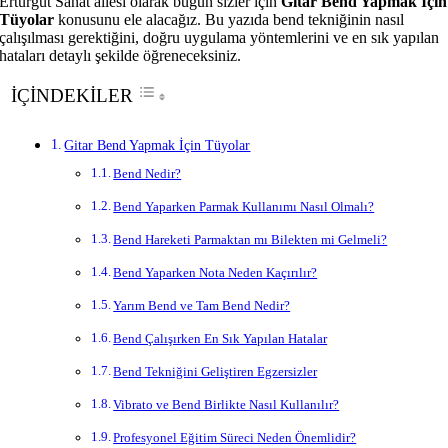
Erturgut Sanat ailesi olarak bugün sizler için
Gitar Bend Yapmak İçin
Tüyolar
konusunu ele alacağız. Bu yazıda bend tekniğinin nasıl
çalışılması gerektiğini, doğru uygulama yöntemlerini ve en sık yapılan
hataları detaylı şekilde öğreneceksiniz.
İÇİNDEKİLER
Gitar Bend Yapmak İçin Tüyolar
Bend Nedir?
Bend Yaparken Parmak Kullanımı Nasıl Olmalı?
Bend Hareketi Parmaktan mı Bilekten mi Gelmeli?
Bend Yaparken Nota Neden Kaçırılır?
Yarım Bend ve Tam Bend Nedir?
Bend Çalışırken En Sık Yapılan Hatalar
Bend Tekniğini Geliştiren Egzersizler
Vibrato ve Bend Birlikte Nasıl Kullanılır?
Profesyonel Eğitim Süreci Neden Önemlidir?