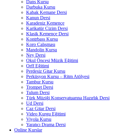
Dans Kursu
Darbuka Kursu
Kabak Kemane Dersi
Kanun Dersi
Karadeniz Kemençe
Karikatür Çizim Dersi
Klasik Kemençe Dersi
Kontrbass Kursu
Koro Çalışması
Mandolin Kursu
Ney Dersi
Okul Öncesi Müzik Eğitimi
Orff Eğitimi
Perdesiz Gitar Kursu
Perküsyon Kursu – Ritm Atölyesi
Tambur Kursu
Trompet Dersi
Tulum Dersi
Türk Müziği Konservatuarına Hazırlık Dersi
Ud Dersi
Caz Gitar Dersi
Video Kurgu Eğitimi
Viyola Kursu
Yaratıcı Drama Dersi
Online Kurslar