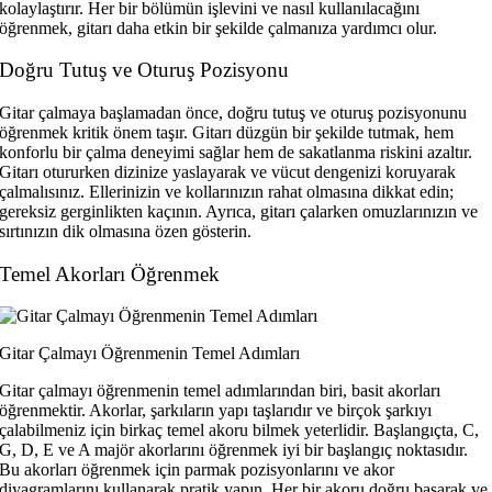
kolaylaştırır. Her bir bölümün işlevini ve nasıl kullanılacağını
öğrenmek, gitarı daha etkin bir şekilde çalmanıza yardımcı olur.
Doğru Tutuş ve Oturuş Pozisyonu
Gitar çalmaya başlamadan önce, doğru tutuş ve oturuş pozisyonunu
öğrenmek kritik önem taşır. Gitarı düzgün bir şekilde tutmak, hem
konforlu bir çalma deneyimi sağlar hem de sakatlanma riskini azaltır.
Gitarı otururken dizinize yaslayarak ve vücut dengenizi koruyarak
çalmalısınız. Ellerinizin ve kollarınızın rahat olmasına dikkat edin;
gereksiz gerginlikten kaçının. Ayrıca, gitarı çalarken omuzlarınızın ve
sırtınızın dik olmasına özen gösterin.
Temel Akorları Öğrenmek
Gitar Çalmayı Öğrenmenin Temel Adımları
Gitar çalmayı öğrenmenin temel adımlarından biri, basit akorları
öğrenmektir. Akorlar, şarkıların yapı taşlarıdır ve birçok şarkıyı
çalabilmeniz için birkaç temel akoru bilmek yeterlidir. Başlangıçta, C,
G, D, E ve A majör akorlarını öğrenmek iyi bir başlangıç noktasıdır.
Bu akorları öğrenmek için parmak pozisyonlarını ve akor
diyagramlarını kullanarak pratik yapın. Her bir akoru doğru basarak ve