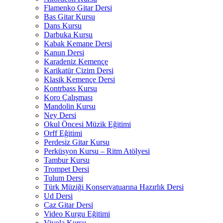
Flamenko Gitar Dersi
Bas Gitar Kursu
Dans Kursu
Darbuka Kursu
Kabak Kemane Dersi
Kanun Dersi
Karadeniz Kemençe
Karikatür Çizim Dersi
Klasik Kemençe Dersi
Kontrbass Kursu
Koro Çalışması
Mandolin Kursu
Ney Dersi
Okul Öncesi Müzik Eğitimi
Orff Eğitimi
Perdesiz Gitar Kursu
Perküsyon Kursu – Ritm Atölyesi
Tambur Kursu
Trompet Dersi
Tulum Dersi
Türk Müziği Konservatuarına Hazırlık Dersi
Ud Dersi
Caz Gitar Dersi
Video Kurgu Eğitimi
Viyola Kursu