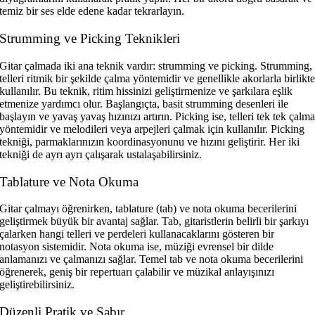
temiz bir ses elde edene kadar tekrarlayın.
Strumming ve Picking Teknikleri
Gitar çalmada iki ana teknik vardır: strumming ve picking. Strumming,
telleri ritmik bir şekilde çalma yöntemidir ve genellikle akorlarla birlikt
kullanılır. Bu teknik, ritim hissinizi geliştirmenize ve şarkılara eşlik
etmenize yardımcı olur. Başlangıçta, basit strumming desenleri ile
başlayın ve yavaş yavaş hızınızı artırın. Picking ise, telleri tek tek çalm
yöntemidir ve melodileri veya arpejleri çalmak için kullanılır. Picking
tekniği, parmaklarınızın koordinasyonunu ve hızını geliştirir. Her iki
tekniği de ayrı ayrı çalışarak ustalaşabilirsiniz.
Tablature ve Nota Okuma
Gitar çalmayı öğrenirken, tablature (tab) ve nota okuma becerilerini
geliştirmek büyük bir avantaj sağlar. Tab, gitaristlerin belirli bir şarkıyı
çalarken hangi telleri ve perdeleri kullanacaklarını gösteren bir
notasyon sistemidir. Nota okuma ise, müziği evrensel bir dilde
anlamanızı ve çalmanızı sağlar. Temel tab ve nota okuma becerilerini
öğrenerek, geniş bir repertuarı çalabilir ve müzikal anlayışınızı
geliştirebilirsiniz.
Düzenli Pratik ve Sabır