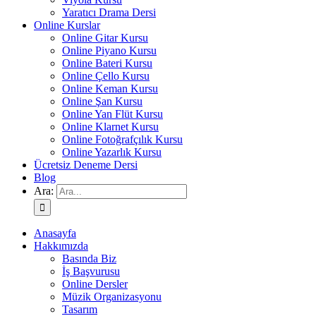
Yaratıcı Drama Dersi
Online Kurslar
Online Gitar Kursu
Online Piyano Kursu
Online Bateri Kursu
Online Çello Kursu
Online Keman Kursu
Online Şan Kursu
Online Yan Flüt Kursu
Online Klarnet Kursu
Online Fotoğrafçılık Kursu
Online Yazarlık Kursu
Ücretsiz Deneme Dersi
Blog
Ara:
Anasayfa
Hakkımızda
Basında Biz
İş Başvurusu
Online Dersler
Müzik Organizasyonu
Tasarım