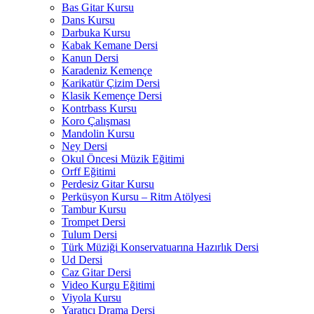
Bas Gitar Kursu
Dans Kursu
Darbuka Kursu
Kabak Kemane Dersi
Kanun Dersi
Karadeniz Kemençe
Karikatür Çizim Dersi
Klasik Kemençe Dersi
Kontrbass Kursu
Koro Çalışması
Mandolin Kursu
Ney Dersi
Okul Öncesi Müzik Eğitimi
Orff Eğitimi
Perdesiz Gitar Kursu
Perküsyon Kursu – Ritm Atölyesi
Tambur Kursu
Trompet Dersi
Tulum Dersi
Türk Müziği Konservatuarına Hazırlık Dersi
Ud Dersi
Caz Gitar Dersi
Video Kurgu Eğitimi
Viyola Kursu
Yaratıcı Drama Dersi