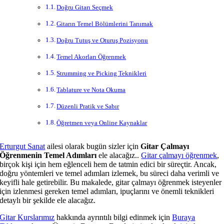
Doğru Gitarı Seçmek
Gitarın Temel Bölümlerini Tanımak
Doğru Tutuş ve Oturuş Pozisyonu
Temel Akorları Öğrenmek
Strumming ve Picking Teknikleri
Tablature ve Nota Okuma
Düzenli Pratik ve Sabır
Öğretmen veya Online Kaynaklar
Erturgut Sanat
ailesi olarak bugün sizler için
Gitar Çalmayı
Öğrenmenin Temel Adımları
ele alacağız..
Gitar çalmayı öğrenmek
,
birçok kişi için hem eğlenceli hem de tatmin edici bir süreçtir. Ancak,
doğru yöntemleri ve temel adımları izlemek, bu süreci daha verimli ve
keyifli hale getirebilir. Bu makalede, gitar çalmayı öğrenmek isteyenler
için izlenmesi gereken temel adımları, ipuçlarını ve önemli teknikleri
detaylı bir şekilde ele alacağız.
Gitar Kurslarımız
hakkında ayrıntılı bilgi edinmek için
Buraya