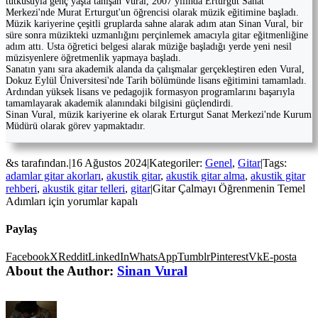
tutkusuyla genç yaşta tanışan Vural, 2007 yılında Erturgut Sanat
Merkezi'nde Murat Erturgut'un öğrencisi olarak müzik eğitimine başladı.
Müzik kariyerine çeşitli gruplarda sahne alarak adım atan Sinan Vural, bir
süre sonra müzikteki uzmanlığını perçinlemek amacıyla gitar eğitmenliğine
adım attı. Usta öğretici belgesi alarak müziğe başladığı yerde yeni nesil
müzisyenlere öğretmenlik yapmaya başladı.
Sanatın yanı sıra akademik alanda da çalışmalar gerçekleştiren eden Vural,
Dokuz Eylül Üniversitesi'nde Tarih bölümünde lisans eğitimini tamamladı.
Ardından yüksek lisans ve pedagojik formasyon programlarını başarıyla
tamamlayarak akademik alanındaki bilgisini güçlendirdi.
Sinan Vural, müzik kariyerine ek olarak Erturgut Sanat Merkezi'nde Kurum
Müdürü olarak görev yapmaktadır.
&s tarafından.
|
16 Ağustos 2024
|
Kategoriler:
Genel
,
Gitar
|
Tags:
adamlar gitar akorları
,
akustik gitar
,
akustik gitar alma
,
akustik gitar
rehberi
,
akustik gitar telleri
,
gitar
|
Gitar Çalmayı Öğrenmenin Temel
Adımları için
yorumlar kapalı
Paylaş
Facebook
X
Reddit
LinkedIn
WhatsApp
Tumblr
Pinterest
Vk
E-posta
About the Author:
Sinan Vural