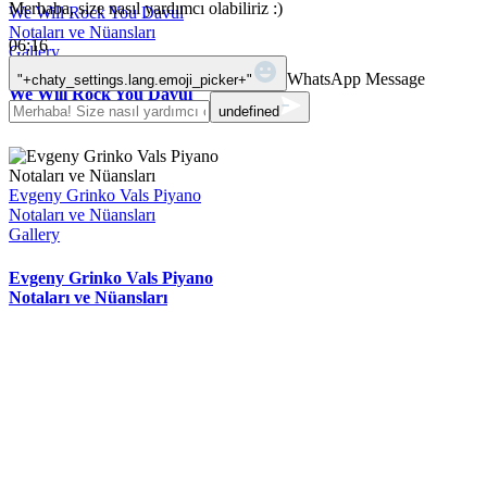
Merhaba, size nasıl yardımcı olabiliriz :)
We Will Rock You Davul
Notaları ve Nüansları
06:16
Gallery
WhatsApp Message
"+chaty_settings.lang.emoji_picker+"
We Will Rock You Davul
undefined
Notaları ve Nüansları
Evgeny Grinko Vals Piyano
Notaları ve Nüansları
Gallery
Evgeny Grinko Vals Piyano
Notaları ve Nüansları