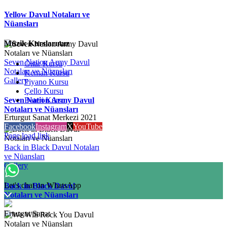
Yellow Davul Notaları ve
Nüansları
Müzik Kurslarımız
Seven Nation Army Davul
Gitar Kursu
Notaları ve Nüansları
Keman Kursu
Gallery
Piyano Kursu
Çello Kursu
Bateri Kursu
Seven Nation Army Davul
Notaları ve Nüansları
Erturgut Sanat Merkezi 2021
Facebook
Instagram
X
YouTube
Page load link
Back in Black Davul Notaları
ve Nüansları
Gallery
Let's chat on WhatsApp
Back in Black Davul
Notaları ve Nüansları
Erturgut Sanat