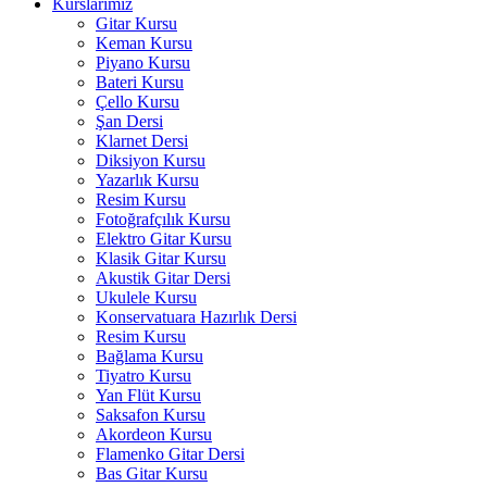
Kurslarımız
Gitar Kursu
Keman Kursu
Piyano Kursu
Bateri Kursu
Çello Kursu
Şan Dersi
Klarnet Dersi
Diksiyon Kursu
Yazarlık Kursu
Resim Kursu
Fotoğrafçılık Kursu
Elektro Gitar Kursu
Klasik Gitar Kursu
Akustik Gitar Dersi
Ukulele Kursu
Konservatuara Hazırlık Dersi
Resim Kursu
Bağlama Kursu
Tiyatro Kursu
Yan Flüt Kursu
Saksafon Kursu
Akordeon Kursu
Flamenko Gitar Dersi
Bas Gitar Kursu