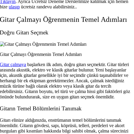
Tıklayın
. Ayrıca Ücretsiz Deneme Derslerimize katılmak için hemen
bize
ulaşıp
ücretsiz randevu alabilirsiniz..
Gitar Çalmayı Öğrenmenin Temel Adımları
Doğru Gitarı Seçmek
Gitar Çalmayı Öğrenmenin Temel Adımları
Gitar çalmaya
başlarken ilk adım, doğru gitarı seçmektir. Gitar türleri
arasında akustik, elektro ve klasik gitarlar bulunur. Yeni başlayanlar
için, akustik gitarlar genellikle iyi bir seçimdir çünkü taşınabilirler ve
herhangi bir ek ekipman gerektirmezler. Ancak, çalmak istediğiniz
müzik türüne bağlı olarak elektro veya klasik gitar da tercih
edebilirsiniz. Gitarın boyutu, tel türü ve çalma hissi gibi faktörleri göz
önünde bulundurarak, size en uygun gitarı seçmek önemlidir.
Gitarın Temel Bölümlerini Tanımak
Gitarı elinize aldığınızda, enstrümanın temel bölümlerini tanımak
önemlidir. Gitarın gövdesi, sapı, köprüsü, telleri, perdeleri ve akort
burguları gibi kısımları hakkında bilgi sahibi olmak, çalma sürecinizi