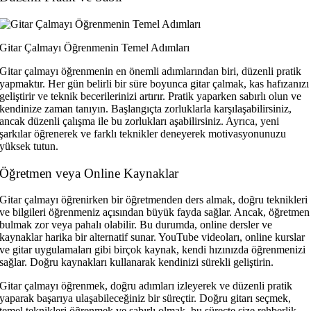
Gitar Çalmayı Öğrenmenin Temel Adımları
Gitar çalmayı öğrenmenin en önemli adımlarından biri, düzenli pratik
yapmaktır. Her gün belirli bir süre boyunca gitar çalmak, kas hafızanızı
geliştirir ve teknik becerilerinizi artırır. Pratik yaparken sabırlı olun ve
kendinize zaman tanıyın. Başlangıçta zorluklarla karşılaşabilirsiniz,
ancak düzenli çalışma ile bu zorlukları aşabilirsiniz. Ayrıca, yeni
şarkılar öğrenerek ve farklı teknikler deneyerek motivasyonunuzu
yüksek tutun.
Öğretmen veya Online Kaynaklar
Gitar çalmayı öğrenirken bir öğretmenden ders almak, doğru teknikleri
ve bilgileri öğrenmeniz açısından büyük fayda sağlar. Ancak, öğretmen
bulmak zor veya pahalı olabilir. Bu durumda, online dersler ve
kaynaklar harika bir alternatif sunar. YouTube videoları, online kurslar
ve gitar uygulamaları gibi birçok kaynak, kendi hızınızda öğrenmenizi
sağlar. Doğru kaynakları kullanarak kendinizi sürekli geliştirin.
Gitar çalmayı öğrenmek, doğru adımları izleyerek ve düzenli pratik
yaparak başarıya ulaşabileceğiniz bir süreçtir. Doğru gitarı seçmek,
temel teknikleri öğrenmek ve sabırlı olmak, bu süreçte size rehberlik