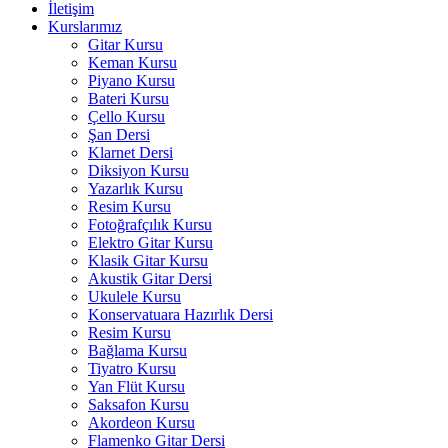
İletişim
Kurslarımız
Gitar Kursu
Keman Kursu
Piyano Kursu
Bateri Kursu
Çello Kursu
Şan Dersi
Klarnet Dersi
Diksiyon Kursu
Yazarlık Kursu
Resim Kursu
Fotoğrafçılık Kursu
Elektro Gitar Kursu
Klasik Gitar Kursu
Akustik Gitar Dersi
Ukulele Kursu
Konservatuara Hazırlık Dersi
Resim Kursu
Bağlama Kursu
Tiyatro Kursu
Yan Flüt Kursu
Saksafon Kursu
Akordeon Kursu
Flamenko Gitar Dersi