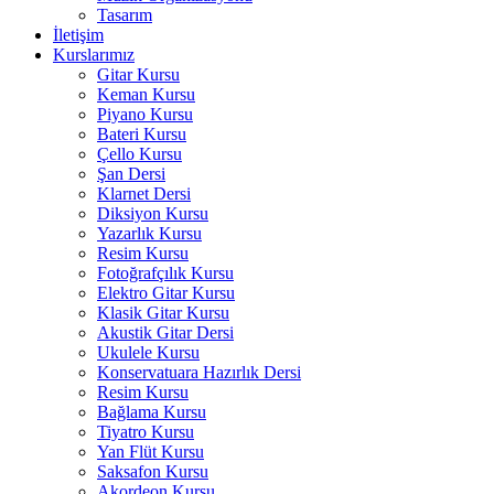
Tasarım
İletişim
Kurslarımız
Gitar Kursu
Keman Kursu
Piyano Kursu
Bateri Kursu
Çello Kursu
Şan Dersi
Klarnet Dersi
Diksiyon Kursu
Yazarlık Kursu
Resim Kursu
Fotoğrafçılık Kursu
Elektro Gitar Kursu
Klasik Gitar Kursu
Akustik Gitar Dersi
Ukulele Kursu
Konservatuara Hazırlık Dersi
Resim Kursu
Bağlama Kursu
Tiyatro Kursu
Yan Flüt Kursu
Saksafon Kursu
Akordeon Kursu