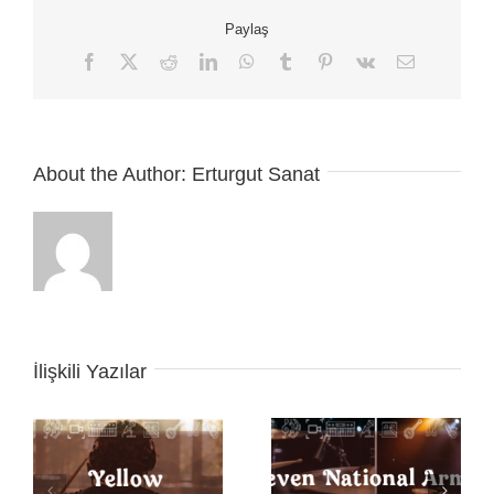
için
Paylaş
Facebook
X
Reddit
LinkedIn
WhatsApp
Tumblr
Pinterest
Vk
E-
posta
About the Author:
Erturgut Sanat
İlişkili Yazılar
Seven Nation Army