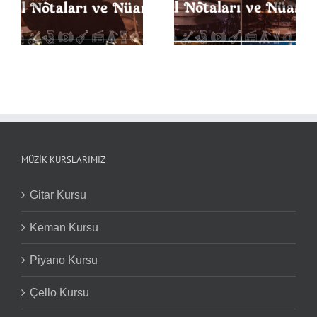
ı
Back in Black Davul
Davul Notaları ve
Notaları ve Nüansları
Nüansları
MÜZIK KURSLARIMIZ
Gitar Kursu
Keman Kursu
Piyano Kursu
Çello Kursu