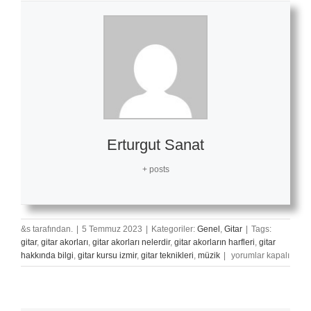
Erturgut Sanat
+ posts
&s tarafından.
|
5 Temmuz 2023
|
Kategoriler:
Genel
,
Gitar
|
Tags:
gitar
,
gitar akorları
,
gitar akorları nelerdir
,
gitar akorların harfleri
,
gitar
Gitar
hakkında bilgi
,
gitar kursu izmir
,
gitar teknikleri
,
müzik
|
yorumlar kapalı
Akorlarını
Anlamak
İçin
İpuçları