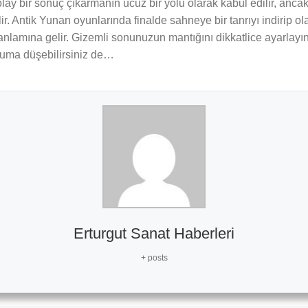
lay bir sonuç çıkarmanın ucuz bir yolu olarak kabul edilir, anc
lir. Antik Yunan oyunlarında finalde sahneye bir tanrıyı indirip o
anlamına gelir. Gizemli sonunuzun mantığını dikkatlice ayarlayı
duruma düşebilirsiniz de…
Erturgut Sanat Haberleri
+ posts