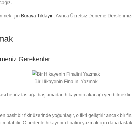
cağız.
dinmek için
Buraya Tıklayın
. Ayrıca Ücretsiz Deneme Derslerimi
zmak
Bilmeniz Gerekenler
Bir Hikayenin Finalini Yazmak
tası henüz taslağa başlamadan hikayenin akacağı yeri bilmektir.
n basit bir fikir üzerinde yoğunlaşır, o fikri geliştirir ancak bir
iri olabilir. O nedenle hikayenin finalini yazmak için daha tasla