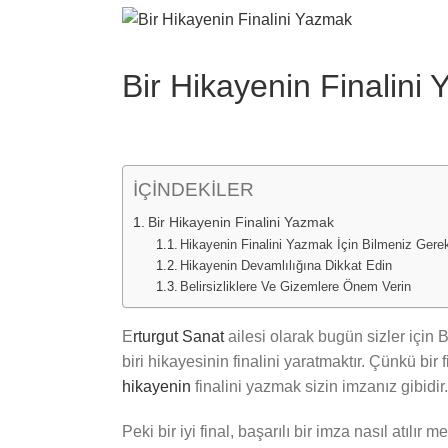
View
Larger
Image
Bir Hikayenin Finalini
İÇİNDEKİLER
Bir Hikayenin Finalini Yazmak
Hikayenin Finalini Yazmak İçin Bilmeniz Ger
Hikayenin Devamlılığına Dikkat Edin
Belirsizliklere Ve Gizemlere Önem Verin
E
rturgut Sanat
ailesi olarak bugün sizler için
biri hikayesinin finalini yaratmaktır. Çünkü bir
hikayenin
finalini yazmak sizin imzanız gibidir
Peki bir iyi final, başarılı bir imza nasıl atı