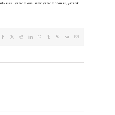
rlık kursu
,
yazarlık kursu izmir
,
yazarlık önerileri
,
yazarlık
Facebook
X
Reddit
LinkedIn
WhatsApp
Tumblr
Pinterest
Vk
E-
posta