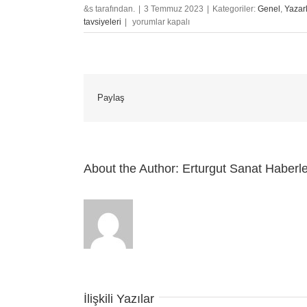
&s tarafından.
|
3 Temmuz 2023
|
Kategoriler:
Genel
,
Yazarl
Bir
tavsiyeleri
|
yorumlar kapalı
Hikayenin
Finalini
Yazmak
için
Paylaş
About the Author:
Erturgut Sanat Haberle
İlişkili Yazılar