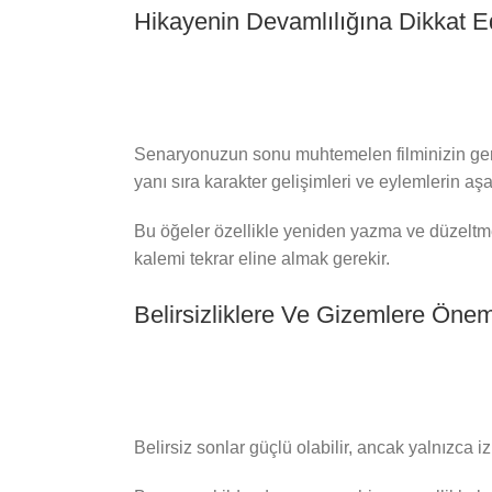
Hikayenin Devamlılığına Dikkat 
Senaryonuzun sonu muhtemelen filminizin geri k
yanı sıra karakter gelişimleri ve eylemlerin a
Bu öğeler özellikle yeniden yazma ve düzeltme
kalemi tekrar eline almak gerekir.
Belirsizliklere Ve Gizemlere Öne
Belirsiz sonlar güçlü olabilir, ancak yalnızca i