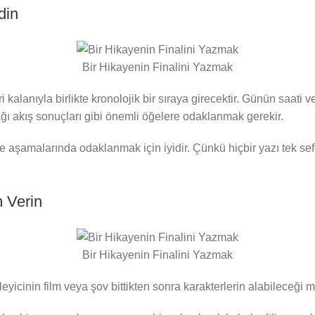
Edin
Bir Hikayenin Finalini Yazmak
alanıyla birlikte kronolojik bir sıraya girecektir. Günün saati 
şağı akış sonuçları gibi önemli öğelere odaklanmak gerekir.
 aşamalarında odaklanmak için iyidir. Çünkü hiçbir yazı tek sef
m Verin
Bir Hikayenin Finalini Yazmak
zleyicinin film veya şov bittikten sonra karakterlerin alabileceği m