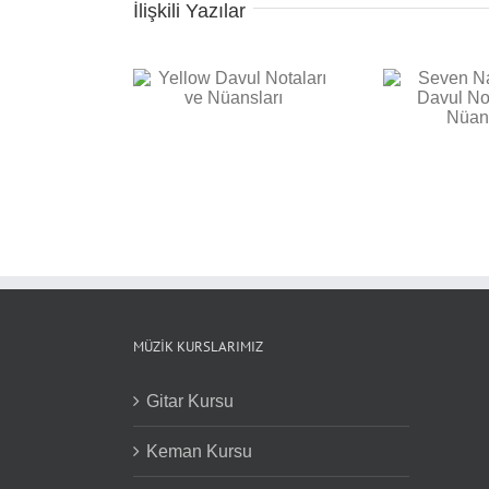
İlişkili Yazılar
Seven Nation Army
 Davul Notaları ve
Davul Notaları ve
Nüansları
Nüansları
Bac
Not
MÜZIK KURSLARIMIZ
Gitar Kursu
Keman Kursu