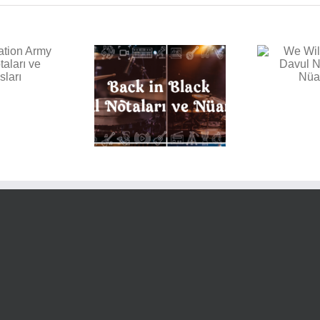
E
We Will Rock You Davul
Notaları ve Nüansları
k in Black Davul
aları ve Nüansları