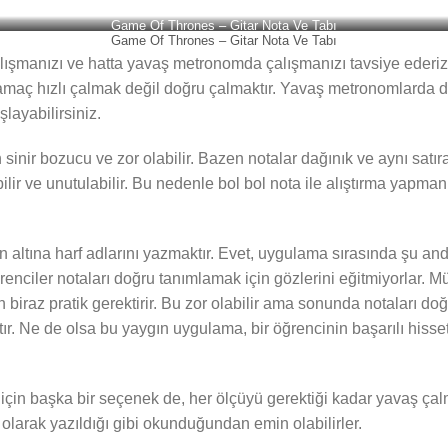
Game Of Thrones – Gitar Nota Ve Tabı
Game Of Thrones – Gitar Nota Ve Tabı
manızı ve hatta yavaş metronomda çalışmanızı tavsiye ederiz, zi
ın amaç hızlı çalmak değil doğru çalmaktır. Yavaş metronomlarda
layabilirsiniz.
inir bozucu ve zor olabilir. Bazen notalar dağınık ve aynı satıra
r ve unutulabilir. Bu nedenle bol bol nota ile alıştırma yapmanız
nın altına harf adlarını yazmaktır. Evet, uygulama sırasında şu 
ciler notaları doğru tanımlamak için gözlerini eğitmiyorlar. Müzi
n biraz pratik gerektirir. Bu zor olabilir ama sonunda notaları do
tır. Ne de olsa bu yaygın uygulama, bir öğrencinin başarılı his
için başka bir seçenek de, her ölçüyü gerektiği kadar yavaş çal
 olarak yazıldığı gibi okunduğundan emin olabilirler.