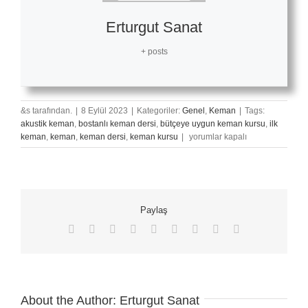
Erturgut Sanat
+ posts
&s tarafından.
|
8 Eylül 2023
|
Kategoriler:
Genel
,
Keman
|
Tags:
akustik keman
,
bostanlı keman dersi
,
bütçeye uygun keman kursu
,
ilk
En
keman
,
keman
,
keman dersi
,
keman kursu
|
yorumlar kapalı
Çok
Dinlenen
Keman
Eserleri
için
Paylaş
Facebook
X
Reddit
LinkedIn
WhatsApp
Tumblr
Pinterest
Vk
E-
posta
About the Author:
Erturgut Sanat