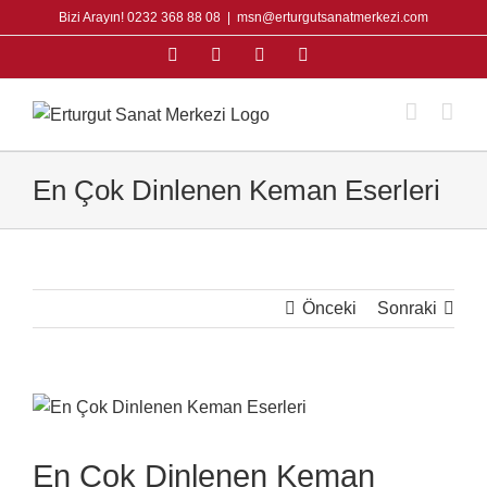
Skip
Bizi Arayın! 0232 368 88 08
|
msn@erturgutsanatmerkezi.com
to
Facebook
Instagram
X
YouTube
content
En Çok Dinlenen Keman Eserleri
Önceki
Sonraki
View
Larger
Image
En Çok Dinlenen Keman