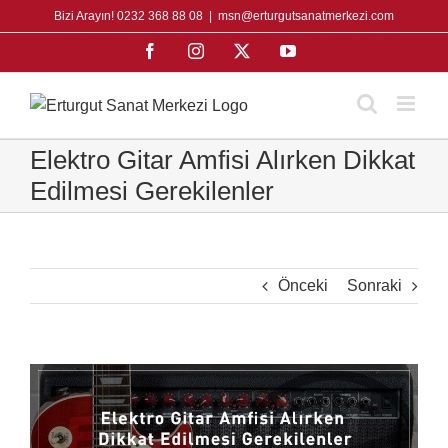
Skip
Bizi Arayın! 0232 368 88 08
|
msn@erturgutsanatmerkezi.com
to
Facebook
Instagram
X
YouTube
content
Elektro Gitar Amfisi Alırken Dikkat
Edilmesi Gerekilenler
Önceki
Sonraki
View
Larger
Image