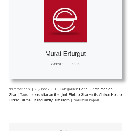
Murat Erturgut
Website
|
+ posts
&s tarafından.
|
7 Şubat 2018
|
Kategoriler:
Genel
,
Enstrümanlar
,
Gitar
|
Tags:
elektro gitar amfi seçimi
,
Elektro Gitar Amfisi Alırken Nelere
Elektro
Dikkat Edilmeli
,
hangi amfiyi almalıyım
|
yorumlar kapalı
Gitar
Amfisi
Alırken
Dikkat
Edilmesi