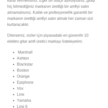
karar vermelisiniz. Eğer bir bütçe ayırdıysanız, gidip
hiç bilmediğiniz markanın ürettiği bir amfiyi satın
almamalısınız. Kalite ve profesyonellik garantili bir
markanın ürettiği amfiyi satın almak her zaman sizi
kurtaracaktır.
Dilerseniz, sizler için piyasadaki en güvenilir 10
elektro gitar amfi üretici markayı listeleyelim;
Marshall
Ashton
Blackstar
Boston
Orange
Epiphone
Vox
Line
Yamaha
Line 6