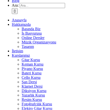
Blog
Ara:
Anasayfa
Hakkımızda
Basında Biz
İş Başvurusu
Online Dersler
Müzik Organizasyonu
Tasarım
İletişim
Kurslarımız
Gitar Kursu
Keman Kursu
Piyano Kursu
Bateri Kursu
Çello Kursu
Şan Dersi
Klarnet Dersi
Diksiyon Kursu
Yazarlık Kursu
Resim Kursu
Fotoğrafçılık Kursu
Elektro Gitar Kursu