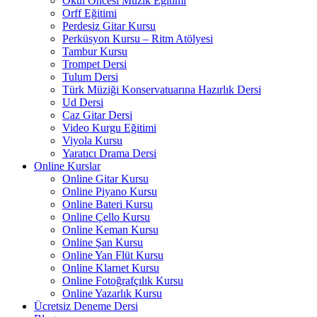
Okul Öncesi Müzik Eğitimi
Orff Eğitimi
Perdesiz Gitar Kursu
Perküsyon Kursu – Ritm Atölyesi
Tambur Kursu
Trompet Dersi
Tulum Dersi
Türk Müziği Konservatuarına Hazırlık Dersi
Ud Dersi
Caz Gitar Dersi
Video Kurgu Eğitimi
Viyola Kursu
Yaratıcı Drama Dersi
Online Kurslar
Online Gitar Kursu
Online Piyano Kursu
Online Bateri Kursu
Online Çello Kursu
Online Keman Kursu
Online Şan Kursu
Online Yan Flüt Kursu
Online Klarnet Kursu
Online Fotoğrafçılık Kursu
Online Yazarlık Kursu
Ücretsiz Deneme Dersi