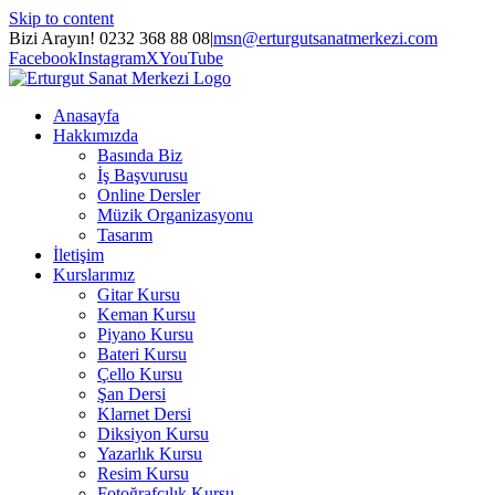
Skip to content
Bizi Arayın! 0232 368 88 08
|
msn@erturgutsanatmerkezi.com
Facebook
Instagram
X
YouTube
Anasayfa
Hakkımızda
Basında Biz
İş Başvurusu
Online Dersler
Müzik Organizasyonu
Tasarım
İletişim
Kurslarımız
Gitar Kursu
Keman Kursu
Piyano Kursu
Bateri Kursu
Çello Kursu
Şan Dersi
Klarnet Dersi
Diksiyon Kursu
Yazarlık Kursu
Resim Kursu
Fotoğrafçılık Kursu