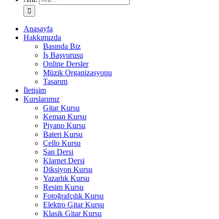
Anasayfa
Hakkımızda
Basında Biz
İş Başvurusu
Online Dersler
Müzik Organizasyonu
Tasarım
İletişim
Kurslarımız
Gitar Kursu
Keman Kursu
Piyano Kursu
Bateri Kursu
Çello Kursu
Şan Dersi
Klarnet Dersi
Diksiyon Kursu
Yazarlık Kursu
Resim Kursu
Fotoğrafçılık Kursu
Elektro Gitar Kursu
Klasik Gitar Kursu