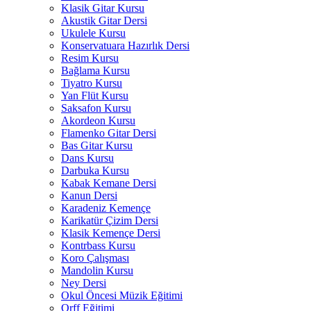
Klasik Gitar Kursu
Akustik Gitar Dersi
Ukulele Kursu
Konservatuara Hazırlık Dersi
Resim Kursu
Bağlama Kursu
Tiyatro Kursu
Yan Flüt Kursu
Saksafon Kursu
Akordeon Kursu
Flamenko Gitar Dersi
Bas Gitar Kursu
Dans Kursu
Darbuka Kursu
Kabak Kemane Dersi
Kanun Dersi
Karadeniz Kemençe
Karikatür Çizim Dersi
Klasik Kemençe Dersi
Kontrbass Kursu
Koro Çalışması
Mandolin Kursu
Ney Dersi
Okul Öncesi Müzik Eğitimi
Orff Eğitimi