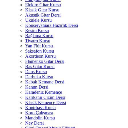
Elektro Gitar Kursu
Klasik Gitar Kursu
Akustik Gitar Dersi
Ukulele Kursu
Konservatuara Hazırlık Dersi
Resim Kursu
Bağlama Kursu
Tiyatro Kursu
Yan Flüt Kursu
Saksafon Kursu
Akordeon Kursu
Flamenko Gitar Dersi
Bas Gitar Kursu
Dans Kursu
Darbuka Kursu
Kabak Kemane Dersi
Kanun Dersi
Karadeniz Kemençe
Karikatür Çizim Dersi
Klasik Kemençe Dersi
Kontrbass Kursu
Koro Çalışması
Mandolin Kursu
Ney Dersi