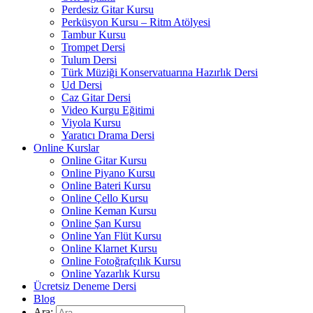
Perdesiz Gitar Kursu
Perküsyon Kursu – Ritm Atölyesi
Tambur Kursu
Trompet Dersi
Tulum Dersi
Türk Müziği Konservatuarına Hazırlık Dersi
Ud Dersi
Caz Gitar Dersi
Video Kurgu Eğitimi
Viyola Kursu
Yaratıcı Drama Dersi
Online Kurslar
Online Gitar Kursu
Online Piyano Kursu
Online Bateri Kursu
Online Çello Kursu
Online Keman Kursu
Online Şan Kursu
Online Yan Flüt Kursu
Online Klarnet Kursu
Online Fotoğrafçılık Kursu
Online Yazarlık Kursu
Ücretsiz Deneme Dersi
Blog
Ara: