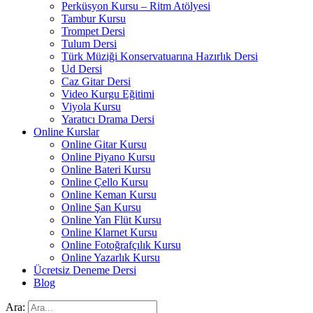
Perküsyon Kursu – Ritm Atölyesi
Tambur Kursu
Trompet Dersi
Tulum Dersi
Türk Müziği Konservatuarına Hazırlık Dersi
Ud Dersi
Caz Gitar Dersi
Video Kurgu Eğitimi
Viyola Kursu
Yaratıcı Drama Dersi
Online Kurslar
Online Gitar Kursu
Online Piyano Kursu
Online Bateri Kursu
Online Çello Kursu
Online Keman Kursu
Online Şan Kursu
Online Yan Flüt Kursu
Online Klarnet Kursu
Online Fotoğrafçılık Kursu
Online Yazarlık Kursu
Ücretsiz Deneme Dersi
Blog
Ara: