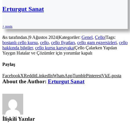
Erturgut Sanat
+ posts
&s tarafından.
|
9 Ağustos 2024
|
Kategoriler:
Genel
,
Çello
|
Tags:
bostanlı çello kursu
,
çello
,
çello fiyatları
,
çello gam egzersizleri
,
çello
hakkında bilgiler
,
çello kursu karşıyaka
|
Çello Çalarken Yapılan
Yaygın Hatalar ve Çözümler için
yorumlar kapalı
Paylaş
Facebook
X
Reddit
LinkedIn
WhatsApp
Tumblr
Pinterest
Vk
E-posta
About the Author:
Erturgut Sanat
İlişkili Yazılar