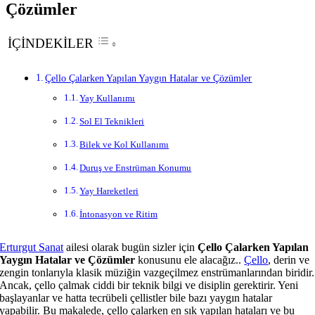
Çözümler
İÇİNDEKİLER
Çello Çalarken Yapılan Yaygın Hatalar ve Çözümler
Yay Kullanımı
Sol El Teknikleri
Bilek ve Kol Kullanımı
Duruş ve Enstrüman Konumu
Yay Hareketleri
İntonasyon ve Ritim
Erturgut Sanat
ailesi olarak bugün sizler için
Çello Çalarken Yapılan
Yaygın Hatalar ve Çözümler
konusunu ele alacağız..
Çello
, derin ve
zengin tonlarıyla klasik müziğin vazgeçilmez enstrümanlarından biridir.
Ancak, çello çalmak ciddi bir teknik bilgi ve disiplin gerektirir. Yeni
başlayanlar ve hatta tecrübeli çellistler bile bazı yaygın hatalar
yapabilir. Bu makalede, çello çalarken en sık yapılan hataları ve bu