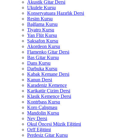
Akustik Gitar Dersi
Ukulele Kursu
Konservatuara Hazırlık Dersi
Resim Kursu
Bağlama Kursu
Tiyatro Kursu
Yan Flüt Kursu
Saksafon Kursu
Akordeon Kursu
Flamenko Gitar Dersi
Bas Gitar Kursu
Dans Kursu
Darbuka Kursu
Kabak Kemane Dersi
Kanun Dersi
Karadeniz Kemençe
Karikatür Çizim Dersi
Klasik Kemençe Dersi
Kontrbass Kursu
Koro Çalışması
Mandolin Kursu
Ney Dersi
Okul Öncesi Müzik Eğitimi
Orff Eğitimi
Perdesiz Gitar Kursu