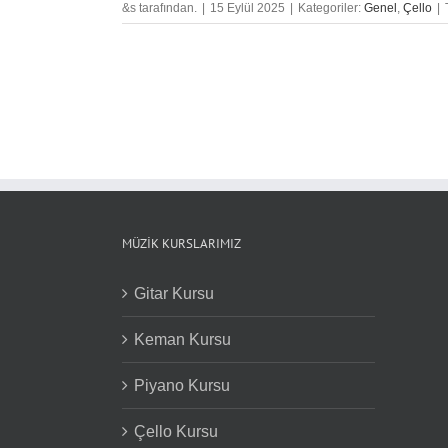
&s tarafından.
|
15 Eylül 2025
|
Kategoriler:
Genel
,
Çello
|
MÜZIK KURSLARIMIZ
Gitar Kursu
Keman Kursu
Piyano Kursu
Çello Kursu