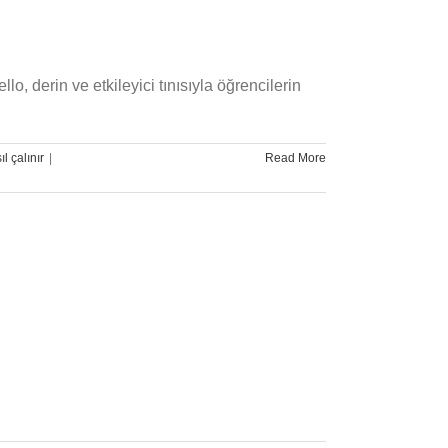
lo, derin ve etkileyici tınısıyla öğrencilerin
Çello
ıl çalınır
|
Read More
Dersiyle
Kulak
Eğitimi
Nasıl
Gelişir?
için