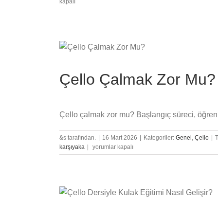
kapalı
Çello Çalmak Zor Mu?
Çello çalmak zor mu? Başlangıç süreci, öğrenme 
&s tarafından.
|
16 Mart 2026
|
Kategoriler:
Genel
,
Çello
|
Çello
karşıyaka
|
yorumlar kapalı
Çalmak
Zor
Mu?
için