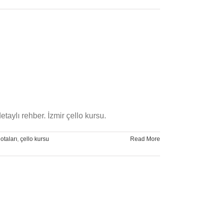
Kaç
Saat
Çello
Çalışılmalı?
için
taylı rehber. İzmir çello kursu.
otaları
,
çello kursu
Read More