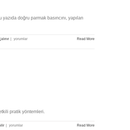
Bu yazıda doğru parmak basıncını, yapılan
Çelloda
çalınır
|
yorumlar
Read More
Parmak
Basıncı
Nasıl
Olmalı?
için
kili pratik yöntemleri.
Günde
ilir
|
yorumlar
Read More