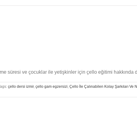
süresi ve çocuklar ile yetişkinler için çello eğitimi hakkında de
Tags:
çello dersi izmir
,
çello gam egzersizi
,
Çello İle Çalınabilen Kolay Şarkıları Ve N