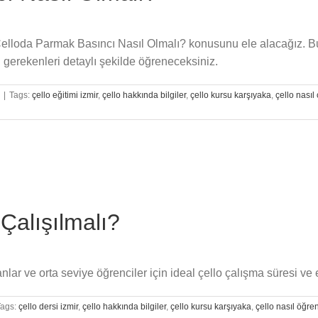
n Çelloda Parmak Basıncı Nasıl Olmalı? konusunu ele alacağız. 
si gerekenleri detaylı şekilde öğreneceksiniz.
|
Tags:
çello eğitimi izmir
,
çello hakkında bilgiler
,
çello kursu karşıyaka
,
çello nasıl 
Çalışılmalı?
ar ve orta seviye öğrenciler için ideal çello çalışma süresi ve et
Tags:
çello dersi izmir
,
çello hakkında bilgiler
,
çello kursu karşıyaka
,
çello nasıl öğren