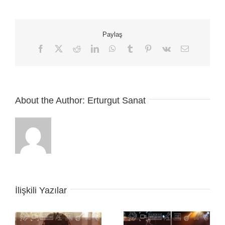
Gitar
Nota
Ve
Paylaş
Tabı
için
Facebook
X
Reddit
LinkedIn
WhatsApp
Tumblr
Pinterest
Vk
E-
posta
About the Author:
Erturgut Sanat
İlişkili Yazılar