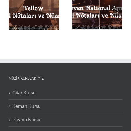
Seven Nation Army
ı
Back in Black Davul
Davul Notaları ve
Notaları ve Nüansları
Nüansları
MÜZIK KURSLARIMIZ
Gitar Kursu
Keman Kursu
Piyano Kursu