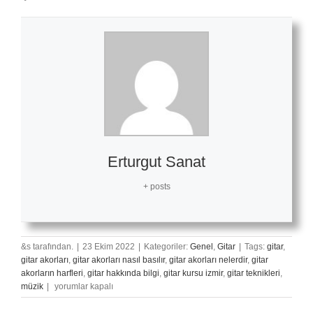
Erturgut Sanat
+ posts
&s tarafından.
|
23 Ekim 2022
|
Kategoriler:
Genel
,
Gitar
|
Tags:
gitar
,
gitar akorları
,
gitar akorları nasıl basılır
,
gitar akorları nelerdir
,
gitar
akorların harfleri
,
gitar hakkında bilgi
,
gitar kursu izmir
,
gitar teknikleri
,
Çanakkale
müzik
|
yorumlar kapalı
Türküsü
–