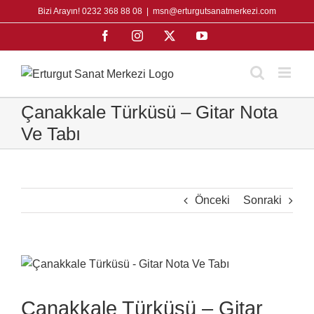
Skip
Bizi Arayın! 0232 368 88 08
|
msn@erturgutsanatmerkezi.com
to
Facebook
Instagram
X
YouTube
content
Çanakkale Türküsü – Gitar Nota
Ve Tabı
Önceki
Sonraki
View
Larger
Image
Çanakkale Türküsü – Gitar