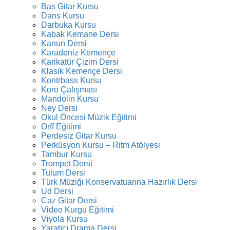
Bas Gitar Kursu
Dans Kursu
Darbuka Kursu
Kabak Kemane Dersi
Kanun Dersi
Karadeniz Kemençe
Karikatür Çizim Dersi
Klasik Kemençe Dersi
Kontrbass Kursu
Koro Çalışması
Mandolin Kursu
Ney Dersi
Okul Öncesi Müzik Eğitimi
Orff Eğitimi
Perdesiz Gitar Kursu
Perküsyon Kursu – Ritm Atölyesi
Tambur Kursu
Trompet Dersi
Tulum Dersi
Türk Müziği Konservatuarına Hazırlık Dersi
Ud Dersi
Caz Gitar Dersi
Video Kurgu Eğitimi
Viyola Kursu
Yaratıcı Drama Dersi