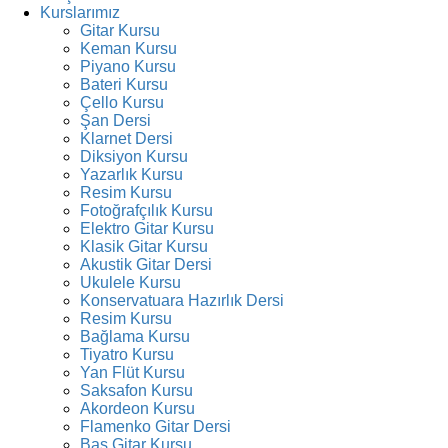
Kurslarımız
Gitar Kursu
Keman Kursu
Piyano Kursu
Bateri Kursu
Çello Kursu
Şan Dersi
Klarnet Dersi
Diksiyon Kursu
Yazarlık Kursu
Resim Kursu
Fotoğrafçılık Kursu
Elektro Gitar Kursu
Klasik Gitar Kursu
Akustik Gitar Dersi
Ukulele Kursu
Konservatuara Hazırlık Dersi
Resim Kursu
Bağlama Kursu
Tiyatro Kursu
Yan Flüt Kursu
Saksafon Kursu
Akordeon Kursu
Flamenko Gitar Dersi
Bas Gitar Kursu