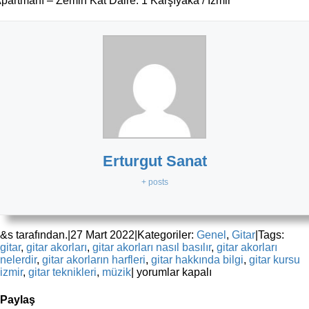
partmanı – Zemin Kat Daire. 1 Karşıyaka / İzmir
Erturgut Sanat
+ posts
&s tarafından.
|
27 Mart 2022
|
Kategoriler:
Genel
,
Gitar
|
Tags:
gitar
,
gitar akorları
,
gitar akorları nasıl basılır
,
gitar akorları
nelerdir
,
gitar akorların harfleri
,
gitar hakkında bilgi
,
gitar kursu
Bella
izmir
,
gitar teknikleri
,
müzik
|
yorumlar kapalı
Ciao
–
Paylaş
Gitar