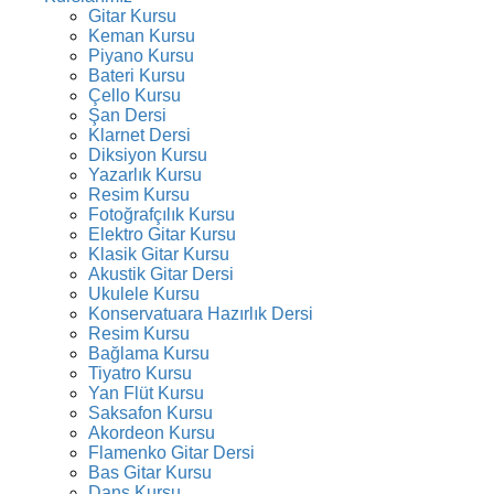
Gitar Kursu
Keman Kursu
Piyano Kursu
Bateri Kursu
Çello Kursu
Şan Dersi
Klarnet Dersi
Diksiyon Kursu
Yazarlık Kursu
Resim Kursu
Fotoğrafçılık Kursu
Elektro Gitar Kursu
Klasik Gitar Kursu
Akustik Gitar Dersi
Ukulele Kursu
Konservatuara Hazırlık Dersi
Resim Kursu
Bağlama Kursu
Tiyatro Kursu
Yan Flüt Kursu
Saksafon Kursu
Akordeon Kursu
Flamenko Gitar Dersi
Bas Gitar Kursu
Dans Kursu