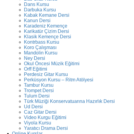
Dans Kursu
Darbuka Kursu
Kabak Kemane Dersi
Kanun Dersi
Karadeniz Kemençe
Karikatür Çizim Dersi
Klasik Kemençe Dersi
Kontrbass Kursu
Koro Çalışması
Mandolin Kursu
Ney Dersi
Okul Öncesi Müzik Eğitimi
Orff Eğitimi
Perdesiz Gitar Kursu
Perküsyon Kursu – Ritm Atölyesi
Tambur Kursu
Trompet Dersi
Tulum Dersi
Türk Müziği Konservatuarına Hazırlık Dersi
Ud Dersi
Caz Gitar Dersi
Video Kurgu Eğitimi
Viyola Kursu
Yaratıcı Drama Dersi
Online Kurslar