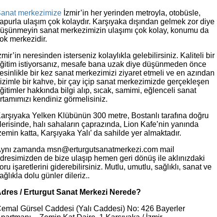
anat merkezimize
İzmir’in her yerinden metroyla, otobüsle,
apurla ulaşım çok kolaydır. Karşıyaka dışından gelmek zor diye
üşünmeyin sanat merkezimizin ulaşımı çok kolay, konumu da
ok merkezidir.
zmir’in neresinden isterseniz kolaylıkla gelebilirsiniz. Kaliteli bir
ğitim istiyorsanız, mesafe bana uzak diye düşünmeden önce
esinlikle bir kez sanat merkezimizi ziyaret etmeli ve en azından
izimle bir kahve, bir çay içip sanat merkezimizde gerçekleşen
ğitimler hakkında bilgi alıp, sıcak, samimi, eğlenceli sanat
rtamımızı kendiniz görmelisiniz.
arşıyaka Yelken Klübünün 300 metre, Bostanlı tarafına doğru
lerisinde, halı sahaların çaprazında, Lion Kafe’nin yanında
emin katta, Karşıyaka Yalı’ da sahilde yer almaktadır.
ynı zamanda msn@erturgutsanatmerkezi.com mail
dresimizden de bize ulaşıp hemen geri dönüş ile aklınızdaki
oru işaretlerini giderebilirsiniz. Mutlu, umutlu, sağlıklı, sanat ve
ağlıkla dolu günler dileriz..
dres / Erturgut Sanat Merkezi Nerede?
emal Gürsel Caddesi (Yalı Caddesi) No: 426 Bayerler