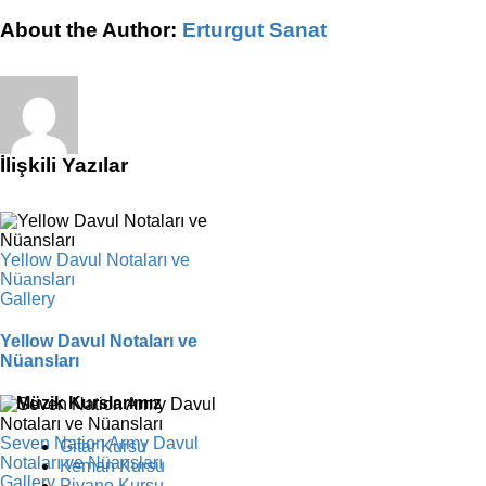
Nota
Facebook
X
Reddit
LinkedIn
WhatsApp
Tumblr
Pinterest
Vk
E-
About the Author:
Erturgut Sanat
Ve
posta
Tabı
için
İlişkili Yazılar
Yellow Davul Notaları ve
Nüansları
Gallery
Yellow Davul Notaları ve
Nüansları
Müzik Kurslarımız
Seven Nation Army Davul
Gitar Kursu
Notaları ve Nüansları
Keman Kursu
Gallery
Piyano Kursu