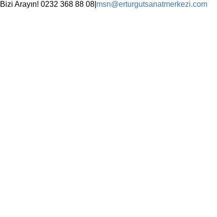
Skip
Bizi Arayın! 0232 368 88 08
|
msn@erturgutsanatmerkezi.com
to
Facebook
Instagram
X
YouTube
content