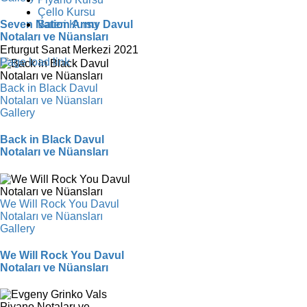
Çello Kursu
Bateri Kursu
Seven Nation Army Davul
Notaları ve Nüansları
Erturgut Sanat Merkezi 2021
Facebook
Instagram
X
YouTube
Page load link
Back in Black Davul
Notaları ve Nüansları
Gallery
Back in Black Davul
Notaları ve Nüansları
We Will Rock You Davul
Notaları ve Nüansları
Gallery
We Will Rock You Davul
Notaları ve Nüansları