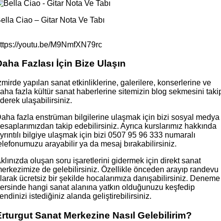
ella Ciao – Gitar Nota Ve Tabı
ttps://youtu.be/M9NmfXN79rc
Daha Fazlası İçin Bize Ulaşın
zmirde yapılan sanat etkinliklerine, galerilere, konserlerine ve
aha fazla kültür sanat haberlerine sitemizin blog sekmesini taki
derek ulaşabilirsiniz.
aha fazla enstrüman bilgilerine ulaşmak için bizi sosyal medya
esaplarımızdan takip edebilirsiniz. Ayrıca kurslarımız hakkında
yrıntılı bilgiye ulaşmak için bizi 0507 95 96 333 numaralı
elefonumuzu arayabilir ya da mesaj bırakabilirsiniz.
klınızda oluşan soru işaretlerini gidermek için direkt sanat
erkezimize de gelebilirsiniz. Özellikle önceden arayıp randevu
larak ücretsiz bir şekilde hocalarımıza danışabilirsiniz. Deneme
ersinde hangi sanat alanına yatkın olduğunuzu keşfedip
endinizi istediğiniz alanda geliştirebilirsiniz.
Erturgut Sanat Merkezine Nasıl Gelebilirim?