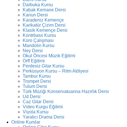
Darbuka Kursu
Kabak Kemane Dersi
Kanun Dersi
Karadeniz Kemençe
Karikatür Çizim Dersi
Klasik Kemençe Dersi
Kontrbass Kursu
Koro Çalışması
Mandolin Kursu
Ney Dersi
Okul Öncesi Müzik Eğitimi
Orff Eğitimi
Perdesiz Gitar Kursu
Perküsyon Kursu – Ritm Atölyesi
Tambur Kursu
Trompet Dersi
Tulum Dersi
Türk Müziği Konservatuarına Hazırlık Dersi
Ud Dersi
Caz Gitar Dersi
Video Kurgu Eğitimi
Viyola Kursu
Yaratıcı Drama Dersi
Online Kurslar