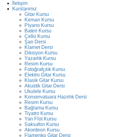
İletişim
Kurslarımız
Gitar Kursu
Keman Kursu
Piyano Kursu
Bateri Kursu
Çello Kursu
Şan Dersi
Klarnet Dersi
Diksiyon Kursu
Yazarlık Kursu
Resim Kursu
Fotoğrafçılık Kursu
Elektro Gitar Kursu
Klasik Gitar Kursu
Akustik Gitar Dersi
Ukulele Kursu
Konservatuara Hazırlık Dersi
Resim Kursu
Bağlama Kursu
Tiyatro Kursu
Yan Flüt Kursu
Saksafon Kursu
Akordeon Kursu
Flamenko Gitar Dersi