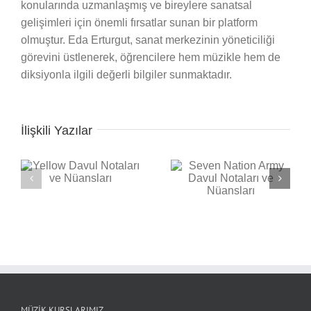
konularında uzmanlaşmış ve bireylere sanatsal
gelişimleri için önemli fırsatlar sunan bir platform
olmuştur. Eda Erturgut, sanat merkezinin yöneticiliği
görevini üstlenerek, öğrencilere hem müzikle hem de
diksiyonla ilgili değerli bilgiler sunmaktadır.
İlişkili Yazılar
Seven Nation Army
ı
Back in Black Davul
Davul Notaları ve
Notaları ve Nüansları
Nüansları
MÜZIK KURSLARIMIZ