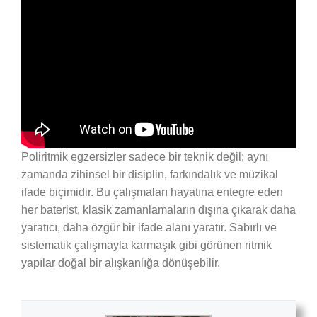
Poliritmik egzersizler sadece bir teknik değil; aynı
zamanda zihinsel bir disiplin, farkındalık ve müzikal
ifade biçimidir. Bu çalışmaları hayatına entegre eden
her baterist, klasik zamanlamaların dışına çıkarak daha
yaratıcı, daha özgür bir ifade alanı yaratır. Sabırlı ve
sistematik çalışmayla karmaşık gibi görünen ritmik
yapılar doğal bir alışkanlığa dönüşebilir.