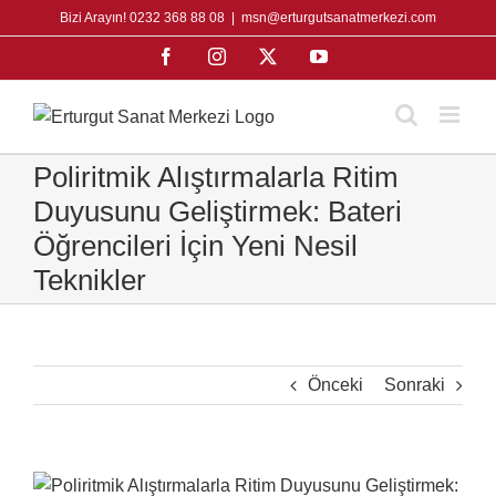
Skip
Bizi Arayın! 0232 368 88 08
|
msn@erturgutsanatmerkezi.com
to
Facebook
Instagram
X
YouTube
content
Poliritmik Alıştırmalarla Ritim
Duyusunu Geliştirmek: Bateri
Öğrencileri İçin Yeni Nesil
Teknikler
Önceki
Sonraki
View