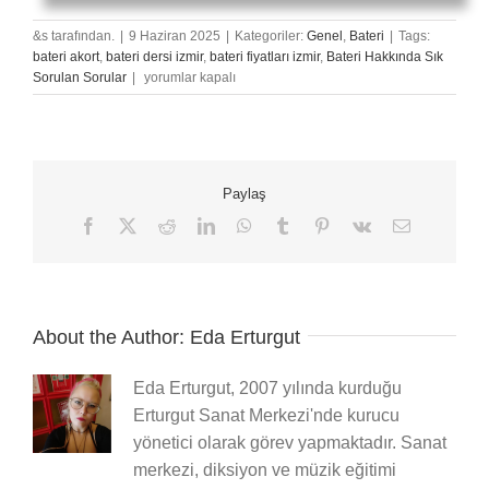
&s tarafından.
|
9 Haziran 2025
|
Kategoriler:
Genel
,
Bateri
|
Tags:
bateri akort
,
bateri dersi izmir
,
bateri fiyatları izmir
,
Bateri Hakkında Sık
Poliritmik
Sorulan Sorular
|
yorumlar kapalı
Alıştırmalarla
Ritim
Duyusunu
Geliştirmek:
Bateri
Paylaş
Öğrencileri
İçin
Facebook
X
Reddit
LinkedIn
WhatsApp
Tumblr
Pinterest
Vk
E-
posta
Yeni
Nesil
Teknikler
için
About the Author:
Eda Erturgut
Eda Erturgut, 2007 yılında kurduğu
Erturgut Sanat Merkezi'nde kurucu
yönetici olarak görev yapmaktadır. Sanat
merkezi, diksiyon ve müzik eğitimi