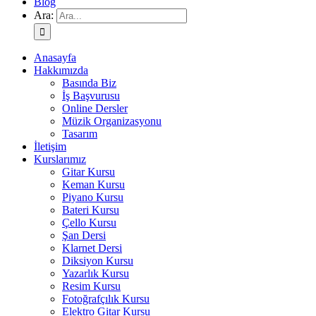
Blog
Ara:
Anasayfa
Hakkımızda
Basında Biz
İş Başvurusu
Online Dersler
Müzik Organizasyonu
Tasarım
İletişim
Kurslarımız
Gitar Kursu
Keman Kursu
Piyano Kursu
Bateri Kursu
Çello Kursu
Şan Dersi
Klarnet Dersi
Diksiyon Kursu
Yazarlık Kursu
Resim Kursu
Fotoğrafçılık Kursu
Elektro Gitar Kursu