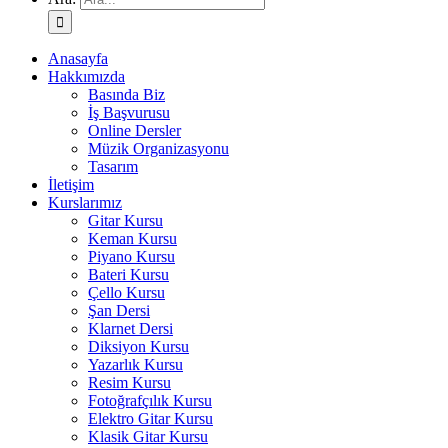
Anasayfa
Hakkımızda
Basında Biz
İş Başvurusu
Online Dersler
Müzik Organizasyonu
Tasarım
İletişim
Kurslarımız
Gitar Kursu
Keman Kursu
Piyano Kursu
Bateri Kursu
Çello Kursu
Şan Dersi
Klarnet Dersi
Diksiyon Kursu
Yazarlık Kursu
Resim Kursu
Fotoğrafçılık Kursu
Elektro Gitar Kursu
Klasik Gitar Kursu