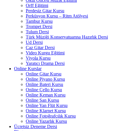
Okul Öncesi Müzik Eğitimi
Orff Eğitimi
Perdesiz Gitar Kursu
Perküsyon Kursu – Ritm Atölyesi
Tambur Kursu
Trompet Dersi
Tulum Dersi
Türk Müziği Konservatuarına Hazırlık Dersi
Ud Dersi
Caz Gitar Dersi
Video Kurgu Eğitimi
Viyola Kursu
Yaratıcı Drama Dersi
Online Kurslar
Online Gitar Kursu
Online Piyano Kursu
Online Bateri Kursu
Online Çello Kursu
Online Keman Kursu
Online Şan Kursu
Online Yan Flüt Kursu
Online Klarnet Kursu
Online Fotoğrafçılık Kursu
Online Yazarlık Kursu
Ücretsiz Deneme Dersi