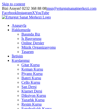
Skip to content
Bizi Arayın! 0232 368 88 08
|
msn@erturgutsanatmerkezi.com
Facebook
Instagram
X
YouTube
Anasayfa
Hakkımızda
Basında Biz
İş Başvurusu
Online Dersler
Müzik Organizasyonu
Tasarım
İletişim
Kurslarımız
Gitar Kursu
Keman Kursu
Piyano Kursu
Bateri Kursu
Çello Kursu
Şan Dersi
Klarnet Dersi
Diksiyon Kursu
Yazarlık Kursu
Resim Kursu
Fotoğrafçılık Kursu