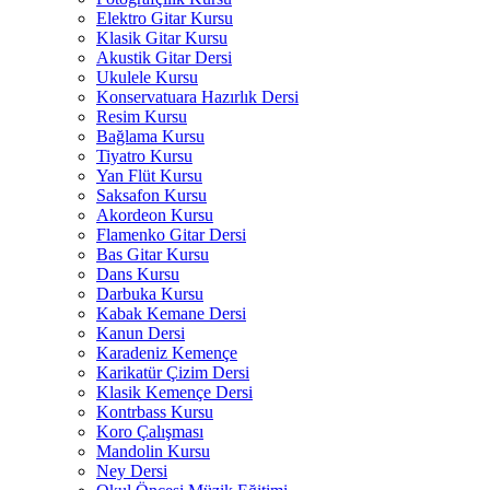
Elektro Gitar Kursu
Klasik Gitar Kursu
Akustik Gitar Dersi
Ukulele Kursu
Konservatuara Hazırlık Dersi
Resim Kursu
Bağlama Kursu
Tiyatro Kursu
Yan Flüt Kursu
Saksafon Kursu
Akordeon Kursu
Flamenko Gitar Dersi
Bas Gitar Kursu
Dans Kursu
Darbuka Kursu
Kabak Kemane Dersi
Kanun Dersi
Karadeniz Kemençe
Karikatür Çizim Dersi
Klasik Kemençe Dersi
Kontrbass Kursu
Koro Çalışması
Mandolin Kursu
Ney Dersi