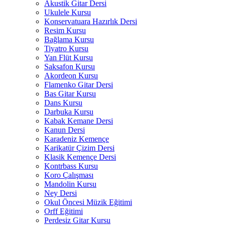
Akustik Gitar Dersi
Ukulele Kursu
Konservatuara Hazırlık Dersi
Resim Kursu
Bağlama Kursu
Tiyatro Kursu
Yan Flüt Kursu
Saksafon Kursu
Akordeon Kursu
Flamenko Gitar Dersi
Bas Gitar Kursu
Dans Kursu
Darbuka Kursu
Kabak Kemane Dersi
Kanun Dersi
Karadeniz Kemençe
Karikatür Çizim Dersi
Klasik Kemençe Dersi
Kontrbass Kursu
Koro Çalışması
Mandolin Kursu
Ney Dersi
Okul Öncesi Müzik Eğitimi
Orff Eğitimi
Perdesiz Gitar Kursu