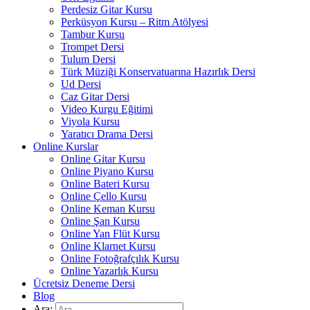
Perdesiz Gitar Kursu
Perküsyon Kursu – Ritm Atölyesi
Tambur Kursu
Trompet Dersi
Tulum Dersi
Türk Müziği Konservatuarına Hazırlık Dersi
Ud Dersi
Caz Gitar Dersi
Video Kurgu Eğitimi
Viyola Kursu
Yaratıcı Drama Dersi
Online Kurslar
Online Gitar Kursu
Online Piyano Kursu
Online Bateri Kursu
Online Çello Kursu
Online Keman Kursu
Online Şan Kursu
Online Yan Flüt Kursu
Online Klarnet Kursu
Online Fotoğrafçılık Kursu
Online Yazarlık Kursu
Ücretsiz Deneme Dersi
Blog
Ara: