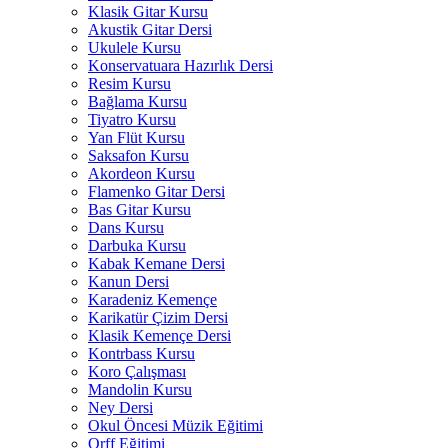
Klasik Gitar Kursu
Akustik Gitar Dersi
Ukulele Kursu
Konservatuara Hazırlık Dersi
Resim Kursu
Bağlama Kursu
Tiyatro Kursu
Yan Flüt Kursu
Saksafon Kursu
Akordeon Kursu
Flamenko Gitar Dersi
Bas Gitar Kursu
Dans Kursu
Darbuka Kursu
Kabak Kemane Dersi
Kanun Dersi
Karadeniz Kemençe
Karikatür Çizim Dersi
Klasik Kemençe Dersi
Kontrbass Kursu
Koro Çalışması
Mandolin Kursu
Ney Dersi
Okul Öncesi Müzik Eğitimi
Orff Eğitimi