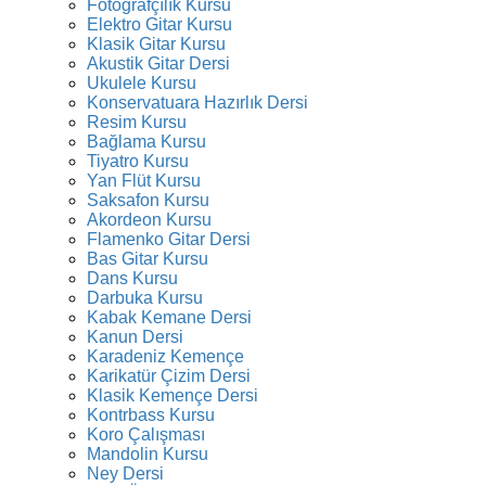
Fotoğrafçılık Kursu
Elektro Gitar Kursu
Klasik Gitar Kursu
Akustik Gitar Dersi
Ukulele Kursu
Konservatuara Hazırlık Dersi
Resim Kursu
Bağlama Kursu
Tiyatro Kursu
Yan Flüt Kursu
Saksafon Kursu
Akordeon Kursu
Flamenko Gitar Dersi
Bas Gitar Kursu
Dans Kursu
Darbuka Kursu
Kabak Kemane Dersi
Kanun Dersi
Karadeniz Kemençe
Karikatür Çizim Dersi
Klasik Kemençe Dersi
Kontrbass Kursu
Koro Çalışması
Mandolin Kursu
Ney Dersi