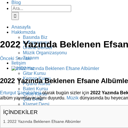
Blog
Ara:
Anasayfa
Hakkımızda
Basında Biz
2022 Yazında Beklenen Efsa
İş Başvurusu
Online Dersler
Müzik Organizasyonu
Tasarım
Önceki
Sonraki
İletişim
View
Kurslarımız
Larger
Gitar Kursu
Image
Keman Kursu
2022 Yazında Beklenen Efsane Albümle
Piyano Kursu
Bateri Kursu
Erturgut Sanat ailesi
olarak bugün sizler için
2022 Yazında Be
Çello Kursu
albüm yayımlayacağını duyurdu.
Müzik
dünyasında bu heyecanlı
Şan Dersi
Klarnet Dersi
Diksiyon Kursu
İÇİNDEKİLER
Yazarlık Kursu
Resim Kursu
2022 Yazında Beklenen Efsane Albümler
Fotoğrafçılık Kursu