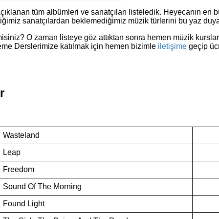
ıklanan tüm albümleri ve sanatçıları listeledik. Heyecanın en b
ğimiz sanatçılardan beklemediğimiz müzik türlerini bu yaz duyab
 misiniz? O zaman listeye göz attıktan sonra hemen müzik kurslar
neme Derslerimize katılmak için hemen bizimle
iletişime
geçip ücr
r
Wasteland
Leap
Freedom
Sound Of The Morning
Found Light