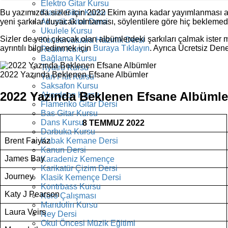
Elektro Gitar Kursu
Klasik Gitar Kursu
Bu yazımızda sizler için 2022 Ekim ayına kadar yayımlanması aç
Akustik Gitar Dersi
yeni şarkılar duyacak olmaması, söylentilere göre hiç beklemedi
Ukulele Kursu
Sizler de yeni çıkacak olan albümlerdeki şarkıları çalmak ister
Konservatuara Hazırlık Dersi
ayrıntılı bilgi edinmek için
Buraya Tıklayın
. Ayrıca Ücretsiz De
Resim Kursu
Bağlama Kursu
Tiyatro Kursu
2022 Yazında Beklenen Efsane Albümler
Yan Flüt Kursu
Saksafon Kursu
2022 Yazında Beklenen Efsane Albümle
Akordeon Kursu
Flamenko Gitar Dersi
Bas Gitar Kursu
Dans Kursu
8 TEMMUZ 2022
Darbuka Kursu
Kabak Kemane Dersi
Brent Faiyaz
Kanun Dersi
James Bay
Karadeniz Kemençe
Karikatür Çizim Dersi
Journey
Klasik Kemençe Dersi
Kontrbass Kursu
Katy J Pearson
Koro Çalışması
Mandolin Kursu
Laura Veirs
Ney Dersi
Okul Öncesi Müzik Eğitimi