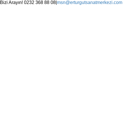
Skip
Bizi Arayın! 0232 368 88 08
|
msn@erturgutsanatmerkezi.com
to
Facebook
Instagram
X
YouTube
content