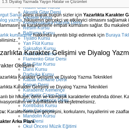
Elektro Gitar Kursu
Diyalog Yazmada Yaygın Hatalar ve Çözümleri
Klasik Gitar Kursu
Akustik Gitar Dersi
urgut Sanat
ailesi olarak bugün sizler için
Yazarlıkta Karakter G
Ukulele Kursu
alog yazma
, hikayenin gerçekçi ve etkileyici olmasını sağlamak i
Konservatuara Hazırlık Dersi
lanmasını ve karakterlerle empati kurmasını sağlar. Bu makalede,
Resim Kursu
Bağlama Kursu
arlık kurslarımız
hakkında ayrıntılı bilgi edinmek için
Buraya Tık
Tiyatro Kursu
ilirsiniz..
Yan Flüt Kursu
Saksafon Kursu
zarlıkta Karakter Gelişimi ve Diyalog Yazm
Akordeon Kursu
Flamenko Gitar Dersi
Bas Gitar Kursu
akter Gelişimi
Dans Kursu
Darbuka Kursu
Kabak Kemane Dersi
Kanun Dersi
arlıkta Karakter Gelişimi ve Diyalog Yazma Teknikleri
Karadeniz Kemençe
Karikatür Çizim Dersi
arılı bir hikaye, derin ve karmaşık karakterler etrafında döner. K
Klasik Kemençe Dersi
vasyonlarını ve zayıflıklarını da keşfetmelisiniz.
Kontrbass Kursu
Koro Çalışması
cu:
Karakterlerinizin geçmişini, korkularını, hayallerini ve zaaflar
Mandolin Kursu
Ney Dersi
akter Arka Planı
Okul Öncesi Müzik Eğitimi