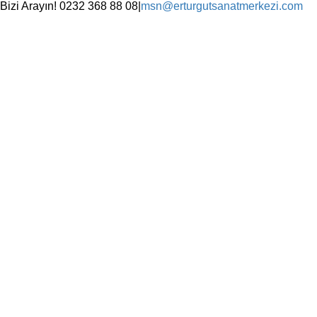
Skip
Bizi Arayın! 0232 368 88 08
|
msn@erturgutsanatmerkezi.com
to
Facebook
Instagram
X
YouTube
content