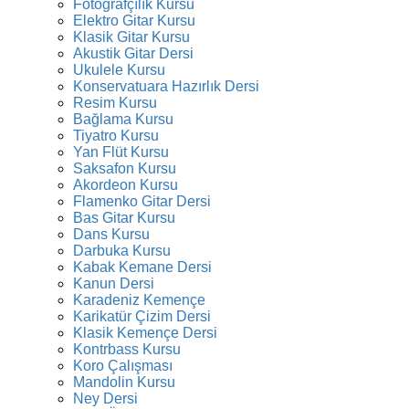
Fotoğrafçılık Kursu
Elektro Gitar Kursu
Klasik Gitar Kursu
Akustik Gitar Dersi
Ukulele Kursu
Konservatuara Hazırlık Dersi
Resim Kursu
Bağlama Kursu
Tiyatro Kursu
Yan Flüt Kursu
Saksafon Kursu
Akordeon Kursu
Flamenko Gitar Dersi
Bas Gitar Kursu
Dans Kursu
Darbuka Kursu
Kabak Kemane Dersi
Kanun Dersi
Karadeniz Kemençe
Karikatür Çizim Dersi
Klasik Kemençe Dersi
Kontrbass Kursu
Koro Çalışması
Mandolin Kursu
Ney Dersi