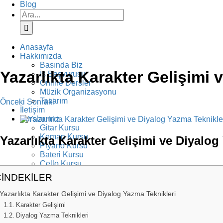
Blog
Ara:
Anasayfa
Hakkımızda
Basında Biz
Yazarlıkta Karakter Gelişimi 
İş Başvurusu
Online Dersler
Müzik Organizasyonu
Tasarım
Önceki
Sonraki
İletişim
View
Kurslarımız
Larger
Gitar Kursu
Image
Keman Kursu
Yazarlıkta Karakter Gelişimi ve Diyalog
Piyano Kursu
Bateri Kursu
Çello Kursu
Şan Dersi
ÇİNDEKİLER
Klarnet Dersi
Diksiyon Kursu
Yazarlıkta Karakter Gelişimi ve Diyalog Yazma Teknikleri
Yazarlık Kursu
Karakter Gelişimi
Resim Kursu
Diyalog Yazma Teknikleri
Fotoğrafçılık Kursu