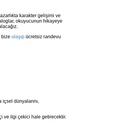
zarlıkta karakter gelişimi ve
diyaloglar, okuyucunun hikayeye
alacağız.
n bize
ulaşıp
ücretsiz randevu
 içsel dünyalarını,
 ve ilgi çekici hale getirecektir.