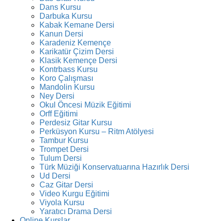
Dans Kursu
Darbuka Kursu
Kabak Kemane Dersi
Kanun Dersi
Karadeniz Kemençe
Karikatür Çizim Dersi
Klasik Kemençe Dersi
Kontrbass Kursu
Koro Çalışması
Mandolin Kursu
Ney Dersi
Okul Öncesi Müzik Eğitimi
Orff Eğitimi
Perdesiz Gitar Kursu
Perküsyon Kursu – Ritm Atölyesi
Tambur Kursu
Trompet Dersi
Tulum Dersi
Türk Müziği Konservatuarına Hazırlık Dersi
Ud Dersi
Caz Gitar Dersi
Video Kurgu Eğitimi
Viyola Kursu
Yaratıcı Drama Dersi
Online Kurslar