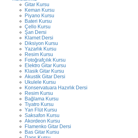
Gitar Kursu
Keman Kursu
Piyano Kursu
Bateri Kursu
Çello Kursu
Şan Dersi
Klarnet Dersi
Diksiyon Kursu
Yazarlık Kursu
Resim Kursu
Fotoğrafçılık Kursu
Elektro Gitar Kursu
Klasik Gitar Kursu
Akustik Gitar Dersi
Ukulele Kursu
Konservatuara Hazırlık Dersi
Resim Kursu
Bağlama Kursu
Tiyatro Kursu
Yan Flüt Kursu
Saksafon Kursu
Akordeon Kursu
Flamenko Gitar Dersi
Bas Gitar Kursu
Dans Kursu