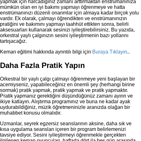
yapmak için harcadığınız zamanı arttırmaktan enstrümanınıza
mümkün olan en iyi bakımı yapmayı öğrenmeye ve hatta
enstrümanınızı düzenli onarımlar için almaya kadar birçok yolu
vardır. Ek olarak, çalmayı öğrendikten ve enstrümanınızın
pratiğini ve bakımını yapmayı taahhüt ettikten sonra, belirli
aksesuarları kullanarak sesinizi iyileştirebilirsiniz. Bu yazıda,
orkestral yaylı çalgınızın sesini iyileştirmenin bazı yollarını
tartışacağız.
Keman eğitimi hakkında ayrıntılı bilgi için
Buraya Tıklayın
..
Daha Fazla Pratik Yapın
Orkestral bir yaylı çalgı çalmayı öğrenmeye yeni başlayan bir
acemiyseniz, yapabileceğiniz en önemli şey (herhangi birine
sormak) pratik yapmak, pratik yapmak ve pratik yapmaktır.
Pratik yapmanız gerektiğini düşündüğünüz zamanı ayırın ve
ikiye katlayın. Alıştırma programınız ve buna ne kadar ayak
uydurabildiğiniz, müzik öğretmeninizle aranızda olağan bir
muhabbet konusu olmalıdır.
Uzmanlar, seyrek egzersiz seanslarının aksine, daha sık ve
kısa uygulama seansları içeren bir program belirlemenizi
tavsiye ediyor. Sesini iyileştirmeyi öğrenmekle gerçekten
ilgilenen keman oyuncuları, haftada dört ila beş gün arasında