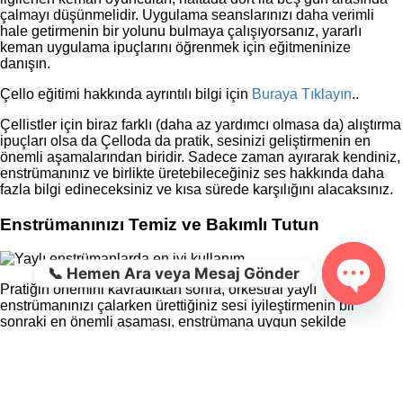
çalmayı düşünmelidir. Uygulama seanslarınızı daha verimli
hale getirmenin bir yolunu bulmaya çalışıyorsanız, yararlı
keman uygulama ipuçlarını öğrenmek için eğitmeninize
danışın.
Çello eğitimi hakkında ayrıntılı bilgi için
Buraya Tıklayın
..
Çellistler için biraz farklı (daha az yardımcı olmasa da) alıştırma
ipuçları olsa da Çelloda da pratik, sesinizi geliştirmenin en
önemli aşamalarından biridir. Sadece zaman ayırarak kendiniz,
enstrümanınız ve birlikte üretebileceğiniz ses hakkında daha
fazla bilgi edineceksiniz ve kısa sürede karşılığını alacaksınız.
Enstrümanınızı Temiz ve Bakımlı Tutun
📞 Hemen Ara veya Mesaj Gönder
Pratiğin önemini kavradıktan sonra, orkestral yaylı
enstrümanınızı çalarken ürettiğiniz sesi iyileştirmenin bir
Open c
sonraki en önemli aşaması, enstrümana uygun şekilde
bakmaktır. Öğretmeniniz, sık sık pratik yapmanın önemini
vurguladıktan sonra, muhtemelen düzenli bakımın neden ciddi
bir mesele olduğunu da açıklamaya başlayacaktır.
Özellikle orkestral yaylı enstrümanla, enstrümanın tellerine (ve