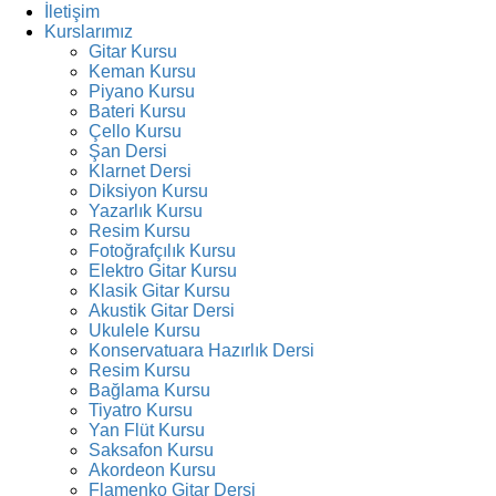
İletişim
Kurslarımız
Gitar Kursu
Keman Kursu
Piyano Kursu
Bateri Kursu
Çello Kursu
Şan Dersi
Klarnet Dersi
Diksiyon Kursu
Yazarlık Kursu
Resim Kursu
Fotoğrafçılık Kursu
Elektro Gitar Kursu
Klasik Gitar Kursu
Akustik Gitar Dersi
Ukulele Kursu
Konservatuara Hazırlık Dersi
Resim Kursu
Bağlama Kursu
Tiyatro Kursu
Yan Flüt Kursu
Saksafon Kursu
Akordeon Kursu
Flamenko Gitar Dersi