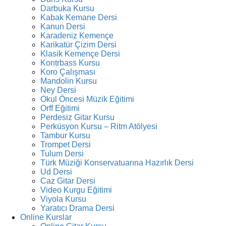
Darbuka Kursu
Kabak Kemane Dersi
Kanun Dersi
Karadeniz Kemençe
Karikatür Çizim Dersi
Klasik Kemençe Dersi
Kontrbass Kursu
Koro Çalışması
Mandolin Kursu
Ney Dersi
Okul Öncesi Müzik Eğitimi
Orff Eğitimi
Perdesiz Gitar Kursu
Perküsyon Kursu – Ritm Atölyesi
Tambur Kursu
Trompet Dersi
Tulum Dersi
Türk Müziği Konservatuarına Hazırlık Dersi
Ud Dersi
Caz Gitar Dersi
Video Kurgu Eğitimi
Viyola Kursu
Yaratıcı Drama Dersi
Online Kurslar