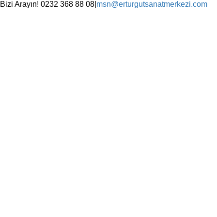
Skip
Bizi Arayın! 0232 368 88 08
|
msn@erturgutsanatmerkezi.com
to
Facebook
Instagram
X
YouTube
content