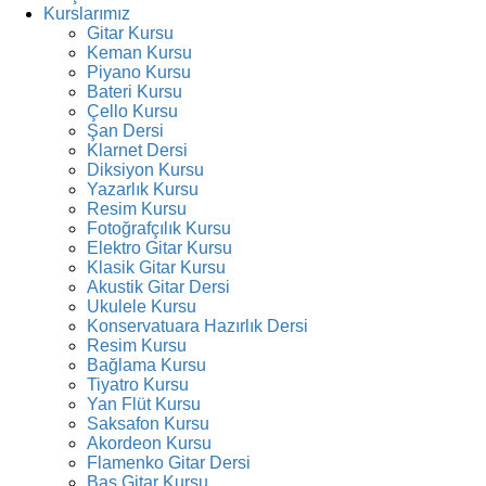
Kurslarımız
Gitar Kursu
Keman Kursu
Piyano Kursu
Bateri Kursu
Çello Kursu
Şan Dersi
Klarnet Dersi
Diksiyon Kursu
Yazarlık Kursu
Resim Kursu
Fotoğrafçılık Kursu
Elektro Gitar Kursu
Klasik Gitar Kursu
Akustik Gitar Dersi
Ukulele Kursu
Konservatuara Hazırlık Dersi
Resim Kursu
Bağlama Kursu
Tiyatro Kursu
Yan Flüt Kursu
Saksafon Kursu
Akordeon Kursu
Flamenko Gitar Dersi
Bas Gitar Kursu