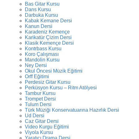
Bas Gitar Kursu
Dans Kursu
Darbuka Kursu
Kabak Kemane Dersi
Kanun Dersi
Karadeniz Kemençe
Karikatür Çizim Dersi
Klasik Kemençe Dersi
Kontrbass Kursu
Koro Çalışması
Mandolin Kursu
Ney Dersi
Okul Öncesi Müzik Eğitimi
Orff Eğitimi
Perdesiz Gitar Kursu
Perküsyon Kursu – Ritm Atölyesi
Tambur Kursu
Trompet Dersi
Tulum Dersi
Türk Müziği Konservatuarına Hazırlık Dersi
Ud Dersi
Caz Gitar Dersi
Video Kurgu Eğitimi
Viyola Kursu
Yaratıcı Drama Dersi