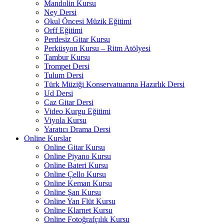
Mandolin Kursu
Ney Dersi
Okul Öncesi Müzik Eğitimi
Orff Eğitimi
Perdesiz Gitar Kursu
Perküsyon Kursu – Ritm Atölyesi
Tambur Kursu
Trompet Dersi
Tulum Dersi
Türk Müziği Konservatuarına Hazırlık Dersi
Ud Dersi
Caz Gitar Dersi
Video Kurgu Eğitimi
Viyola Kursu
Yaratıcı Drama Dersi
Online Kurslar
Online Gitar Kursu
Online Piyano Kursu
Online Bateri Kursu
Online Çello Kursu
Online Keman Kursu
Online Şan Kursu
Online Yan Flüt Kursu
Online Klarnet Kursu
Online Fotoğrafçılık Kursu