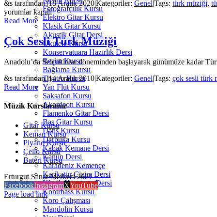
&s tarafından.
|
18 Aralık 2020
|
Kategoriler:
Genel
|
Tags:
türk müziği
,
t
Fotoğrafçılık Kursu
yorumlar kapalı
Elektro Gitar Kursu
Read More
Klasik Gitar Kursu
Akustik Gitar Dersi
Çok Sesli Türk Müziği
Ukulele Kursu
Konservatuara Hazırlık Dersi
Resim Kursu
Anadolu’da Selçuklular döneminden başlayarak günümüze kadar Türk m
Bağlama Kursu
&s tarafından.
|
14 Aralık 2010
|
Kategoriler:
Genel
|
Tags:
çok sesli türk
Tiyatro Kursu
Read More
Yan Flüt Kursu
Saksafon Kursu
Akordeon Kursu
Müzik Kurslarımız
Flamenko Gitar Dersi
Bas Gitar Kursu
Gitar Kursu
Dans Kursu
Keman Kursu
Darbuka Kursu
Piyano Kursu
Kabak Kemane Dersi
Çello Kursu
Kanun Dersi
Bateri Kursu
Karadeniz Kemençe
Karikatür Çizim Dersi
Erturgut Sanat Merkezi 2021
Klasik Kemençe Dersi
Facebook
Instagram
X
YouTube
Kontrbass Kursu
Page load link
Koro Çalışması
Mandolin Kursu