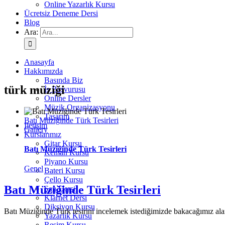
Online Yazarlık Kursu
Ücretsiz Deneme Dersi
Blog
Ara:
Anasayfa
Hakkımızda
Basında Biz
türk müziği
İş Başvurusu
Online Dersler
Müzik Organizasyonu
Tasarım
Batı Müziğinde Türk Tesirleri
İletişim
Gallery
Kurslarımız
Gitar Kursu
Batı Müziğinde Türk Tesirleri
Keman Kursu
Piyano Kursu
Genel
Bateri Kursu
Çello Kursu
Batı Müziğinde Türk Tesirleri
Şan Dersi
Klarnet Dersi
Diksiyon Kursu
Batı Müziğinde Türk tesirini incelemek istediğimizde bakacağımız alanl
Yazarlık Kursu
Resim Kursu