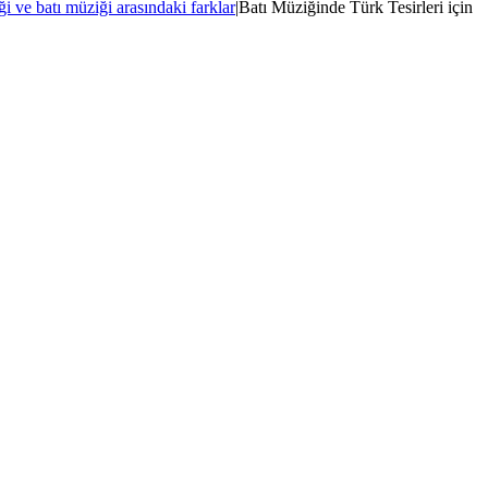
i ve batı müziği arasındaki farklar
|
Batı Müziğinde Türk Tesirleri için