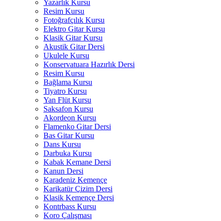
Yazarlık Kursu
Resim Kursu
Fotoğrafçılık Kursu
Elektro Gitar Kursu
Klasik Gitar Kursu
Akustik Gitar Dersi
Ukulele Kursu
Konservatuara Hazırlık Dersi
Resim Kursu
Bağlama Kursu
Tiyatro Kursu
Yan Flüt Kursu
Saksafon Kursu
Akordeon Kursu
Flamenko Gitar Dersi
Bas Gitar Kursu
Dans Kursu
Darbuka Kursu
Kabak Kemane Dersi
Kanun Dersi
Karadeniz Kemençe
Karikatür Çizim Dersi
Klasik Kemençe Dersi
Kontrbass Kursu
Koro Çalışması