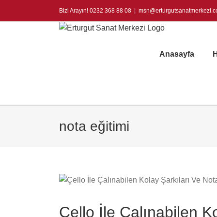
Skip
Bizi Arayın! 0232 368 88 08
|
msn@erturgutsanatmerkezi.
to
content
Anasayfa
H
nota eğitimi
Çello İle Çalınabilen K