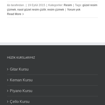
&s tarafından.
|
19 Eylül 2015
|
Kategoriler:
Resim
|
Tags:
güzel resim
çizmek
,
nasıl güzel resim çizilir
,
resim çizmek
|
Yorum yok
Read More
MÜZIK KURSLARIMIZ
Gitar Kursu
Keman Kursu
Piyano Kursu
Çello Kursu