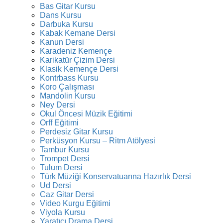
Bas Gitar Kursu
Dans Kursu
Darbuka Kursu
Kabak Kemane Dersi
Kanun Dersi
Karadeniz Kemençe
Karikatür Çizim Dersi
Klasik Kemençe Dersi
Kontrbass Kursu
Koro Çalışması
Mandolin Kursu
Ney Dersi
Okul Öncesi Müzik Eğitimi
Orff Eğitimi
Perdesiz Gitar Kursu
Perküsyon Kursu – Ritm Atölyesi
Tambur Kursu
Trompet Dersi
Tulum Dersi
Türk Müziği Konservatuarına Hazırlık Dersi
Ud Dersi
Caz Gitar Dersi
Video Kurgu Eğitimi
Viyola Kursu
Yaratıcı Drama Dersi