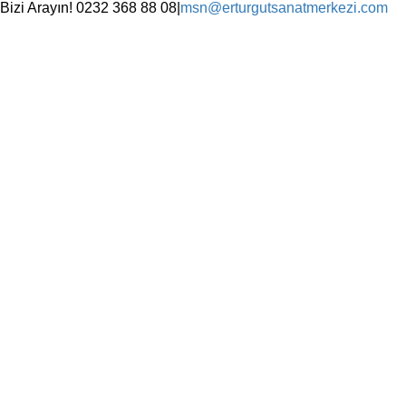
Skip
Bizi Arayın! 0232 368 88 08
|
msn@erturgutsanatmerkezi.com
to
Facebook
Instagram
X
YouTube
content