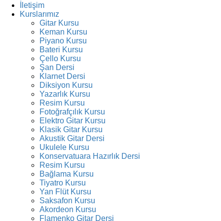
İletişim
Kurslarımız
Gitar Kursu
Keman Kursu
Piyano Kursu
Bateri Kursu
Çello Kursu
Şan Dersi
Klarnet Dersi
Diksiyon Kursu
Yazarlık Kursu
Resim Kursu
Fotoğrafçılık Kursu
Elektro Gitar Kursu
Klasik Gitar Kursu
Akustik Gitar Dersi
Ukulele Kursu
Konservatuara Hazırlık Dersi
Resim Kursu
Bağlama Kursu
Tiyatro Kursu
Yan Flüt Kursu
Saksafon Kursu
Akordeon Kursu
Flamenko Gitar Dersi