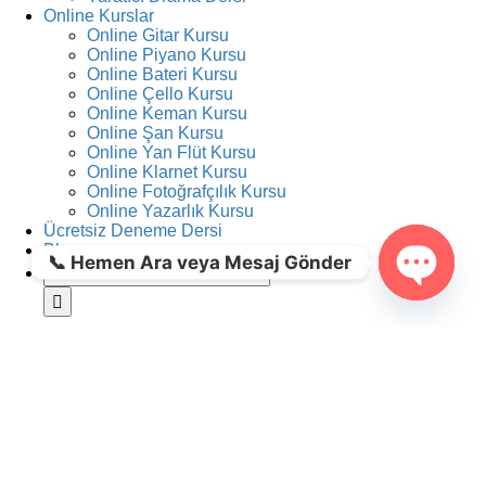
Online Kurslar
Online Gitar Kursu
Online Piyano Kursu
Online Bateri Kursu
Online Çello Kursu
Online Keman Kursu
Online Şan Kursu
Online Yan Flüt Kursu
Online Klarnet Kursu
Online Fotoğrafçılık Kursu
Online Yazarlık Kursu
Ücretsiz Deneme Dersi
Blog
📞 Hemen Ara veya Mesaj Gönder
Ara:
Open ch
Anasayfa
Hakkımızda
Basında Biz
İş Başvurusu
Online Dersler
Müzik Organizasyonu
Tasarım
İletişim