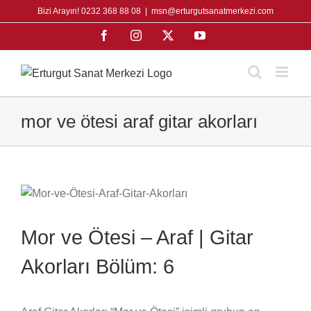
Skip
Bizi Arayın! 0232 368 88 08
|
msn@erturgutsanatmerkezi.com
to
Facebook
Instagram
X
YouTube
content
mor ve ötesi araf gitar akorları
Mor ve Ötesi – Araf | Gitar
Akorları Bölüm: 6