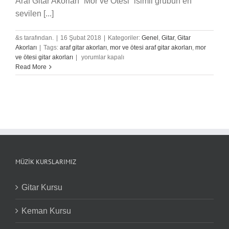
Araf Gitar Akorları “Mor ve Ötesi” isimli grubun en
sevilen [...]
&s tarafından.
|
16 Şubat 2018
|
Kategoriler:
Genel
,
Gitar
,
Gitar
Akorları
|
Tags:
araf gitar akorları
,
mor ve ötesi araf gitar akorları
,
mor
Mor
ve ötesi gitar akorları
|
yorumlar kapalı
ve
Read More
Ötesi
–
Araf
|
Gitar
Akorları
Bölüm:
6
için
MÜZIK KURSLARIMIZ
Gitar Kursu
Keman Kursu