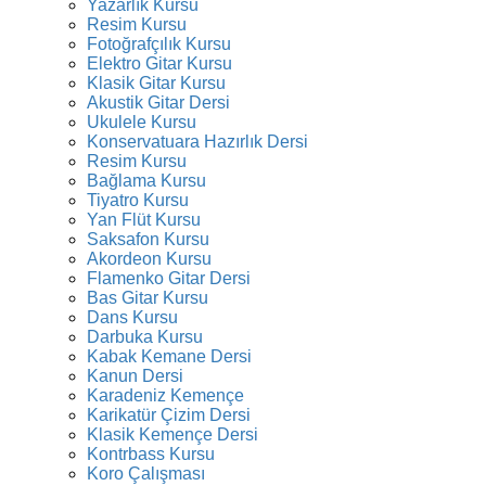
Yazarlık Kursu
Resim Kursu
Fotoğrafçılık Kursu
Elektro Gitar Kursu
Klasik Gitar Kursu
Akustik Gitar Dersi
Ukulele Kursu
Konservatuara Hazırlık Dersi
Resim Kursu
Bağlama Kursu
Tiyatro Kursu
Yan Flüt Kursu
Saksafon Kursu
Akordeon Kursu
Flamenko Gitar Dersi
Bas Gitar Kursu
Dans Kursu
Darbuka Kursu
Kabak Kemane Dersi
Kanun Dersi
Karadeniz Kemençe
Karikatür Çizim Dersi
Klasik Kemençe Dersi
Kontrbass Kursu
Koro Çalışması