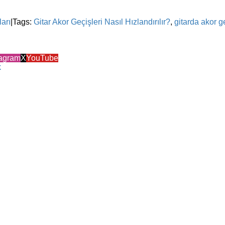
ları
|
Tags:
Gitar Akor Geçişleri Nasıl Hızlandırılır?
,
gitarda akor g
tagram
X
YouTube
k