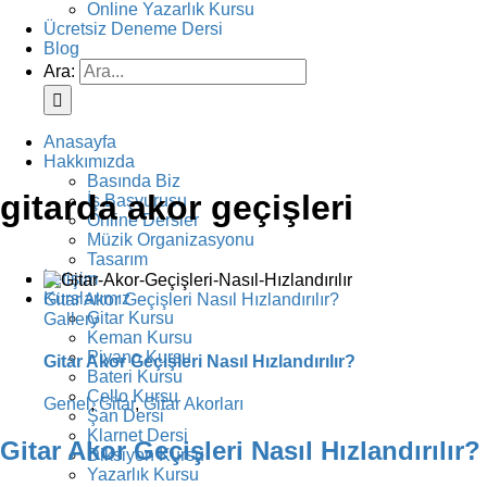
Online Yazarlık Kursu
Ücretsiz Deneme Dersi
Blog
Ara:
Anasayfa
Hakkımızda
Basında Biz
gitarda akor geçişleri
İş Başvurusu
Online Dersler
Müzik Organizasyonu
Tasarım
İletişim
Kurslarımız
Gitar Akor Geçişleri Nasıl Hızlandırılır?
Gitar Kursu
Gallery
Keman Kursu
Piyano Kursu
Gitar Akor Geçişleri Nasıl Hızlandırılır?
Bateri Kursu
Çello Kursu
Genel
,
Gitar
,
Gitar Akorları
Şan Dersi
Klarnet Dersi
Gitar Akor Geçişleri Nasıl Hızlandırılır?
Diksiyon Kursu
Yazarlık Kursu