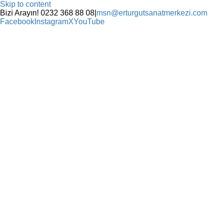
Skip to content
Bizi Arayın! 0232 368 88 08
|
msn@erturgutsanatmerkezi.com
Facebook
Instagram
X
YouTube