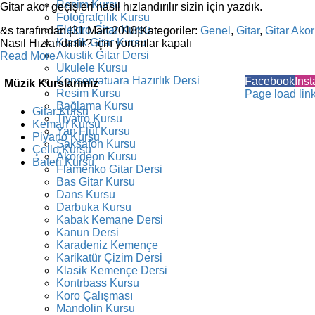
Resim Kursu
Gitar akor geçişleri nasıl hızlandırılır sizin için yazdık.
Fotoğrafçılık Kursu
Elektro Gitar Kursu
&s tarafından.
|
31 Mart 2018
|
Kategoriler:
Genel
,
Gitar
,
Gitar Akor
Klasik Gitar Kursu
Nasıl Hızlandırılır? için
yorumlar kapalı
Akustik Gitar Dersi
Read More
Ukulele Kursu
Konservatuara Hazırlık Dersi
Facebook
Ins
Müzik Kurslarımız
Resim Kursu
Page load lin
Bağlama Kursu
Gitar Kursu
Tiyatro Kursu
Keman Kursu
Yan Flüt Kursu
Piyano Kursu
Saksafon Kursu
Çello Kursu
Akordeon Kursu
Bateri Kursu
Flamenko Gitar Dersi
Bas Gitar Kursu
Dans Kursu
Darbuka Kursu
Kabak Kemane Dersi
Kanun Dersi
Karadeniz Kemençe
Karikatür Çizim Dersi
Klasik Kemençe Dersi
Kontrbass Kursu
Koro Çalışması
Mandolin Kursu